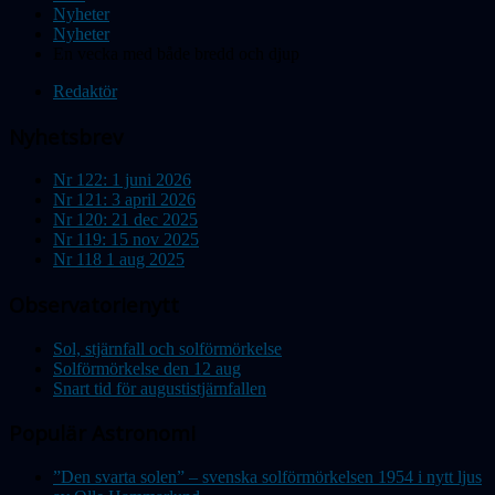
Nyheter
Nyheter
En vecka med både bredd och djup
Redaktör
Nyhetsbrev
Nr 122: 1 juni 2026
Nr 121: 3 april 2026
Nr 120: 21 dec 2025
Nr 119: 15 nov 2025
Nr 118 1 aug 2025
Observatorienytt
Sol, stjärnfall och solförmörkelse
Solförmörkelse den 12 aug
Snart tid för augustistjärnfallen
Populär Astronomi
”Den svarta solen” – svenska solförmörkelsen 1954 i nytt ljus