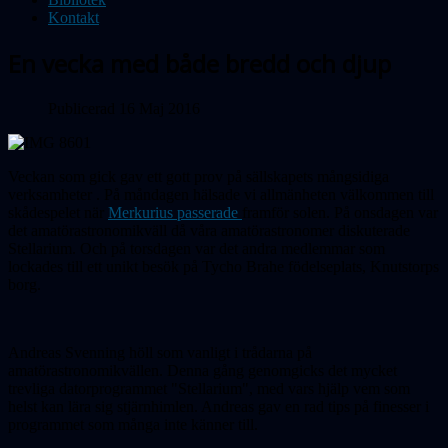
Kontakt
En vecka med både bredd och djup
Publicerad 16 Maj 2016
Veckan som gick gav ett gott prov på sällskapets mångsidiga
verksamheter
. På måndagen hälsade vi allmänheten välkommen till
skådespelet när
Merkurius passerade
framför solen. På onsdagen var
det amatörastronomikväll då våra amatörastronomer diskuterade
Stellarium. Och på torsdagen var det andra medlemmar som
lockades till ett unikt besök på Tycho Brahe födelseplats, Knutstorps
borg.
Andreas Svenning höll som vanligt i trådarna på
amatörastronomikvällen. Denna gång genomgicks det mycket
trevliga datorprogrammet "Stellarium", med vars hjälp vem som
helst kan lära sig stjärnhimlen. Andreas gav en rad tips på finesser i
programmet som många inte känner till.