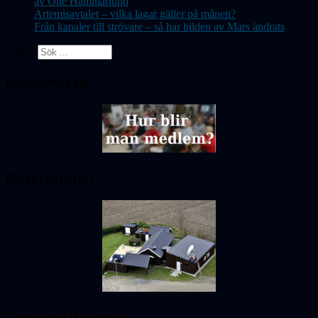
av Olle Hammarlund
Artemisavtalet – vilka lagar gäller på månen?
Från kanaler till strövare – så har bilden av Mars ändrats
Sök ...
Medlemskap
Observatoriet
Cassiopeiabloggen