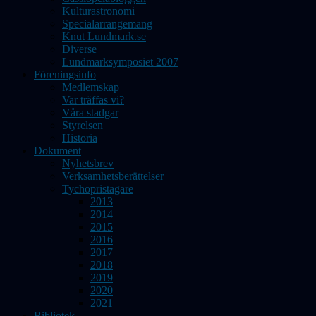
Kulturastronomi
Specialarrangemang
Knut Lundmark.se
Diverse
Lundmarksymposiet 2007
Föreningsinfo
Medlemskap
Var träffas vi?
Våra stadgar
Styrelsen
Historia
Dokument
Nyhetsbrev
Verksamhetsberättelser
Tychopristagare
2013
2014
2015
2016
2017
2018
2019
2020
2021
Bibliotek