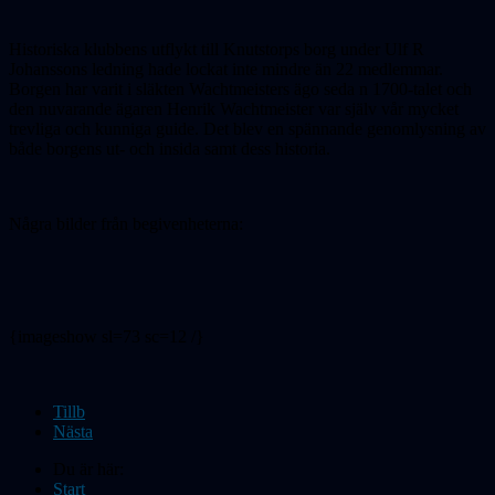
Historiska klubbens utflykt till Knutstorps borg under Ulf R
Johanssons ledning hade lockat inte mindre än 22 medlemmar.
Borgen har varit i släkten Wachtmeisters ägo
seda
n 1700-talet och
den nuvarande ägaren Henrik Wachtmeister var själv vår mycket
trevliga och kunniga guide. Det blev en spännande genomlysning av
både borgens ut- och insida samt dess historia.
Några bilder från begivenheterna:
{imageshow sl=73 sc=12 /}
Tillb
Nästa
Du är här:
Start