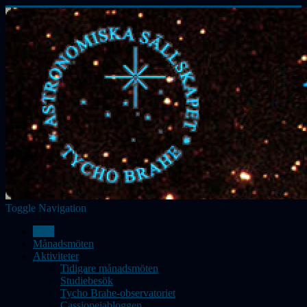
Toggle Navigation
Hem
Månadsmöten
Aktiviteter
Tidigare månadsmöten
Studiebesök
Tycho Brahe-observatoriet
Cassiopeiabloggen