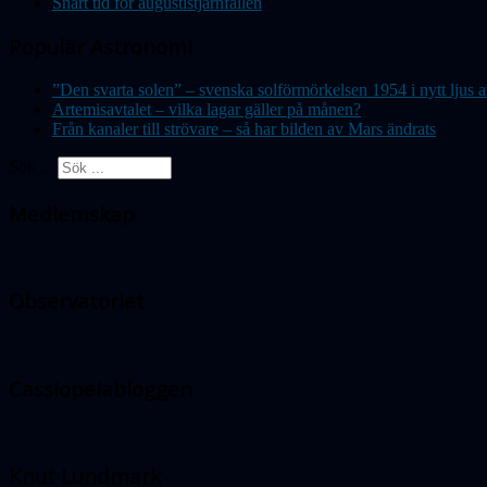
Snart tid för augustistjärnfallen
Populär Astronomi
”Den svarta solen” – svenska solförmörkelsen 1954 i nytt lju
Artemisavtalet – vilka lagar gäller på månen?
Från kanaler till strövare – så har bilden av Mars ändrats
Sök ...
Medlemskap
Observatoriet
Cassiopeiabloggen
Knut Lundmark