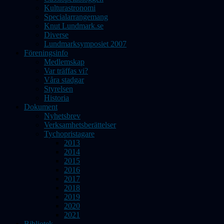
Kulturastronomi
Specialarrangemang
Knut Lundmark.se
Diverse
Lundmarksymposiet 2007
Föreningsinfo
Medlemskap
Var träffas vi?
Våra stadgar
Styrelsen
Historia
Dokument
Nyhetsbrev
Verksamhetsberättelser
Tychopristagare
2013
2014
2015
2016
2017
2018
2019
2020
2021
Bibliotek