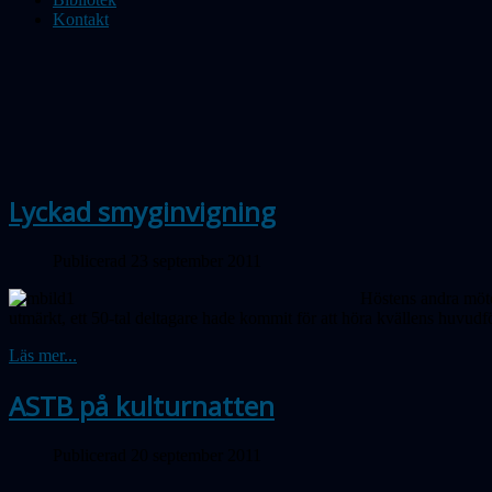
Kontakt
Lyckad smyginvigning
Publicerad 23 september 2011
Höstens andra möte
utmärkt, ett 50-tal deltagare hade kommit för att höra kvällens huvud
Läs mer...
ASTB på kulturnatten
Publicerad 20 september 2011