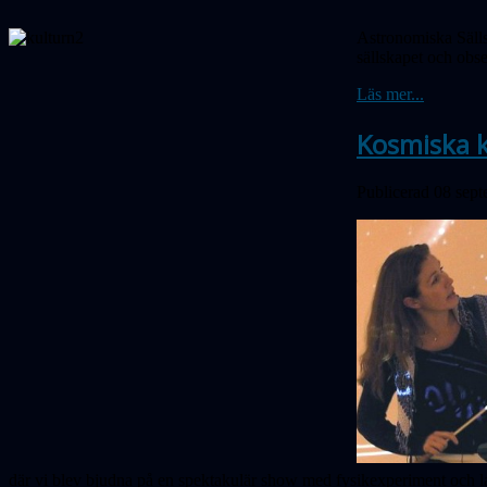
Astronomiska Sälls
sällskapet och obs
Läs mer...
Kosmiska ko
Publicerad 08 sep
där vi blev bjudna på en spektakulär show med fysikexperiment och la