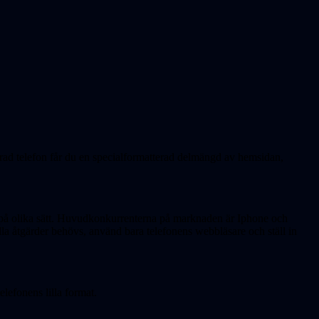
rad telefon får du en specialformatterad delmängd av hemsidan,
et på olika sätt. Huvudkonkurrenterna på marknaden är Iphone och
lla åtgärder behövs, använd bara telefonens webbläsare och ställ in
lefonens lilla format.