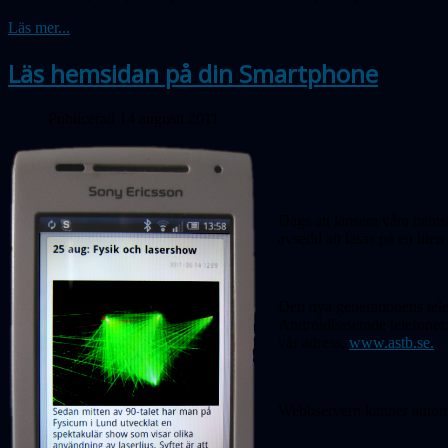
Läs mer...
Läs hemsidan på din Smartphone
Publicerad 14 augusti 2011
Dags att lansera våra hems
avsedd att läsas på en liten
Den nya generationens tel
Androidbaserade telefoner.
vår adress,
www.astb.se.
Webbservern känner automati