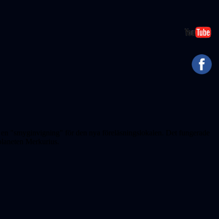
v en "smyginvigning" för den nya föreläsningslokalen. Det fungerade
 planeten Merkurius.