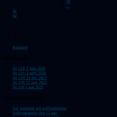
39
...
41
42
Du är här:
Start
Redaktör
Nyhetsbrev
Nr 122: 1 juni 2026
Nr 121: 3 april 2026
Nr 120: 21 dec 2025
Nr 119: 15 nov 2025
Nr 118 1 aug 2025
Observatorienytt
Sol, stjärnfall och solförmörkelse
Solförmörkelse den 12 aug