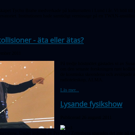
kapet Tycho Brahe medverkade på kulturnatten i Lund i år. Vi höll till 
ervatoriet. Institutionen hade samtidigt vernissage på en TWAN-utställn
llisioner - äta eller ätas?
tember 2011
På tredje höstmötet gästades vi av Sus
om den senaste forskningen runt kollide
de kosmiska skeendena och avslöjade at
radioteleskop, ALMA.
Läs mer...
Lysande fysikshow
Publicerad 26 augusti 2011
sershow. Under ledning av Per-Olof Zetterberg sparades det inte på de 