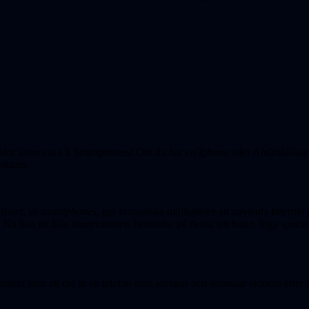
idor även via s k Smartphones! Om du har en Iphone eller Androidbase
 skärm.
efoner, sk
smartphones
, ger fantastiska möjligheter att använda Intern
 Nu kan du läsa observatoriets hemsidor på dessa telefoner. Inga specie
skt igen att det är en telefon som anropar och anpassar sidorna efter te