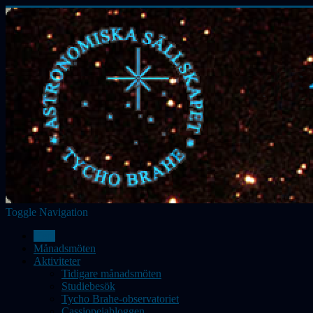
Toggle Navigation
Hem
Månadsmöten
Aktiviteter
Tidigare månadsmöten
Studiebesök
Tycho Brahe-observatoriet
Cassiopeiabloggen