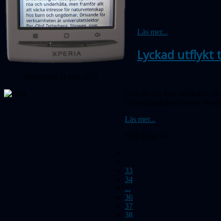
Läs mer...
Lyckad utflykt
Publicerad 31 Maj 2011
Den 28 maj åkte sällskapet på 
Huvudattraktionerna var Runde
Läs mer...
Sida 38 av 46
33
34
...
36
37
38