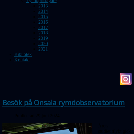
Tychopristagare
2013
2014
2015
2016
2017
2018
2019
2020
2021
Bibliotek
Kontakt
Besök på Onsala rymdobservatorium
Publicerad 29 juni 2024
Årets
studieutflykt gick