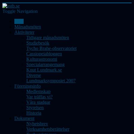
Toggle Navigation
Hem
Månadsmöten
Aktiviteter
Tidigare månadsmöten
Studiebesök
Tycho Brahe-observatoriet
Cassiopeiabloggen
Kulturastronomi
Specialarrangemang
Knut Lundmark.se
Diverse
Lundmarksymposiet 2007
Föreningsinfo
Medlemskap
Var träffas vi?
Våra stadgar
Styrelsen
Historia
Dokument
Nyhetsbrev
Verksamhetsberättelser