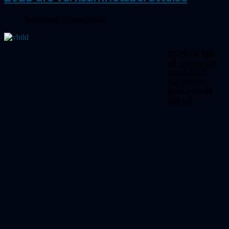
Publicerad 15 mars 2024
2023 var åter
ett ett mycket
aktivt år för
sällskapet.
Klicka för att
titta på