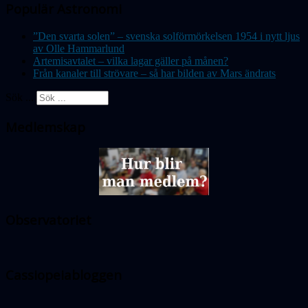
Populär Astronomi
”Den svarta solen” – svenska solförmörkelsen 1954 i nytt ljus
av Olle Hammarlund
Artemisavtalet – vilka lagar gäller på månen?
Från kanaler till strövare – så har bilden av Mars ändrats
Sök ...
Medlemskap
Observatoriet
Cassiopeiabloggen