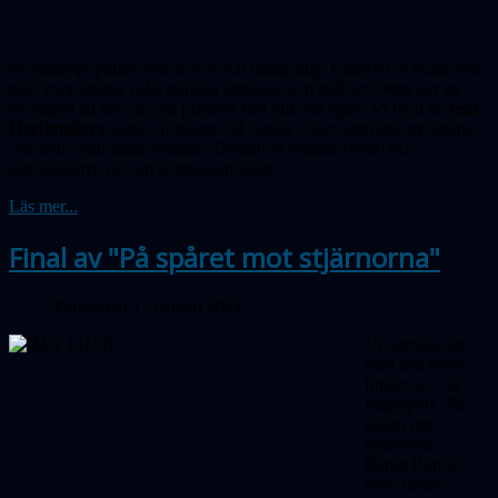
exoplanetpopulationen är stor och mångsidig. Galaxen är vidsträckt
med exoplaneter i alla möjliga storlekar och miljöer. Detta ger en
möjlighet att lära sig om planeter helt olik vår egen. Vi bjöd in
Jens
Hoeijmakers
, senior forskare vid Lunds observatorium, att berätta
om detta spännande område. Dessutom senaste rymd- och
astrobildsnytt och ett gymnasieprojekt.
Läs mer...
Final av "På spåret mot stjärnorna"
Publicerad 17 januari 2024
Vi startade året
med den stora
finalen av vår
frågesport "På
spåret mot
stjärnorna".
Bengt Rönde
hade under