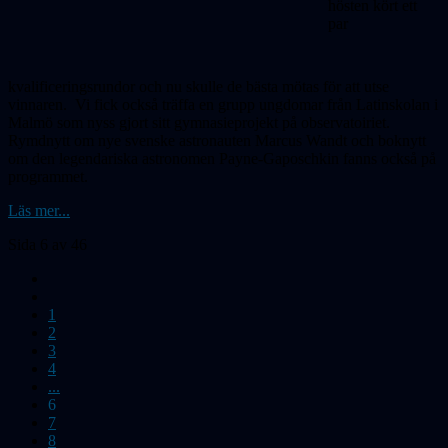
hösten kört ett
par
kvalificeringsrundor och nu skulle de bästa mötas för att utse
vinnaren.
Vi fick också träffa en grupp ungdomar från Latinskolan i
Malmö som nyss gjort sitt gymnasieprojekt på observatoiriet.
Rymdnytt om nye svenske astronauten Marcus Wandt och boknytt
om den legendariska astronomen Payne-Gaposchkin fanns också på
programmet.
Läs mer...
Sida 6 av 46
1
2
3
4
...
6
7
8