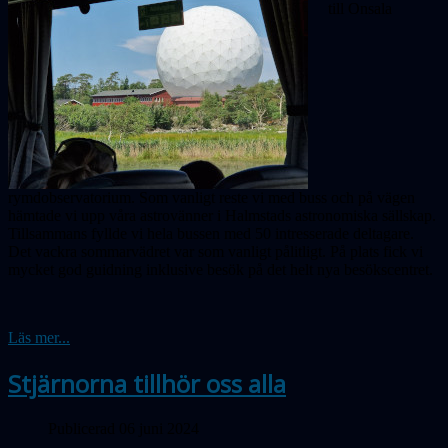
till Onsala
rymdobservatorium. Som vanligt reste vi med buss och på vägen
hämtade vi upp våra astrovänner i Halmstads astronomiska sällskap.
Tillsammans fyllde vi hela bussen med 50 intresserade deltagare.
Det vackra sommarvädret var som vanligt pålitligt. På plats fick vi
mycket god guidning inklusive besök på det helt nya besökscentret.
Läs mer...
Stjärnorna tillhör oss alla
Publicerad 06 juni 2024