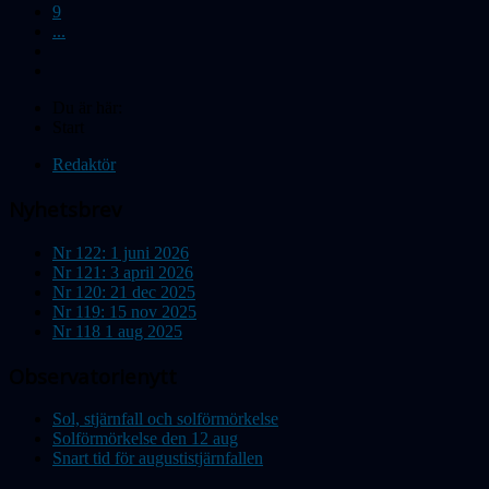
9
...
Du är här:
Start
Redaktör
Nyhetsbrev
Nr 122: 1 juni 2026
Nr 121: 3 april 2026
Nr 120: 21 dec 2025
Nr 119: 15 nov 2025
Nr 118 1 aug 2025
Observatorienytt
Sol, stjärnfall och solförmörkelse
Solförmörkelse den 12 aug
Snart tid för augustistjärnfallen