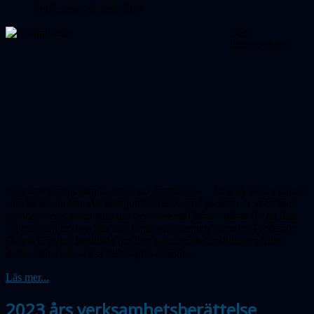
Publicerad 25 mars 2024
Den
intressantaste
exoplanetupptäckten ligger ännu framför oss – att hitta någon planet
som liknar jorden. Att hitta jord­lik­nande små planeter är svårt men
nu obser­veras solen som om den vore en fjärran stjärna för att lära
sig hur man ur dess ljus kan finna solsystemets planeter. Professor
Dainis Dravins berättade om den avancerade forskningen kring
detta. Mötet var också sällskapets årsmöte.
Läs mer...
2023 års verksamhetsberättelse