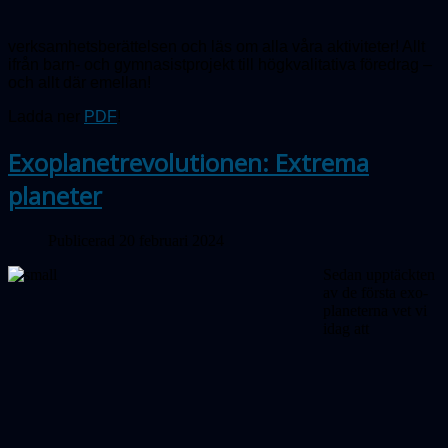
verksamhetsberättelsen och läs om alla våra aktiviteter! Allt
ifrån barn- och gymnasistprojekt till högkvalitativa föredrag –
och allt där emellan!
Ladda ner
PDF
!
Exoplanetrevolutionen: Extrema
planeter
Publicerad 20 februari 2024
Sedan upptäckten
av de första exo­
pla­neterna vet vi
idag att