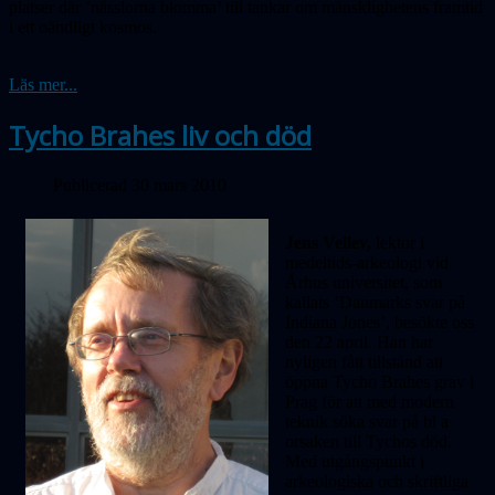
platser där ’nässlorna blomma’ till tankar om mänsklighetens framtid
i ett oändligt kosmos.
Läs mer...
Tycho Brahes liv och död
Publicerad 30 mars 2010
Jens Vellev,
lektor i
medeltids-arkeologi vid
Århus universitet, som
kallats ’Danmarks svar på
Indiana Jones’, besökte oss
den 22 april. Han har
nyligen fått tillstånd att
öppna Tycho Brahes grav i
Prag för att med modern
teknik söka svar på bl a
orsaken till Tychos död.
Med utgångspunkt i
arkeologiska och skriftliga