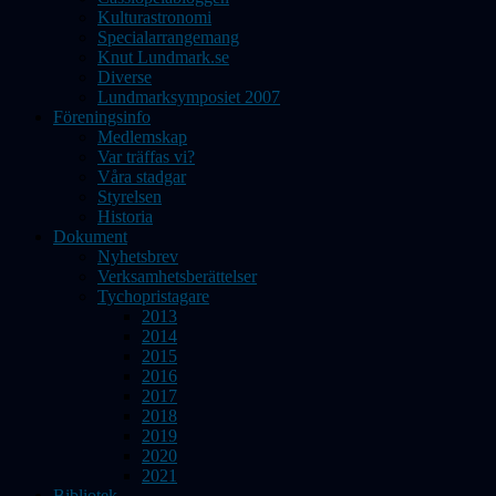
Kulturastronomi
Specialarrangemang
Knut Lundmark.se
Diverse
Lundmarksymposiet 2007
Föreningsinfo
Medlemskap
Var träffas vi?
Våra stadgar
Styrelsen
Historia
Dokument
Nyhetsbrev
Verksamhetsberättelser
Tychopristagare
2013
2014
2015
2016
2017
2018
2019
2020
2021
Bibliotek