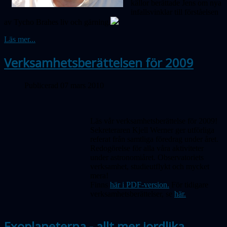
källor berättade Jens om nya
infallsvinklar till förståelsen
av Tycho Brahes liv och gärning.
Läs mer...
Verksamhetsberättelsen för 2009
Publicerad 07 mars 2010
Läs vår verksamhetsberättelse för 2009!
Sekreteraren Kjell Werner ger utförliga
referat från samtliga föredrag under året.
Redogörelse för alla våra aktiviteter
under astronomiåret. Observatoriets
verksamhet, studieutflykt och mycket
mera!
Finns
här i PDF-version.
För tidigare
verksamhetsberättelser, se
här.
Exoplaneterna - allt mer jordlika