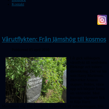
Kontakt
Vårutflykten: Från Jämshög till kosmos
Publicerad 05 april 2010
I år gick sällskapets
vårutflykt till nordvästra
Blekinge och trakten
däromkring. Det var här
som Harry Martinson,
diktverket Aniaras
skapare, föddes, växte
upp och började forma
sin världsbild. Med
kunniga vägvisare fick
vi följa Harry
Martinsons väg från övergivet sockenbarn till nobelpristagare, från