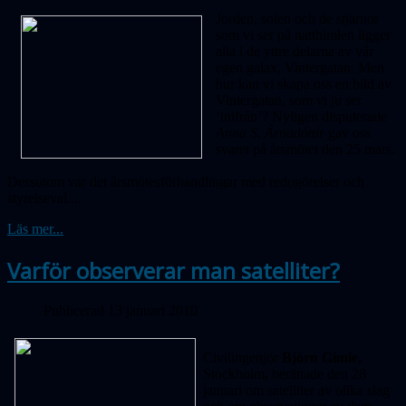
Jorden, solen och de stjärnor
som vi ser på natthimlen ligger
alla i de yttre delarna av vår
egen galax, Vintergatan. Men
hur kan vi skapa oss en bild av
Vintergatan, som vi ju ser
’inifrån’? Nyligen disputerade
Anna S. Árnadóttir
gav oss
svaret på årsmötet den 25 mars.
Dessutom var det årsmötesförhandlingar med redogörelser och
styrelseval....
Läs mer...
Varför observerar man satelliter?
Publicerad 13 januari 2010
Civilingenjör
Björn Gimle,
Stockholm
,
berättade den 28
januari om satelliter av olika slag