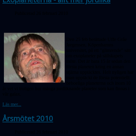
Publicerad 26 februari 2010
Den 25 feb berättade Uffe Gråe
Jørgensen, Köpenhamns
universitet, på ett "glimrende" sätt
om exoplaneter på sällskapets
möte. Det är bara 15 år sedan den
första planeten kring en annan
stjärna upptäcktes. Helt nyligen har
man upptäckt de första potentiellt
beboeliga planeterna och inom 10
år vet vi troligen hur många jordliknande planeter som kan finnas i
vår galax.
Läs mer...
Årsmötet 2010
Publicerad 26 februari 2010