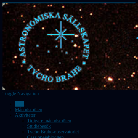
Toggle Navigation
Hem
Månadsmöten
Aktiviteter
Tidigare månadsmöten
Studiebesök
Tycho Brahe-observatoriet
Cassiopeiabloggen