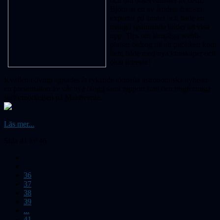
och om observationer av dem.
Björn är en av landets främsta
experter på ämnet och hade en
mängd spännande bilder att visa
upp. Tips om lämpliga webb-
platser bidrog till att publiken kom
hem både med nya kunskaper och
ökat intresse!
Kvällen i övrigt ägnades åt rykande aktuella astronomiska nyheter,
en presentation av vår nya blogg samt rapport från den ringformiga
solförmörkelsen på Maldiverna.
Läs mer...
Sida 41 av 46
36
37
38
39
...
41