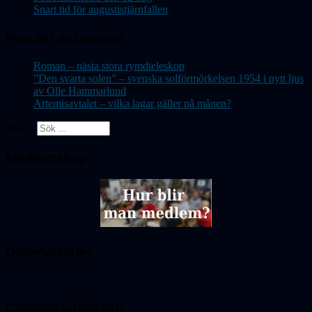
Snart tid för augustistjärnfallen
Populär Astronomi
Roman – nästa stora rymdteleskop
”Den svarta solen” – svenska solförmörkelsen 1954 i nytt ljus
av Olle Hammarlund
Artemisavtalet – vilka lagar gäller på månen?
Sök ...
Medlemskap
Observatoriet
Cassiopeiabloggen