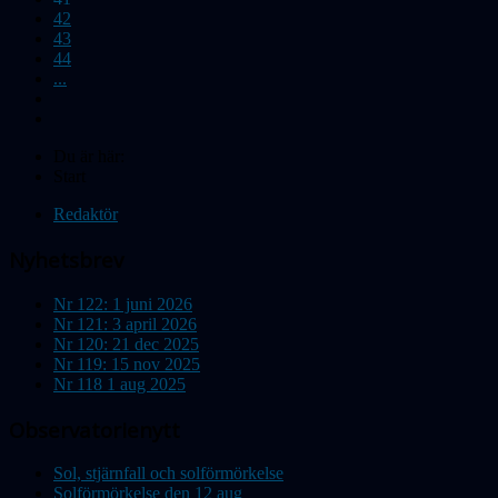
42
43
44
...
Du är här:
Start
Redaktör
Nyhetsbrev
Nr 122: 1 juni 2026
Nr 121: 3 april 2026
Nr 120: 21 dec 2025
Nr 119: 15 nov 2025
Nr 118 1 aug 2025
Observatorienytt
Sol, stjärnfall och solförmörkelse
Solförmörkelse den 12 aug