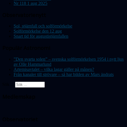
Nr 118 1 aug 2025
Observatorienytt
Sol, stjärnfall och solförmörkelse
Solförmörkelse den 12 aug
Snart tid för augustistjärnfallen
Populär Astronomi
”Den svarta solen” – svenska solförmörkelsen 1954 i nytt ljus
av Olle Hammarlund
Artemisavtalet – vilka lagar gäller på månen?
Från kanaler till strövare – så har bilden av Mars ändrats
Sök ...
Medlemskap
Observatoriet