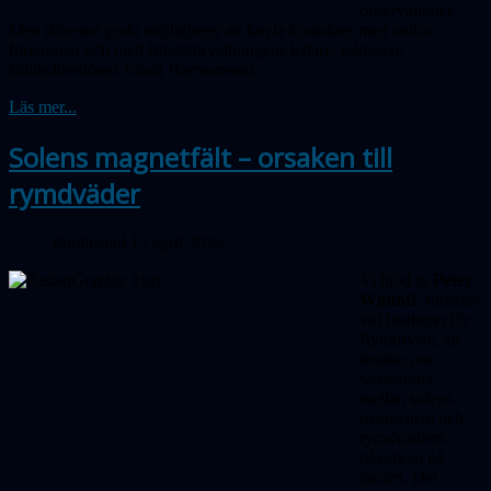
obser­vationer.
Men däremot goda möjligheter att knyta kontakter med andra
föreningar och med fritidsförvaltningens ledare, inklusive
fritidsdirektören Johan Hermansson.
Läs mer...
Solens magnetfält – orsaken till
rymdväder
Publicerad 12 april 2026
Vi bjöd in
Peter
Wintoft
, forskare
vid Institutet för
Rymdfysik, att
berätta om
sambandet
mellan solens
magnetism och
rymdvädrets
påverkan på
jorden. Det