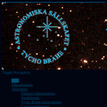
Toggle Navigation
Hem
Månadsmöten
Aktiviteter
Tidigare månadsmöten
Studiebesök
Tycho Brahe-observatoriet
Cassiopeiabloggen