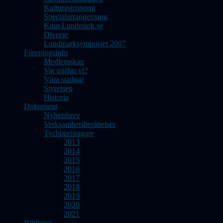
Kulturastronomi
Specialarrangemang
Knut Lundmark.se
Diverse
Lundmarksymposiet 2007
Föreningsinfo
Medlemskap
Var träffas vi?
Våra stadgar
Styrelsen
Historia
Dokument
Nyhetsbrev
Verksamhetsberättelser
Tychopristagare
2013
2014
2015
2016
2017
2018
2019
2020
2021
Bibliotek