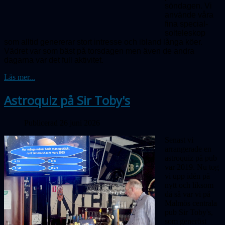
söndagen. Vi
använde våra
fina special­
solteleskop
som alltid genererar stort intresse och ibland långa köer.
Vädret var som bäst på torsdagen men även de andra
dagarna var det full aktivitet.
Läs mer...
Astroquiz på Sir Toby's
Publicerad 26 juni 2026
Senast vi
arrangerade en
astroquiz på pub
var 2019. Nu tog
vi upp idén på
nytt och liksom
då så var vi på
Malmös centrala
pub Sir Toby's,
som generöst