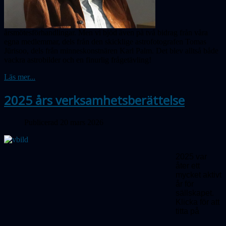
årsmötesförhandlingar. Men vi bjöd även på två bidrag från våra
egna medlemmar, dels från den skicklige astrofotografen Tomas
Jürisoo, dels från minneskonstnären Karl Palm. Det blev alltså både
vackra astrobilder och en finurlig frågetävling!
Läs mer...
2025 års verksamhetsberättelse
Publicerad 20 mars 2026
2025 var
åter ett
mycket aktivt
år för
sällskapet.
Klicka för att
titta på