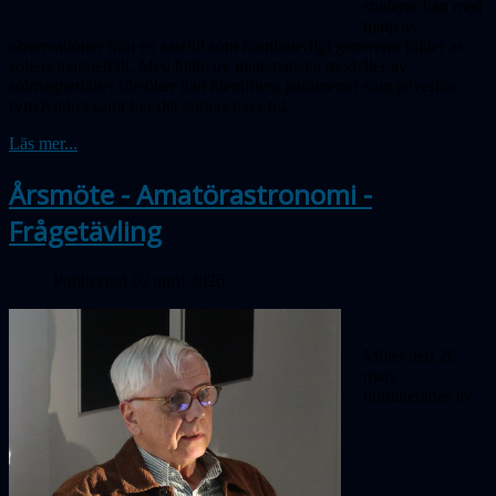
studerar han med
hjälp av
observationer från en satellit som kontinuerligt genererar bilder av
solens magnetfält. Med hjälp av matematiska modeller av
solmagnetfältet försöker han identifiera parametrar som påverkar
rymdvädret samt hur det ändras över tid.
Läs mer...
Årsmöte - Amatörastronomi -
Frågetävling
Publicerad 02 april 2026
Mötet den 26
mars
dominerades av