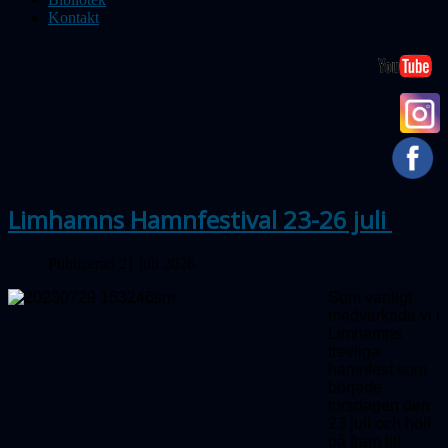
Kontakt
Limhamns Hamnfestival 23-26 juli
Publicerad 21 juli 2026
Som vanligt
medverkade vi i
Limhamns
trevliga
hamnfest som
började
torsdagen den
23 juli och höll
på fram till