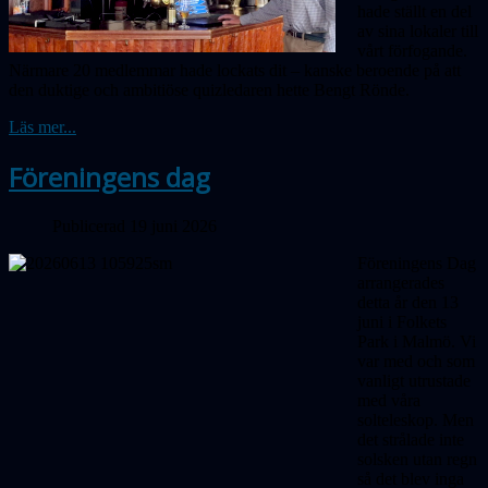
hade ställt en del
av sina lokaler till
vårt förfogande.
Närmare 20 medlemmar hade lockats dit – kanske beroende på att
den duktige och ambitiöse quizledaren hette Bengt Rönde.
Läs mer...
Föreningens dag
Publicerad 19 juni 2026
Föreningens Dag
arrangerades
detta år den 13
juni i Folkets
Park i Malmö. Vi
var med och som
vanligt utrustade
med våra
solteleskop. Men
det strålade inte
solsken utan regn
så det blev inga