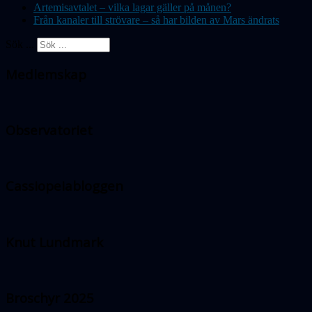
Artemisavtalet – vilka lagar gäller på månen?
Från kanaler till strövare – så har bilden av Mars ändrats
Sök ...
Medlemskap
Observatoriet
Cassiopeiabloggen
Knut Lundmark
Broschyr 2025