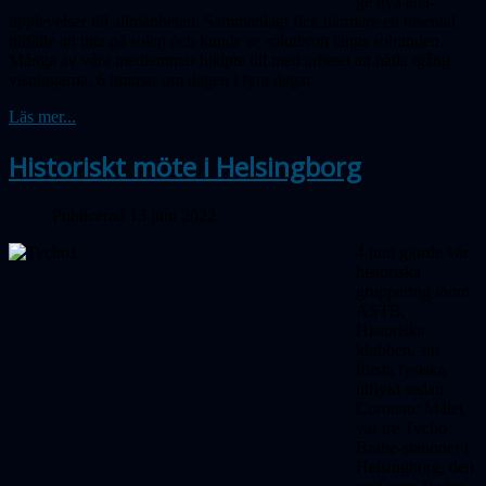
ge nya aha-
upplevelser till allmänheten. Sammanlagt fick närmare ett tusental
tillfälle att titta på solen och kunde se solutbrott längs solranden.
Många av våra medlemmar hjälpte till med arbetet att hålla igång
visningarna, 6 timmar om dagen i fyra dagar.
Läs mer...
Historiskt möte i Helsingborg
Publicerad 13 juni 2022
4 juni gjorde vår
historiska
gruppering inom
ASTB,
Historiska
klubben, sin
första fysiska
utflykt sedan
Coronan: Målet
var tre Tycho
Brahe-stationer i
Helsingborg, den