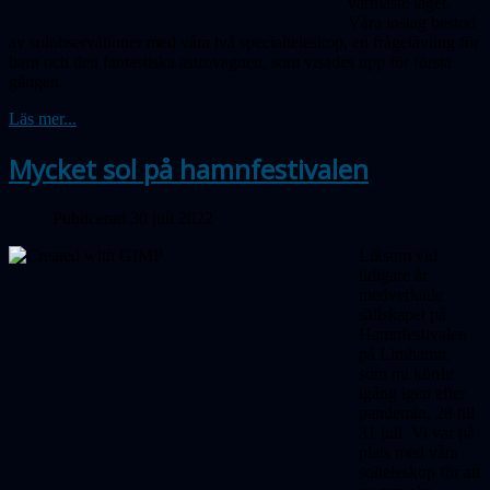
varmaste laget.
Våra inslag bestod
av solobservationer med våra två specialteleskop, en frågetävling för
barn och den fantastiska astrovagnen, som visades upp för första
gången.
Läs mer...
Mycket sol på hamnfestivalen
Publicerad 30 juli 2022
Liksom vid
tidigare år
medverkade
sällskapet på
Hamnfestivalen
på Limhamn,
som nu körde
igång igen efter
pandemin, 28 till
31 juli. Vi var på
plats med våra
solteleskop för att