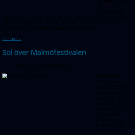
området. En av
dem är Linn
Eriksson som
disputerade i våras på hur exoplaneter uppkommer. Vi bjöd in henne
till höstens första månadsmöte! Till detta kom även nyheter från
rymden och visningar av fantastiska astrobilder!
Läs mer...
Sol över Malmöfestivalen
Publicerad 17 augusti 2022
Äntligen var
Malmöfesten
tillbaka efter två år.
Sällskapet bidrog
som vanligt de två
första dagarna på
barndelen i
Slottsparken.
Vädret var
utmärkt, mycket
sol, om än i