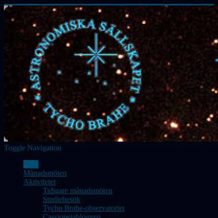
Toggle Navigation
Hem
Månadsmöten
Aktiviteter
Tidigare månadsmöten
Studiebesök
Tycho Brahe-observatoriet
Cassiopeiabloggen