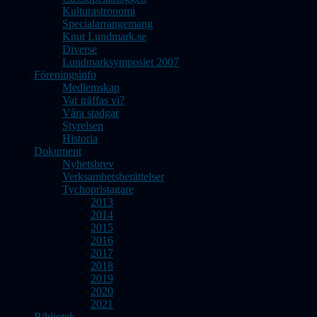
Kulturastronomi
Specialarrangemang
Knut Lundmark.se
Diverse
Lundmarksymposiet 2007
Föreningsinfo
Medlemskap
Var träffas vi?
Våra stadgar
Styrelsen
Historia
Dokument
Nyhetsbrev
Verksamhetsberättelser
Tychopristagare
2013
2014
2015
2016
2017
2018
2019
2020
2021
Bibliotek