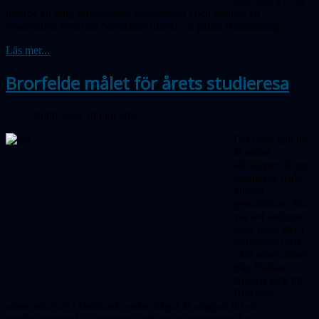
stad som Tycho
utförde en tidig astronomisk observation i och faktiskt en
observation som han betraktade utförd ”in patria Helsingburgi”
Läs mer...
Brorfelde målet för årets studieresa
Publicerad 10 juni 2022
Det hade gått tre
år sedan
sällskapets årliga
studieresa hade
kunnat
genomföras. Nu
var det äntligen
dags igen, åter i
samarbete med
våra astrovänner
från Halland.
Bussen gick till
Brorfelde
observatorium i Danmark, sedan några år omgjort till ett
besökscentrum för astronomi och annan naturvetenskap.