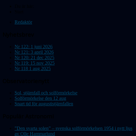
Du är här:
Start
Redaktör
Nyhetsbrev
Nr 122: 1 juni 2026
Nr 121: 3 april 2026
Nr 120: 21 dec 2025
Nr 119: 15 nov 2025
Nr 118 1 aug 2025
Observatorienytt
Sol, stjärnfall och solförmörkelse
Solförmörkelse den 12 aug
Snart tid för augustistjärnfallen
Populär Astronomi
”Den svarta solen” – svenska solförmörkelsen 1954 i nytt ljus
av Olle Hammarlund