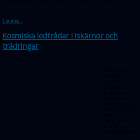
Läs mer...
Kosmiska ledtrådar i iskärnor och
trädringar
Publicerad 19 april 2022
Iskärnor och
trädringar
innehåller
information om
den kosmiska
strålningen
omkring jorden
sedan tusentals år
tillbaka.
Mätningar visar
också tecken på
att solstormar kan
vara mycket