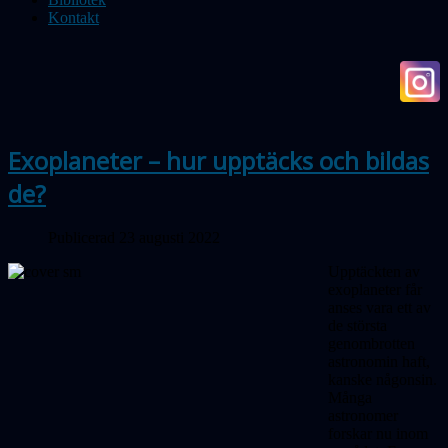
Kontakt
Exoplaneter – hur upptäcks och bildas
de?
Publicerad 23 augusti 2022
Upptäckten av
exoplaneter får
anses vara ett av
de största
genombrotten
astronomin haft,
kanske någonsin.
Många
astronomer
forskar nu inom