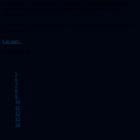
starkare än vi tidigare trodde. Vi bjöd in en ledande forskare inom
området, geologen professor
Raimund Muscheler
, Lunds
universitet.
Astrohistoria, gymnasieprojekt och amatör­astrobilder stod också på
programmet.
Läs mer...
Sida 10 av 46
5
6
7
8
9
10
11
12
13
14