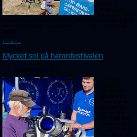
sol, om än i
varmaste laget.
Våra inslag bestod
av solobservationer med våra två specialteleskop, en frågetävling för
barn och den fantastiska astrovagnen, som visades upp för första
gången.
Läs mer...
Mycket sol på hamnfestivalen
Publicerad 30 juli 2022
Liksom vid
tidigare år
medverkade
sällskapet på
Hamnfestivalen
på Limhamn,
som nu körde
igång igen efter
pandemin, 28 till
31 juli. Vi var på
plats med våra