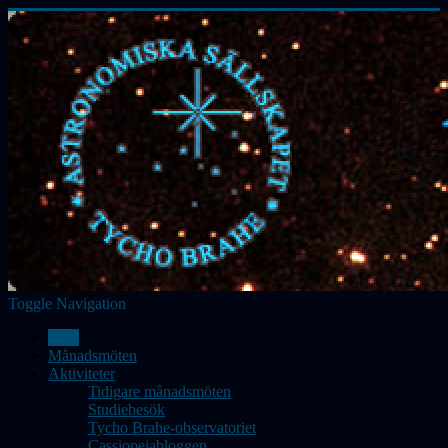
Toggle Navigation
Hem
Månadsmöten
Aktiviteter
Tidigare månadsmöten
Studiebesök
Tycho Brahe-observatoriet
Cassiopeiabloggen