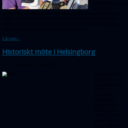
solteleskop för att
ge nya aha-
upplevelser till allmänheten. Sammanlagt fick närmare ett tusental
tillfälle att titta på solen och kunde se solutbrott längs solranden.
Många av våra medlemmar hjälpte till med arbetet att hålla igång
visningarna, 6 timmar om dagen i fyra dagar.
Läs mer...
Historiskt möte i Helsingborg
Publicerad 13 juni 2022
4 juni gjorde vår
historiska
gruppering inom
ASTB,
Historiska
klubben, sin
första fysiska
utflykt sedan
Coronan: Målet
var tre Tycho
Brahe-stationer i