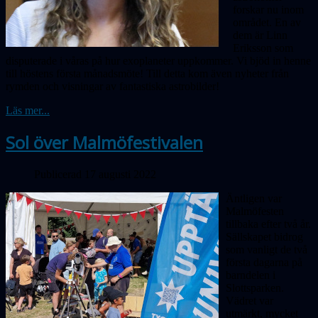
forskar nu inom
området. En av
dem är Linn
Eriksson som
disputerade i våras på hur exoplaneter uppkommer. Vi bjöd in henne
till höstens första månadsmöte! Till detta kom även nyheter från
rymden och visningar av fantastiska astrobilder!
Läs mer...
Sol över Malmöfestivalen
Publicerad 17 augusti 2022
Äntligen var
Malmöfesten
tillbaka efter två år.
Sällskapet bidrog
som vanligt de två
första dagarna på
barndelen i
Slottsparken.
Vädret var
utmärkt, mycket