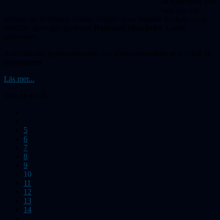
att solstormar kan
vara mycket
starkare än vi tidigare trodde. Vi bjöd in en ledande forskare inom
området, geologen professor
Raimund Muscheler
, Lunds
universitet.
Astrohistoria, gymnasieprojekt och amatör­astrobilder stod också på
programmet.
Läs mer...
Sida 10 av 46
5
6
7
8
9
10
11
12
13
14