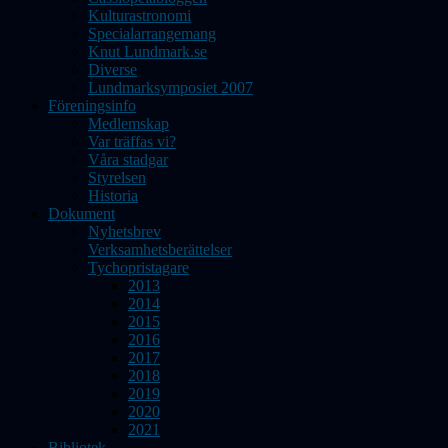
Kulturastronomi
Specialarrangemang
Knut Lundmark.se
Diverse
Lundmarksymposiet 2007
Föreningsinfo
Medlemskap
Var träffas vi?
Våra stadgar
Styrelsen
Historia
Dokument
Nyhetsbrev
Verksamhetsberättelser
Tychopristagare
2013
2014
2015
2016
2017
2018
2019
2020
2021
Bibliotek