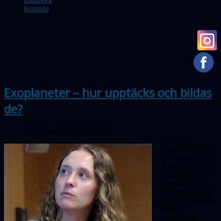
Kontakt
Exoplaneter – hur upptäcks och bildas
de?
Publicerad 23 augusti 2022
Upptäckten av
exoplaneter får
anses vara ett av
de största
genombrotten
astronomin haft,
kanske någonsin.
Många
astronomer