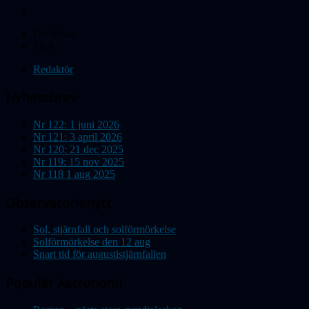
Du är här:
Start
Redaktör
Nyhetsbrev
Nr 122: 1 juni 2026
Nr 121: 3 april 2026
Nr 120: 21 dec 2025
Nr 119: 15 nov 2025
Nr 118 1 aug 2025
Observatorienytt
Sol, stjärnfall och solförmörkelse
Solförmörkelse den 12 aug
Snart tid för augustistjärnfallen
Populär Astronomi