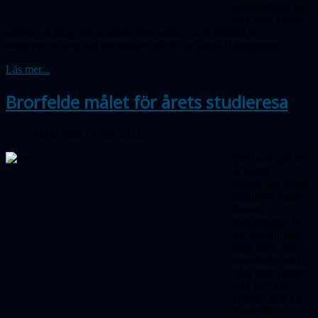
Helsingborg, den
stad som Tycho
utförde en tidig astronomisk observation i och faktiskt en
observation som han betraktade utförd ”in patria Helsingburgi”
Läs mer...
Brorfelde målet för årets studieresa
Publicerad 10 juni 2022
Det hade gått tre
år sedan
sällskapets årliga
studieresa hade
kunnat
genomföras. Nu
var det äntligen
dags igen, åter i
samarbete med
våra astrovänner
från Halland.
Bussen gick till
Brorfelde