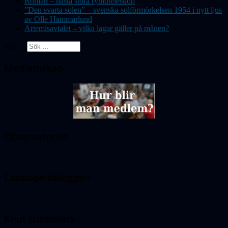
Roman – nästa stora rymdteleskop
”Den svarta solen” – svenska solförmörkelsen 1954 i nytt ljus
av Olle Hammarlund
Artemisavtalet – vilka lagar gäller på månen?
Sök ...
Medlemskap
Observatoriet
Cassiopeiabloggen
Knut Lundmark