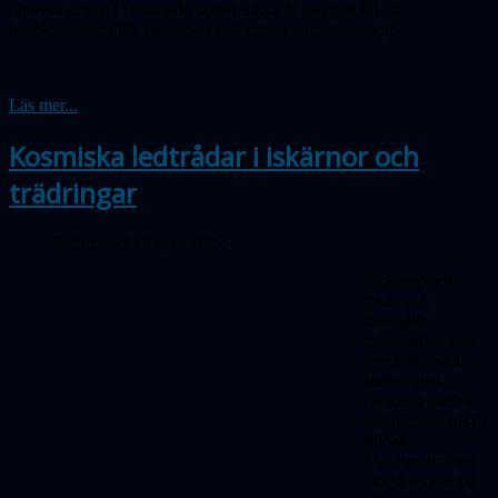
observatorium i Danmark, sedan några år omgjort till ett
besökscentrum för astronomi och annan naturvetenskap.
Läs mer...
Kosmiska ledtrådar i iskärnor och
trädringar
Publicerad 19 april 2022
Iskärnor och
trädringar
innehåller
information om
den kosmiska
strålningen
omkring jorden
sedan tusentals år
tillbaka.
Mätningar visar
också tecken på