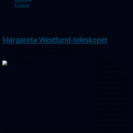
Kontakt
Margareta Westlund-teleskopet
Publicerad 25 november 2024
SAAF:s
fjärrteleskop i
Spanien såg
dagens ljus 2021
och har sedan
dess utvecklats
till ett lättanvänt
instrument som
kan nås via en
webbläsare.
Johan Warell
berättade om hur
projektet drivs,
hur universitetsstudenter och gymnasiearbetare har engagerats och