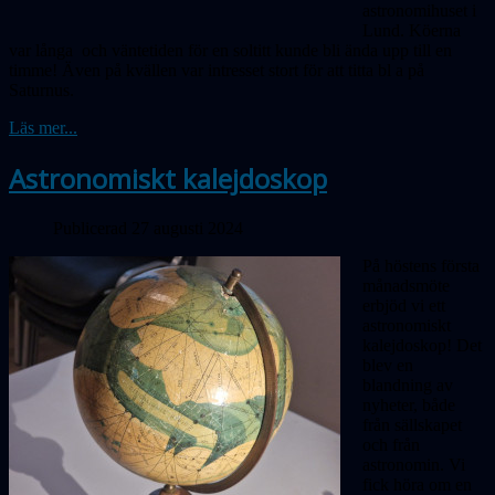
astronomihuset i
Lund. Köerna
var långa och väntetiden för en soltitt kunde bli ända upp till en
timme! Även på kvällen var intresset stort för att titta bl a på
Saturnus.
Läs mer...
Astronomiskt kalejdoskop
Publicerad 27 augusti 2024
På höstens första
månadsmöte
erbjöd vi ett
astronomiskt
kalejdoskop! Det
blev en
blandning av
nyheter, både
från sällskapet
och från
astronomin. Vi
fick höra om en