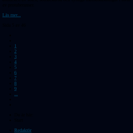
av protuberanser.
Läs mer...
Sida 5 av 46
1
2
3
4
5
6
7
8
9
...
Du är här:
Start
Redaktör