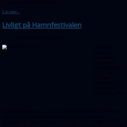
dessutom vara med i en tävling.
Läs mer...
Livligt på Hamnfestivalen
Publicerad 04 augusti 2024
Liksom vid
tidigare år
medverkade
sällskapet på
Hamnfestivalen
på Limhamn.
Festivalen
arrangerades 25
juli till 28 juli. Vi
var på plats med
informationsmaterial och våra två populära solteleskop. Första dagen
var vädret besvärligt med sedan lättade det och besökarna
strömmade till. Som vanligt blev det många "aha"-upplevelser vid
anblicken av solen, solfläckarna och synliga massutkastningar i form