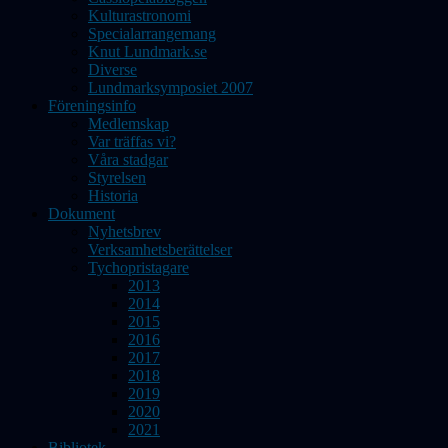
Kulturastronomi
Specialarrangemang
Knut Lundmark.se
Diverse
Lundmarksymposiet 2007
Föreningsinfo
Medlemskap
Var träffas vi?
Våra stadgar
Styrelsen
Historia
Dokument
Nyhetsbrev
Verksamhetsberättelser
Tychopristagare
2013
2014
2015
2016
2017
2018
2019
2020
2021
Bibliotek