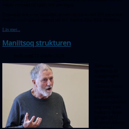
visade exempel på bilder och mätningar.
Dessutom fick vi en fantastisk demonstration av hur ISS passerade
framför solen och en rapport om hur Jupiters röda fläck förändras.
Läs mer...
Maniitsoq strukturen
Publicerad 12 oktober 2024
Maniitsoq-
strukturen på
Västgrönland
anses vara
världens största
och äldsta
kraterformation
med utomjordiskt
ursprung. Den
beskrevs första
gången 2012.
Kraterstrukturen
är inte bara