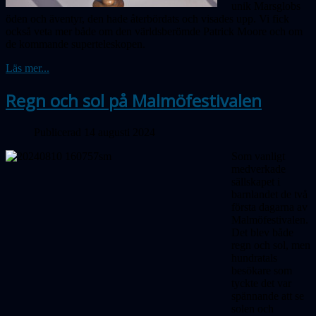
unik Marsglobs
öden och äventyr, den hade återbördats och visades upp. Vi fick
också veta mer både om den världsberömde Patrick Moore och om
de kommande superteleskopen.
Läs mer...
Regn och sol på Malmöfestivalen
Publicerad 14 augusti 2024
Som vanligt
medverkade
sällskapet i
barnlandet de två
första dagarna av
Malmöfestivalen.
Det blev både
regn och sol, men
hundratals
besökare som
tyckte det var
spännande att se
solen och