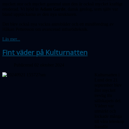
mycket stor och mycket gammal utan den är också mycket kraftigt
eroderad. Vi bjöd in
Adam Garde
, dansk geolog, som själv var
bland upptäckarna av den nya strukturen.
Det blev också nya vackra astrobilder och ett miniföredrag av
Håkan Pettersson om avancerad infrarödteknik.
Läs mer...
Fint väder på Kulturnatten
Publicerad 02 oktober 2024
Kulturnatten i
Lund den 21
september blev
åter mycket
trevlig för
sällskapets del.
Vädret var
utmärkt och
lockade många
till våra teleskop
framför