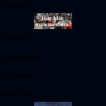
Medlemskap
Observatoriet
Cassiopeiabloggen
Knut Lundmark
Broschyr 2025