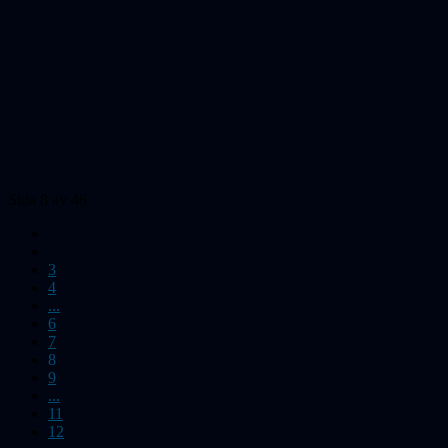
Sida 8 av 46
3
4
...
6
7
8
9
...
11
12