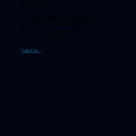
händelserna under åren. Ulf R valde ut och kåserade om
sina favoriter.
Mötet var sällskapets årsmöte med sedvanliga
årsmötesförhandlingar. Vi fick också rapporter om ett
avancerat gymnasieprojekt och ett egentillverkat
meteorövervakningssystem.
Läs mer...