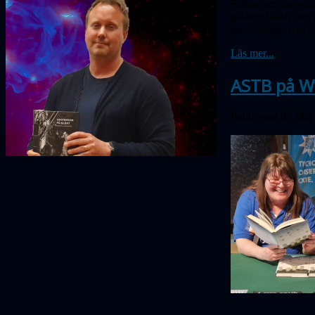
Frågan om hur gala
galaxer bildas och 
presenterade nya s
Läs mer...
ASTB på W
Publicerad 09 Maj