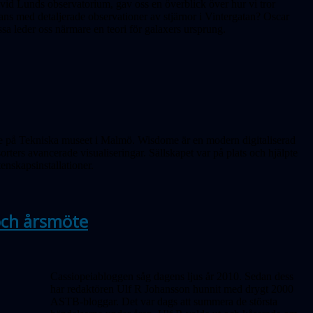
vid Lunds observatorium, gav oss en överblick över hur vi tror
ans med detaljerade observationer av stjärnor i Vinter­gatan? Oscar
a leder oss närmare en teori för galaxers ursprung.
ome på Tekniska museet i Malmö. Wisdome är en modern digitaliserad
rters avancerade visualiseringar. Sällskapet var på plats och hjälpte
tenskapsinstallationer.
 och årsmöte
Cassiopeiabloggen såg dagens ljus år 2010. Sedan dess
har redaktören Ulf R Johansson hunnit med drygt 2000
ASTB-bloggar. Det var dags att summera de största