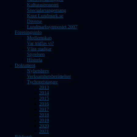
Kulturastronomi
Specialarrangemang
Knut Lundmark.se
Diverse
Lundmarksymposiet 2007
Föreningsinfo
Medlemskap
Var träffas vi?
Våra stadgar
Styrelsen
Historia
Dokument
Nyhetsbrev
Verksamhetsberättelser
Tychopristagare
2013
2014
2015
2016
2017
2018
2019
2020
2021
Bibliotek