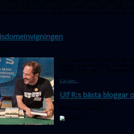
xer bildas är ett olöst problem inom astronomin. Oscar Agertz, docent 
utvecklas. Vad kan vi lära oss från de mest avlägsna galaxerna tillsamm
uper­dator­simuleringar som skapar kosmologiska experiment och hur dess
isdomeinvigningen
 2023
22-23 april invigdes så till slut Wisd
form av planetarium, avsett för många so
till med att visa några av av museets ve
Läs mer...
Ulf R:s bästa bloggar
Publicerad 03 april 2023