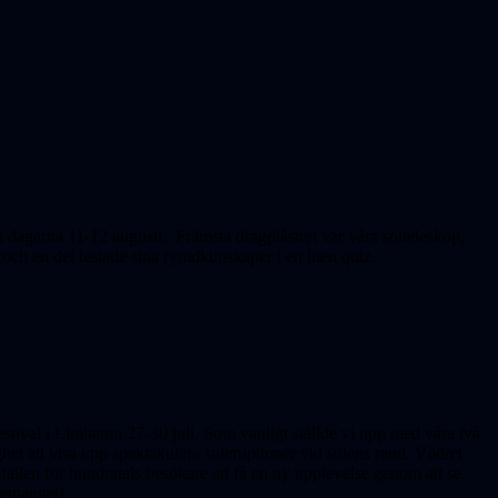
 dagarna 11-12 augusti. Främsta dragplåstret var våra solteleskop,
ch en del testade sina rymdkunskaper i en liten quiz.
stival i Limhamn 27-30 juli. Som vanligt ställde vi upp med våra två
ghet att visa upp spektakulära soleruptioner vid solens rand. Vädret
llfällen för hundratals besökare att få en ny upplevelse genom att se
ngemanget!