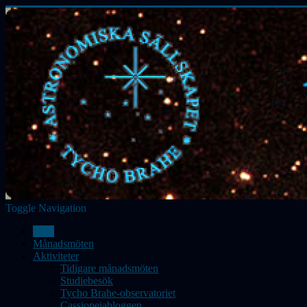
Toggle Navigation
Hem
Månadsmöten
Aktiviteter
Tidigare månadsmöten
Studiebesök
Tycho Brahe-observatoriet
Cassiopeiabloggen