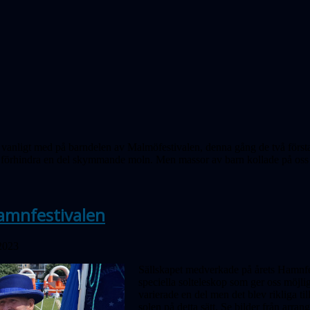
 vanligt med på barndelen av Malmöfestivalen, denna gång de två första
 förhindra en del skymmande moln. Men massor av barn kollade på oss o
amnfestivalen
 2023
Sällskapet medverkade på årets Hamn­fe
speciella solteleskop som ger oss möjli
varierade en del men det blev rikliga ti
solen på detta sätt. Se bilder från arra