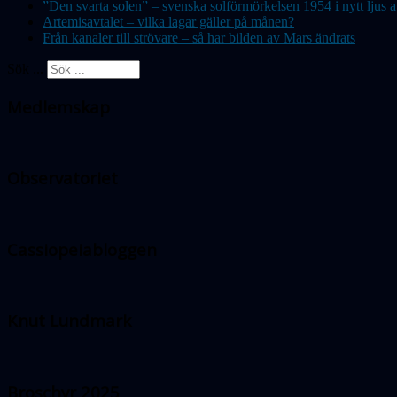
”Den svarta solen” – svenska solförmörkelsen 1954 i nytt lju
Artemisavtalet – vilka lagar gäller på månen?
Från kanaler till strövare – så har bilden av Mars ändrats
Sök ...
Medlemskap
Observatoriet
Cassiopeiabloggen
Knut Lundmark
Broschyr 2025