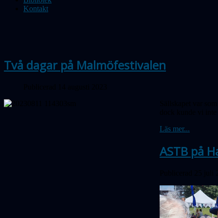
Kontakt
Två dagar på Malmöfestivalen
Publicerad 14 augusti 2023
Sällskapet var som
dock kunde vi inte
Läs mer...
ASTB på H
Publicerad 25 juli