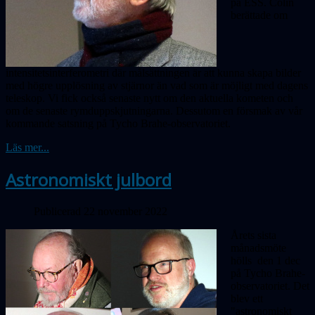
på ESS. Colin
berättade om
intensitetsinterferometri där målsättningen är att kunna skapa bilder
med högre upplösning av stjärnor än vad som är möjligt med dagens
teleskop. Vi fick också senaste nytt om den aktuella kometen och
om de senaste rymdupp­skjutningarna. Dessutom en försmak av vår
kommande satsning på Tycho Brahe-observatoriet.
Läs mer...
Astronomiskt julbord
Publicerad 22 november 2022
Årets sista
månadsmöte
hölls den 1 dec
på Tycho Brahe-
observatoriet. Det
blev ett
"astronomiskt