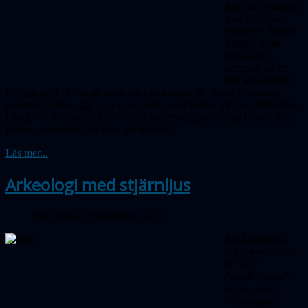
inte kan förklaras
med klassiska
mo­deller. Istället
hänger deras
egenskaper
samman på ett
sätt som öppnar
för nya möjligheter att använda kvantmekanik. Johan Rathsman,
teoretisk fysiker, gav den spän­nande bakgrunden till årets Nobelpris
i fysik.
Vi fick också höra om ett nytt modellprojekt på Österlen, se
färska astrobilder och höra om MARS.
Läs mer...
Arkeologi med stjärnljus
Publicerad 20 september 2022
Med galaktisk
arkeologi menas
att via
"utgrävningar"
av vår galax,
Vinter­gatan,