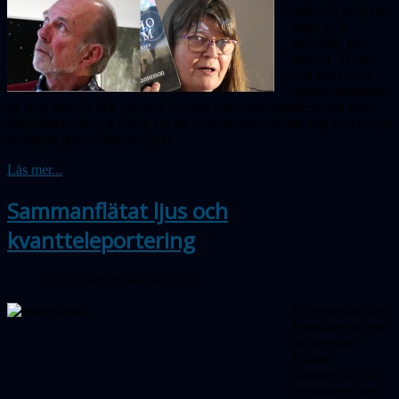
julbord" med ett
antal goda
smårätter på
menyn. Tycho
och hans nova
uppmärksammas
på flera sätt. Vi fick rykande rymdnyheter och dessutom nya fina
astrobilder. Ett nytt inslag var en finurlig liten astrotävling baserad på
att känna igen himmelsobjekt.
Läs mer...
Sammanflätat ljus och
kvantteleportering
Publicerad 18 oktober 2022
Kvantmekaniken
förutsäger att par
av samman­
flätade
ljuspartiklar har
egenskaper som