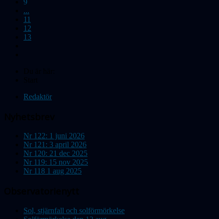
9
...
11
12
13
Du är här:
Start
Redaktör
Nyhetsbrev
Nr 122: 1 juni 2026
Nr 121: 3 april 2026
Nr 120: 21 dec 2025
Nr 119: 15 nov 2025
Nr 118 1 aug 2025
Observatorienytt
Sol, stjärnfall och solförmörkelse