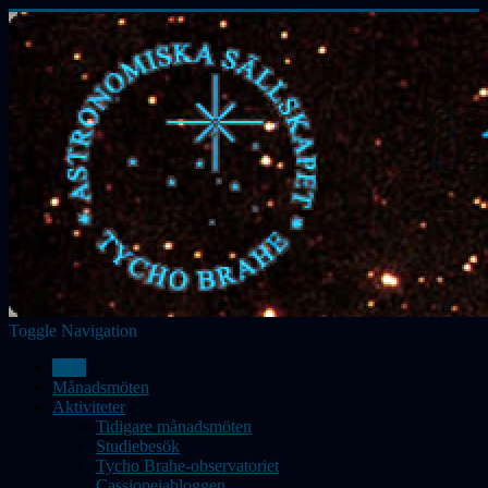
Toggle Navigation
Hem
Månadsmöten
Aktiviteter
Tidigare månadsmöten
Studiebesök
Tycho Brahe-observatoriet
Cassiopeiabloggen