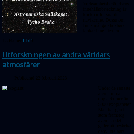
Verksamhetsberättelsens
innehållsförteckning är
klickbar för snabb
navigering. Dessutom
finns många klickbara
länkar inne i texten.
Ladda ner
PDF
!
Utforskningen av andra världars
atmosfärer
Publicerad 22 februari 2023
Under de senaste
åren har man
upptäckt mer än
5000 exoplaneter.
Man har gjort
stora framsteg
även när det
gäller att beskriva
dem, inte bara