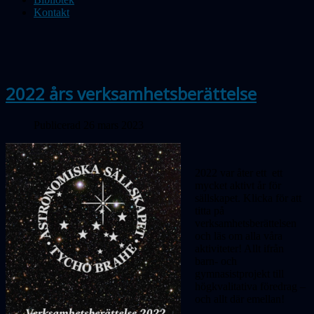
Kontakt
2022 års verksamhetsberättelse
Publicerad 26 mars 2023
2022 var åter ett ett
mycket aktivt år för
sällskapet. Klicka för att
titta på
verksamhetsberättelsen
och läs om alla våra
aktiviteter! Allt ifrån
barn- och
gymnasistprojekt till
högkvalitativa föredrag –
och allt där emellan!