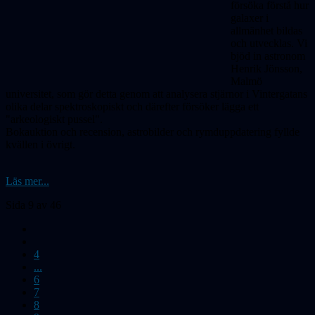
försöka förstå hur
galaxer i
allmänhet bildas
och utvecklas. Vi
bjöd in astronom
Henrik Jönsson,
Malmö
universitet, som gör detta genom att analysera stjärnor i Vinter­gatans
olika delar spektroskopiskt och därefter försöker lägga ett
"arkeologiskt pussel".
Bokauktion och recension, astrobilder och rymduppdatering fyllde
kvällen i övrigt.
Läs mer...
Sida 9 av 46
4
...
6
7
8