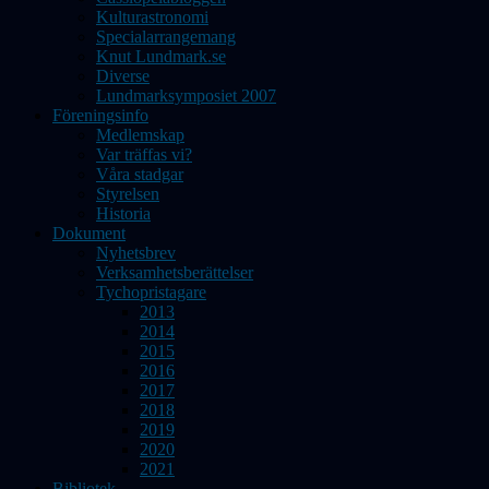
Kulturastronomi
Specialarrangemang
Knut Lundmark.se
Diverse
Lundmarksymposiet 2007
Föreningsinfo
Medlemskap
Var träffas vi?
Våra stadgar
Styrelsen
Historia
Dokument
Nyhetsbrev
Verksamhetsberättelser
Tychopristagare
2013
2014
2015
2016
2017
2018
2019
2020
2021
Bibliotek