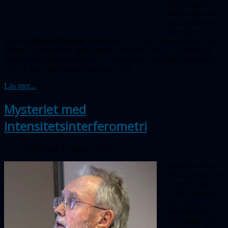
när det gäller
massa eller radie,
utan också deras
atmosfärer. Vi
bjöd in
Bibiana Prinoth
, doktorand vid Lunds observatorium, att
berätta om de senaste upptäckterna. Det blev också en spännande
gymnasieprojekt­presentation och det senaste om Webb-teleskopet
och vår egen teleskopsatsning ute i Oxie
Läs mer...
Mysteriet med
intensitetsinterferometri
Publicerad 23 januari 2023
Till årets första
månadsmöte bjöd
vi in dr Colin
Carlile, forskare
vid Lunds
observa­torium
och tidigare chef