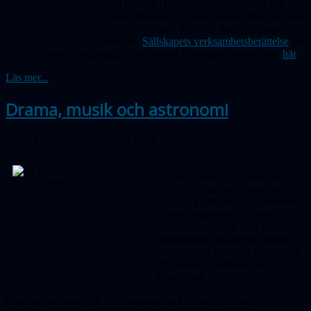
med Fredrik Hyltén-Cavallius. Resan gav
också erfarenhet av vilka naturkrafter som kan
härja på vår jord. Mötet är även sällskapets
årsmöte.
Sällskapets verksamhetsberättelse
för
år 2008 finns nu tillgänglig. Det senaste Cassiopeiabladet finns
här
.
Läs mer...
Drama, musik och astronomi
Publicerad 19 februari 2009
Drama, musik och astronomi
blev en lyckad kombination den
16 april på Malmö stadsbibliotek.
Frans Hagerman och hans
kvartett framförde först nyskriven
astronomiskt inspirerad musik
med titlarna
Saturnus ringar
och
Enceladus
. Publiken var
begeistrad.
Därefter berättade Ulf R Johansson om Galileo och hans