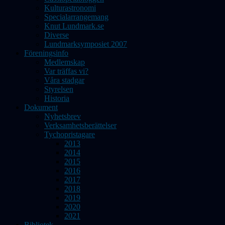
Kulturastronomi
Specialarrangemang
Knut Lundmark.se
Diverse
Lundmarksymposiet 2007
Föreningsinfo
Medlemskap
Var träffas vi?
Våra stadgar
Styrelsen
Historia
Dokument
Nyhetsbrev
Verksamhetsberättelser
Tychopristagare
2013
2014
2015
2016
2017
2018
2019
2020
2021
Bibliotek