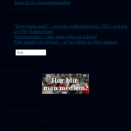
Snart tid för augustistjärnfallen
Populär Astronomi
”Den svarta solen” – svenska solförmörkelsen 1954 i nytt ljus
av Olle Hammarlund
Artemisavtalet – vilka lagar gäller på månen?
Från kanaler till strövare – så har bilden av Mars ändrats
Sök ...
Medlemskap
Observatoriet
Cassiopeiabloggen