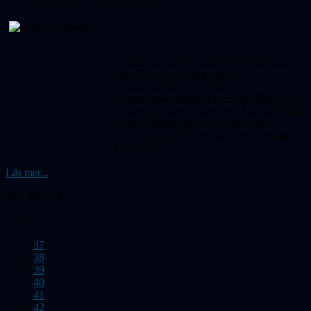
Publicerad 06 februari 2009
Sällskapets aktive medlem i Örkelljunga,
Mats Persson, arrangerade en
föredragskväll i Örkelljunga på
Utbildningscentrum. Föredragshållare var
Anders Nyholm (bilden) och han talade på
temat
Örkelljunga med omgivande
världsallt - Till universums ände utan att
lämna byn.
Läs mer...
Sida 45 av 46
37
38
39
40
41
42