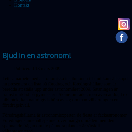
Kontakt
Bjud in en astronom!
Publicerad 13 mars 2009
I ett samarbete med astronomiska institutionen i Lund kan sällskapet
nu presentera en lista på föredrag och föredragshållare som är
beredda att ställa upp under astronomiåret 2009. Satsningen är
främst inriktad på gymnasier i Skåne-området, men även andra, t ex
bibliotek, kan naturligtvis höra av sig om man vill arrangera en
föredragskväll.
Föredragshållarna är astronomiexperter, de flesta är fackastronomer.
Föredragens innehåll spänner över många områden men den
spännande frågan om liv på andra planeter är särskilt
välrepresenterad.