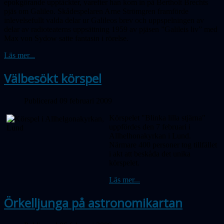
epokgörande upptäckter, varefter han kom in på Bertholt Brechts
pjäs om Galileo. Skådespelaren Arne Strömgren framförde
inlevelsefullt valda delar ur Galileos brev och uppspelningen av
delar av radioteaterns uppsättning 1959 av pjäsen ”Galileis liv” med
Max von Sydow satte fantasin i rörelse.
Läs mer...
Välbesökt körspel
Publicerad 09 februari 2009
Körspelet "Blinka lilla stjärna"
uppfördes den 7 februari i
Allhelhonakyrkan i Lund.
Närmare 400 personer tog tillfället
i akt att beskåda det unika
körspelet.
Läs mer...
Örkelljunga på astronomikartan