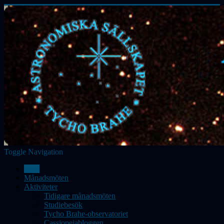
Toggle Navigation
Hem
Månadsmöten
Aktiviteter
Tidigare månadsmöten
Studiebesök
Tycho Brahe-observatoriet
Cassiopeiabloggen