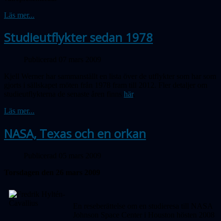
Läs mer...
Studieutflykter sedan 1978
Publicerad 07 mars 2009
Kjell Werner har sammanställt en lista över de utflykter som har som
gjorts i sällskapet möten från 1978 fram till 2012. Fler detaljer om
studieutflykterna de senaste åren finns
här
.
Läs mer...
NASA, Texas och en orkan
Publicerad 05 mars 2009
Torsdagen den 26 mars 2009
En reseberättelse om en studieresa till NASA
Johnson Space Center i Houston hösten 2008