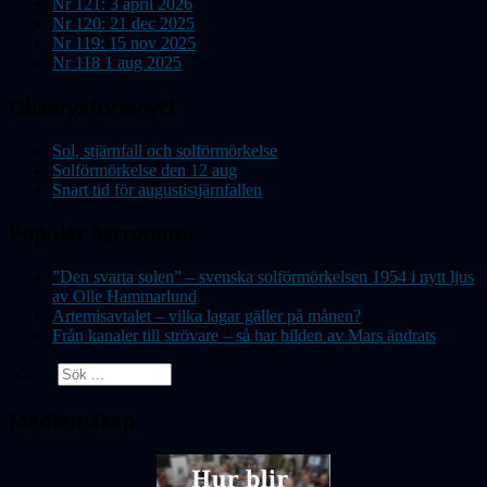
Nr 121: 3 april 2026
Nr 120: 21 dec 2025
Nr 119: 15 nov 2025
Nr 118 1 aug 2025
Observatorienytt
Sol, stjärnfall och solförmörkelse
Solförmörkelse den 12 aug
Snart tid för augustistjärnfallen
Populär Astronomi
”Den svarta solen” – svenska solförmörkelsen 1954 i nytt ljus
av Olle Hammarlund
Artemisavtalet – vilka lagar gäller på månen?
Från kanaler till strövare – så har bilden av Mars ändrats
Sök ...
Medlemskap