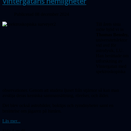
Vintergatans hemligheter
Publicerad 08 december 2024
Till årets sista
möte bjöd vi in
Thomas Bensby,
universitetslektor
vid avd för
astrofysik, LU.
Han berättade om
utforsk­ning av
Vintergatan med
spektro­skopiska
observationer. Genom att studera ljuset från stjärnor så kan man
avslöja deras kemiska sammansättning, rörelser, och ålder.
Det blev också astrobilder, boktips och rymdnyheter samt en
berättelse om jägaren på himlen.
Läs mer...
Sida 4 av 46