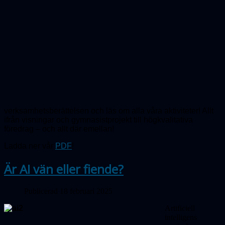
verksamhetsberättelsen och läs om alla våra aktiviteter! Allt
ifrån visningar och gymnasistprojekt till högkvalitativa
föredrag – och allt där emellan!
Ladda ner vår
PDF
!
Är AI vän eller fiende?
Publicerad 18 februari 2025
Artificiell
intelligens