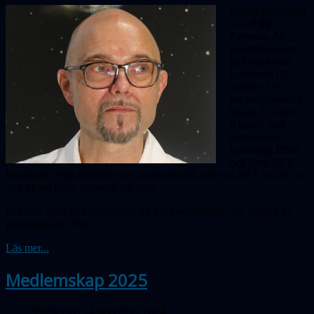
Denna gång bjöd
vi in
Filip
Persson,
AI-
konstnären som
just skickat ett
konstverk till
månen! Den 15
jan avfyrades en
Space X Falcon
9 lastad med
bland annat
mänskligt DNA
och flera NFT-
konstverk. Filip berättade om sitt konstverk, om vad NFT är och om
vad Moon Mars museum vill göra.
Det blev även nya astrobilder, ett par kortföredrag och visning av
jätteteleskopet Finn.
Läs mer...
Medlemskap 2025
Publicerad 14 december 2024