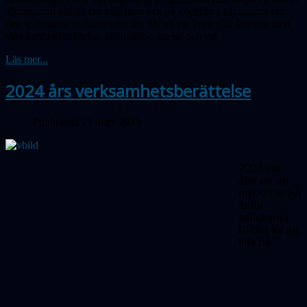
Vintergatan vid 21 cm våglängd och på köpet lära sig massor om
den spännande radio­astronomin. Mötet var även vårt årsmöte med
verksamhetsberättelse, ekonomiberättelse och val.
Läs mer...
2024 års verksamhetsberättelse
Publicerad 23 mars 2025
2024 var
åter ett ett
mycket aktivt
år för
sällskapet.
Klicka för att
titta på