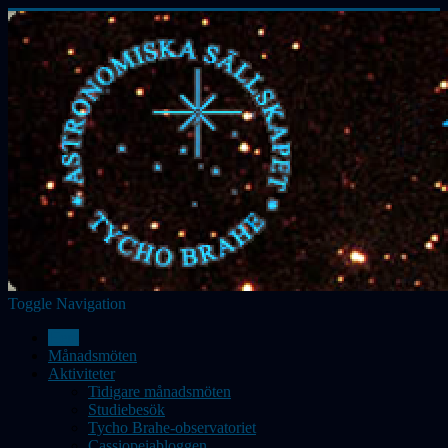
Toggle Navigation
Hem
Månadsmöten
Aktiviteter
Tidigare månadsmöten
Studiebesök
Tycho Brahe-observatoriet
Cassiopeiabloggen