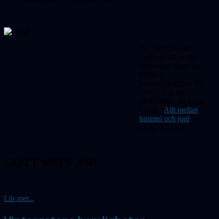
Ny eller gammal
medlem? Ni är lika
välkomna! Dags att
betala in
medlemsavgiften för
2025! Alla nya
medlemmar får gratis
boken "
Allt mellan
himmel och jord
" av
Johan Kärnfelt.
GOTT NYTT ÅR!
Läs mer...