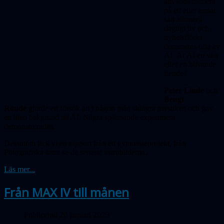
används numera
på ett eller annat
sätt alltmer i
dagligt liv och
nyhetsflödet
domineras ofta av
AI. Är AI en vän
eller en blivande
fiende?
Peter Linde
och
Bengt
Rönde
gjorde ett försök att i någon mån skingra mystiken och gav
en liten bakgrund till AI. Några spännande experiment
demonstrerades.
Dessutom fick vi en rapport från ett gymnasieprojekt, från
Fotografiska samt se de senaste astrobilderna.
Läs mer...
Från MAX IV till månen
Publicerad 20 januari 2025