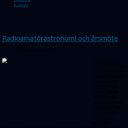
Kontakt
Radioamatörastronomi och årsmöte
Publicerad 10 april 2025
Våra ögon och
kameror kan bara
se en bråkdel av
den strålning som
kommer från
astronomiska
objekt.
Bengt
Ask
är radio­
amatörastronom
visade hur man
med en enkel
antenn, en
prisvärd
radiomottagare och fritt tillgänglig program­vara kan skapa en bild av