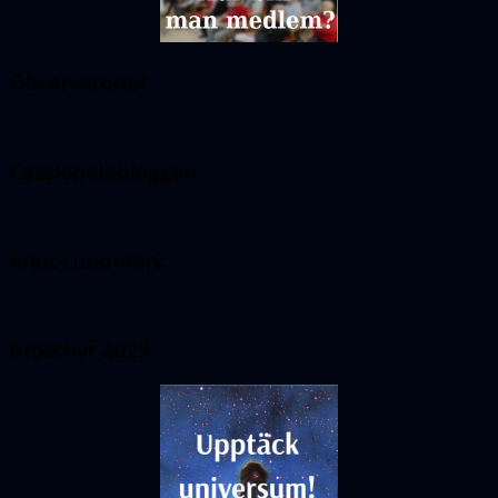
Observatoriet
Cassiopeiabloggen
Knut Lundmark
Broschyr 2025