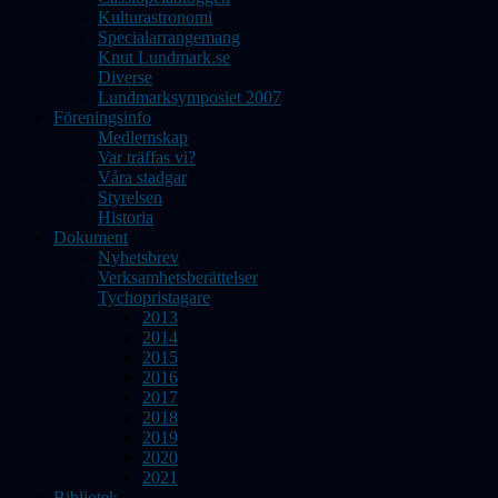
Kulturastronomi
Specialarrangemang
Knut Lundmark.se
Diverse
Lundmarksymposiet 2007
Föreningsinfo
Medlemskap
Var träffas vi?
Våra stadgar
Styrelsen
Historia
Dokument
Nyhetsbrev
Verksamhetsberättelser
Tychopristagare
2013
2014
2015
2016
2017
2018
2019
2020
2021
Bibliotek