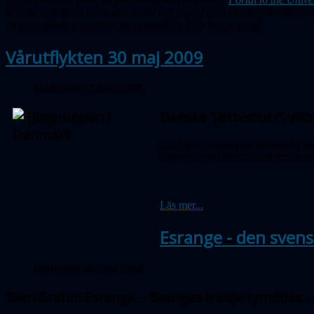
senaste nyheterna inom astronomi och rapporteras och kommenteras. M
att automatiskt presentera ett nyhetsflöde från denna portal.
Vårutflykten 30 maj 2009
Publicerad 17 april 2009
Danska ’jættestuer’, vi
2009 gick sällskapets vårutflykt v
märkliga med dessa är att man fun
Läs mer...
Esrange - den sven
Publicerad 06 april 2009
Sven Grahn: Esrange – Sveriges tredje rymdbas 