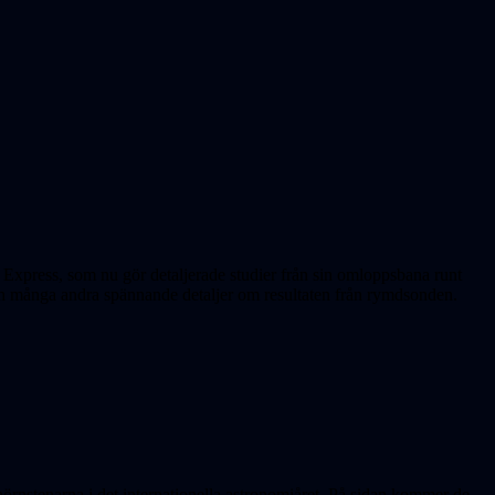
Express, som nu gör detaljerade studier från sin omloppsbana runt
och många andra spännande detaljer om resultaten från rymdsonden.
rnstenarna i det internationella astronomiåret. På sidan kommer de