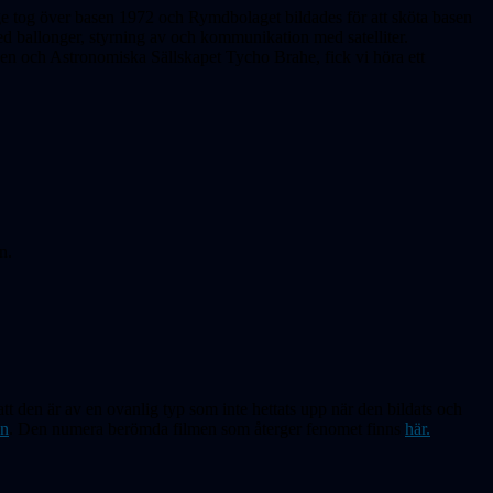
ge tog över basen 1972 och Rymdbolaget bildades för att sköta basen
ed ballonger, styrning av och kommunikation med satelliter.
n och Astronomiska Sällskapet Tycho Brahe, fick vi höra ett
n.
att den är av en ovanlig typ som inte hettats upp när den bildats och
en
. Den numera berömda filmen som återger fenomet finns
här.