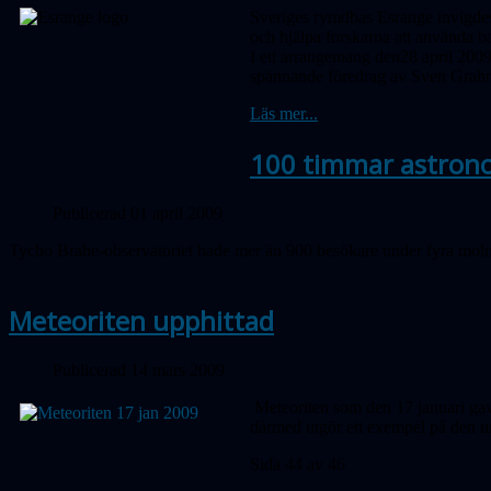
Sveriges rymdbas Esrange invigdes
och hjälpa forskarna att använda b
I ett arrangemang den28 april 200
spännande föredrag av Sven Grahn
Läs mer...
100 timmar astron
Publicerad 01 april 2009
Tycho Brahe-observatoriet hade mer än 900 besökare under fyra moln
Meteoriten upphittad
Publicerad 14 mars 2009
Meteoriten som den 17 januari gav u
därmed utgör ett exempel på den ur
Sida 44 av 46