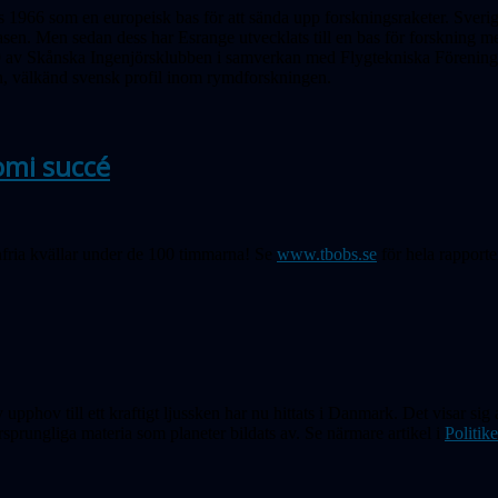
 1966 som en europeisk bas för att sända upp forskningsraketer. Sveri
asen. Men sedan dess har Esrange utvecklats till en bas för forskning m
9 av Skånska Ingenjörsklubben i samverkan med Flygtekniska Föreninge
, välkänd svensk profil inom rymdforskningen.
omi succé
fria kvällar under de 100 timmarna! Se
www.tbobs.se
för hela rapporte
pphov till ett kraftigt ljussken har nu hittats i Danmark. Det visar sig 
sprungliga materia som planeter bildats av. Se närmare artikel i
Politik