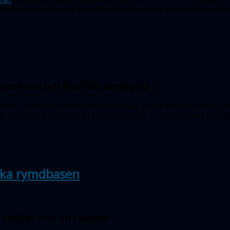
ycket material bygger på modernaste teknologier som bloggar, podcast
kingaskepp och Roskilde domkyrka
ästerut, till Roskilde och trakten däromkring. Väster om staden finns nä
nit astronomisk anknytning i deras orientering. Vi besökte också viki
ska rymdbasen
– mycket mer än raketer