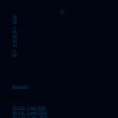
37
38
39
...
41
42
43
44
...
46
Du är här:
Start
Redaktör
Nyhetsbrev
Nr 122: 1 juni 2026
Nr 121: 3 april 2026
Nr 120: 21 dec 2025