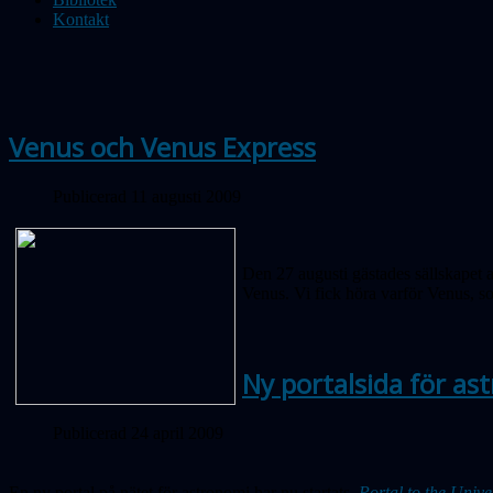
Kontakt
Venus och Venus Express
Publicerad 11 augusti 2009
Den 27 augusti gästades sällskapet 
Venus. Vi fick höra varför Venus, s
Ny portalsida för as
Publicerad 24 april 2009
En ny portal på nätet för astronomi har nu startats,
Portal to the Unive