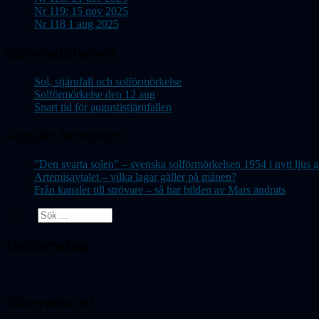
Nr 119: 15 nov 2025
Nr 118 1 aug 2025
Observatorienytt
Sol, stjärnfall och solförmörkelse
Solförmörkelse den 12 aug
Snart tid för augustistjärnfallen
Populär Astronomi
”Den svarta solen” – svenska solförmörkelsen 1954 i nytt lju
Artemisavtalet – vilka lagar gäller på månen?
Från kanaler till strövare – så har bilden av Mars ändrats
Sök ...
Medlemskap
Observatoriet