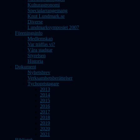
Kulturastronomi
Specialarrangemang
Knut Lundmark.se
Diverse
Lundmarksymposiet 2007
Föreningsinfo
Medlemskap
Var träffas vi?
Våra stadgar
Styrelsen
Historia
Dokument
Nyhetsbrev
Verksamhetsberättelser
Tychopristagare
2013
2014
2015
2016
2017
2018
2019
2020
2021
Bibliotek