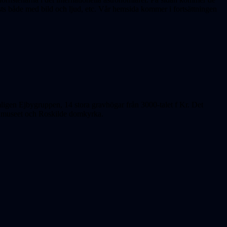
s både med bild och ljud, etc. Vår hemsida kommer i fortsättningen
mligen Ejbygruppen, 14 stora gravhögar från 3000-talet f Kr. Det
ngamuseet och Roskilde domkyrka.