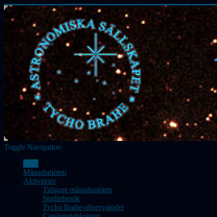
Toggle Navigation
Hem
Månadsmöten
Aktiviteter
Tidigare månadsmöten
Studiebesök
Tycho Brahe-observatoriet
Cassiopeiabloggen