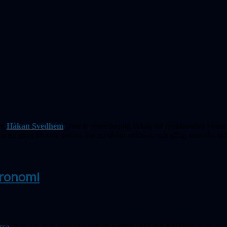
av
Håkan Svedhem
, som är vetenskaplig ledare för rymdsonden Venus 
om en gång liknade jorden, har en sådan våldsam och giftig atmosfär 
tronomi
rse.
Portalen är skapad i samarbete mellan IAU och ESO och är en av hö