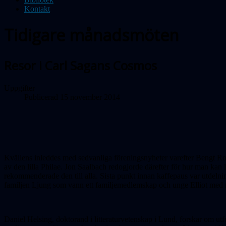
Kontakt
Tidigare månadsmöten
Resor i Carl Sagans Cosmos
Uppgifter
Publicerad 15 november 2014
Kvällens inleddes med sedvanliga föreningsnyheter varefter Bengt Ros
av den lilla Philae. Jon Saalbach redogjorde därefter för hur man k
rekommenderade den till alla. Sista punkt innan kaffepaus var utdeln
familjen Ljung som vann ett familjemedlemskap och unge Elliot me
Daniel Helsing, doktorand i litteraturvetenskap i Lund, forskar om 