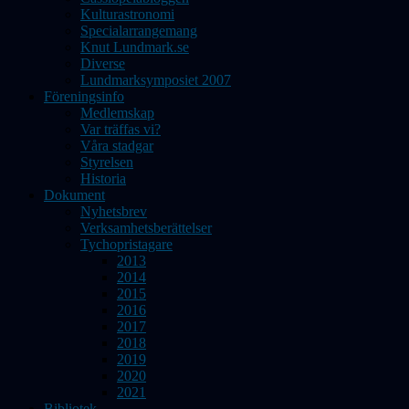
Kulturastronomi
Specialarrangemang
Knut Lundmark.se
Diverse
Lundmarksymposiet 2007
Föreningsinfo
Medlemskap
Var träffas vi?
Våra stadgar
Styrelsen
Historia
Dokument
Nyhetsbrev
Verksamhetsberättelser
Tychopristagare
2013
2014
2015
2016
2017
2018
2019
2020
2021
Bibliotek