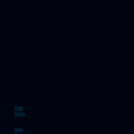
studier av populärvetenskap berör ofta angränsande områden som idé- o
popularisator av vetenskap, men fick aldrig fullt erkännande som vete
Hans serie Cosmos beräknas ha setts av över 500 miljoner människor i
Det blev ett mycket trevligt föredrag av Daniel som också blev glad åt 
Nedan lite bilder från mötet:
{imageshow sl=61 sc=18 /}
Tillb
Nästa
Du är här:
Start