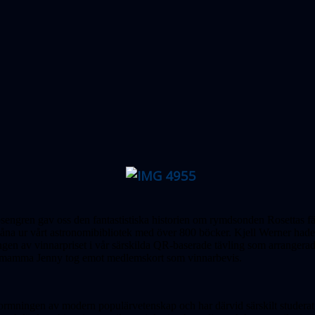
engren gav oss den fantastistiska historien om rymdsonden Rosettas fä
an låna ur vårt astronomibibliotek med över 800 böcker. Kjell Werner 
ingen av vinnarpriset i vår särskilda QR-baserade tävling som arranger
d mamma Jenny tog emot medlemskort som vinnarbevis.
utformningen av modern populärvetenskap och har därvid särskilt stude