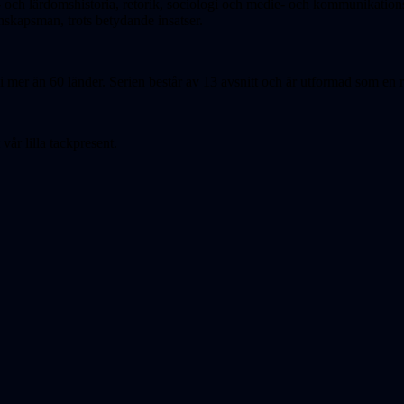
ch lärdomshistoria, retorik, sociologi och medie- och kommunikationsve
nskapsman, trots betydande insatser.
 mer än 60 länder. Serien består av 13 avsnitt och är utformad som en 
vår lilla tackpresent.