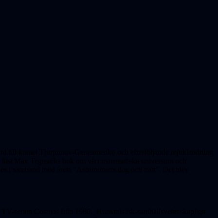
rd till komet
Tjurjumov-Gerasimenko
och efterföljande mjuklandning
hade läst Max Tegmarks bok om vårt matematiska universum och
ades i samband med årets "Astronomins dag och natt". Det blev
rat TV-serien Cosmos från 1980. Humanistisk-samhällsvetenskapliga