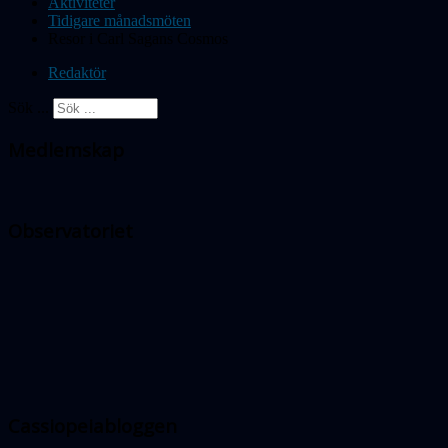
Aktiviteter
Tidigare månadsmöten
Resor i Carl Sagans Cosmos
Redaktör
Sök ...
Medlemskap
Observatoriet
Cassiopeiabloggen