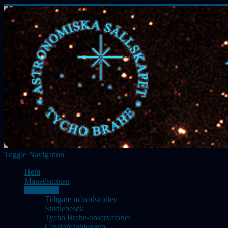
Toggle Navigation
Hem
Månadsmöten
Aktiviteter
Tidigare månadsmöten
Studiebesök
Tycho Brahe-observatoriet
Cassiopeiabloggen