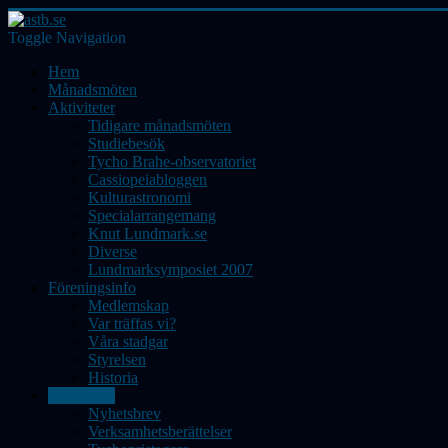
Toggle Navigation
Hem
Månadsmöten
Aktiviteter
Tidigare månadsmöten
Studiebesök
Tycho Brahe-observatoriet
Cassiopeiabloggen
Kulturastronomi
Specialarrangemang
Knut Lundmark.se
Diverse
Lundmarksymposiet 2007
Föreningsinfo
Medlemskap
Var träffas vi?
Våra stadgar
Styrelsen
Historia
Dokument
Nyhetsbrev
Verksamhetsberättelser