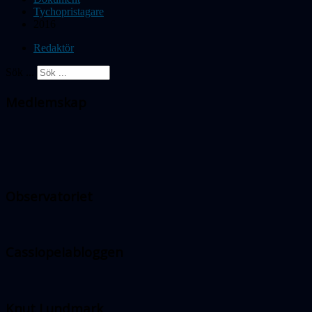
Tychopristagare
2016
Redaktör
Sök ...
Medlemskap
Observatoriet
Cassiopeiabloggen
Knut Lundmark