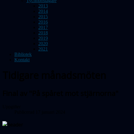
Tychopristagare
2013
2014
2015
2016
2017
2018
2019
2020
2021
Bibliotek
Kontakt
Tidigare månadsmöten
Final av "På spåret mot stjärnorna"
Uppgifter
Publicerad 17 januari 2024