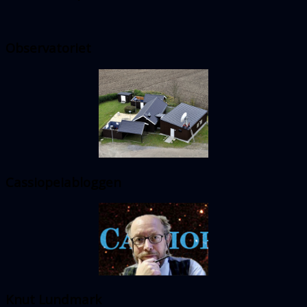
Observatoriet
Cassiopeiabloggen
Knut Lundmark