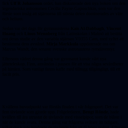
fick
Ulf R Johansson
ordet, han diskuterade den nya boken om den
legendariska astronomen Cecilia Payne-Gaposchkin, som var den
förste som insåg att stjärnorna till största delen dominerades av väte
och helium.
Sedan var det dags för gymnasisterna
Kais Al-Dabbagh
,
Vincent
Huang
och
Linus Wennberg
från Latinskolan i Malmö att berätta
om deras studie av den variabla stjärnan V0355 Cam, med syftet att
bestämma dess avstånd.
Mirja Markkula
uppdaterade oss om
Marcus Wandt, den senaste svenske astronautens rymdäventyr.
Eftersom vädret denna gång var gynnsamt kunde vårt nya
jätteteleskop, Finn, användas i pausen för att visa några sevärdheter
på himlen. Som vanligt fanns kaffe med tilltugg tillgängligt, till ett
facilt pris.
Kvällens huvudpunkt var förstås finalen i vår frågesport. Det var
fem tävlande som gjorde upp. Frågeledaren,
Bengt Rönde
, hade
kvällen till ära utrustat de tävlande med visselpipor, som de blåste i
när de kunde svara. Denna gång var frågorna svårare än tidigare,
vilket dock inte hindrade de tävlande från att få höga poäng. Efter en