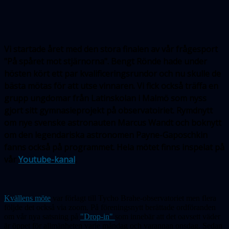
Vi startade året med den stora finalen av vår frågesport
"På spåret mot stjärnorna". Bengt Rönde hade under
hösten kört ett par kvalificeringsrundor och nu skulle de
bästa mötas för att utse vinnaren.
Vi fick också träffa en
grupp ungdomar från Latinskolan i Malmö som nyss
gjort sitt gymnasieprojekt på observatoiriet. Rymdnytt
om nye svenske astronauten Marcus Wandt och boknytt
om den legendariska astronomen Payne-Gaposchkin
fanns också på programmet. Hela mötet finns inspelat på
vår
Youtube-kanal
.
Kvällens möte
var förlagt till Tycho Brahe-observatoriet men flera
följde det också via zoom. På föreningsnytt berättade ordföranden
om vår nya satsning på
"Drop-in"
som innebär att det oavsett väder
är öppet för allmänheten varje måndag och varannan onsdag. Sedan