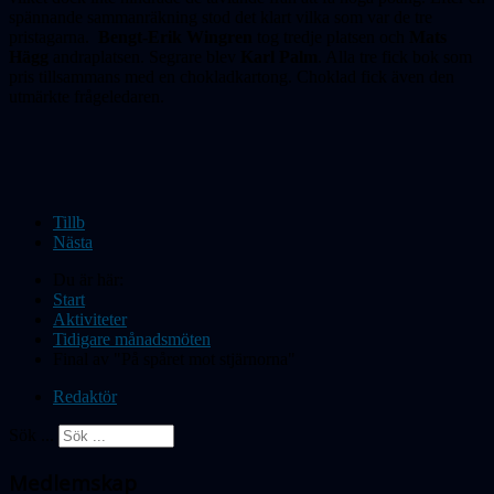
spännande sammanräkning stod det klart vilka som var de tre
pristagarna.
Bengt-Erik Wingren
tog tredje platsen och
Mats
Hägg
andraplatsen. Segrare blev
Karl Palm
. Alla tre fick bok som
pris tillsammans med en chokladkartong. Choklad fick även den
utmärkte frågeledaren.
Tillb
Nästa
Du är här:
Start
Aktiviteter
Tidigare månadsmöten
Final av "På spåret mot stjärnorna"
Redaktör
Sök ...
Medlemskap