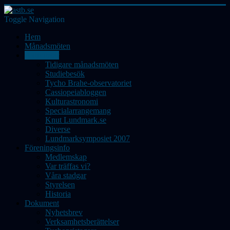
Toggle Navigation
Hem
Månadsmöten
Aktiviteter
Tidigare månadsmöten
Studiebesök
Tycho Brahe-observatoriet
Cassiopeiabloggen
Kulturastronomi
Specialarrangemang
Knut Lundmark.se
Diverse
Lundmarksymposiet 2007
Föreningsinfo
Medlemskap
Var träffas vi?
Våra stadgar
Styrelsen
Historia
Dokument
Nyhetsbrev
Verksamhetsberättelser