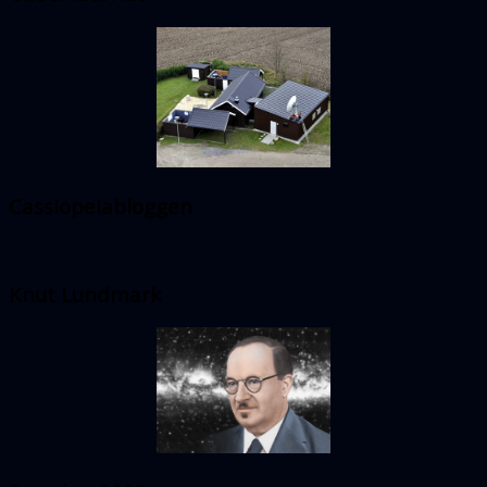
Cassiopeiabloggen
Knut Lundmark