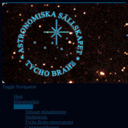
Toggle Navigation
Hem
Månadsmöten
Aktiviteter
Tidigare månadsmöten
Studiebesök
Tycho Brahe-observatoriet
Cassiopeiabloggen