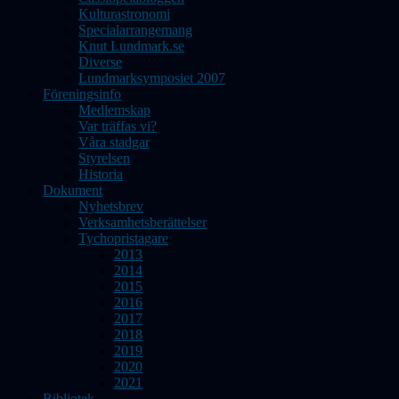
Kulturastronomi
Specialarrangemang
Knut Lundmark.se
Diverse
Lundmarksymposiet 2007
Föreningsinfo
Medlemskap
Var träffas vi?
Våra stadgar
Styrelsen
Historia
Dokument
Nyhetsbrev
Verksamhetsberättelser
Tychopristagare
2013
2014
2015
2016
2017
2018
2019
2020
2021
Bibliotek