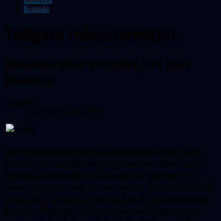
Kontakt
Tidigare månadsmöten
Sökandet efter en andra jord (och
årsmöte)
Uppgifter
Publicerad 25 mars 2024
Den intressantaste exoplanetupptäckten ligger ännu
framför oss – att hitta någon planet som liknar jorden.
Att hitta jord­lik­nande små planeter är svårt men nu
obser­veras solen som om den vore en fjärran stjärna för
att lära sig hur man ur dess ljus kan finna solsystemets
planeter. Professor
Dainis Dravins
berättade om den