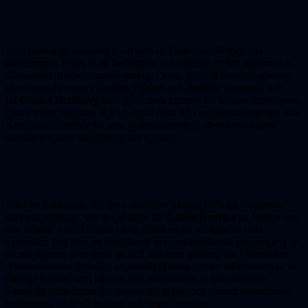
En tradition på årsmötet är att dela ut Tychopris till förtjänta
medlemmar. Priset är ett hederspris och innebär ett fint diplom och
sällskapets officiella uppskattning. Dessa gick till de två avgående
styrelsemedlemmara
Anders Hjelse
t och
Ronnie Svensson
och
till
Carina Hemborg
som gjort stora insatser för barnverksamheten.
Innan mötet tog paus fick vi också höra från en gymnasistgrupp från
Kungsbacka hur de för sina gymnasieprojekt observerat öppna
stjärnhopar med vårt fjärrstyrda teleskop.
Efter en kaffepaus, där det också blev möjligt att ta en titt genom
vårt nya teleskop, var det så dags för
Dainis Dravins
att berätta om
den senaste utvecklingen inom tekniken för att försöka hitta
exojordar. Det blev en svindlande och underhållande genomgång av
de möjligheter som finns nu och vad man planerar för i framtiden.
Astronomernas föemåga att ständigt pressa ut mer information ur de
fåtaliga fotoner som når oss från exoplaneter är fascinerande.
Samtidigt underlättas det genom allt större och alltmer avancerade
instrument, både på marken och uppe i rymden.