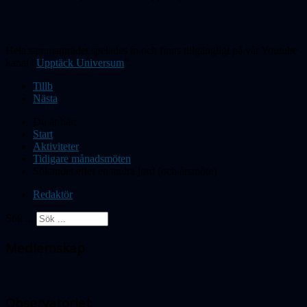
Hela sammanträdet spelades in och finns tillgängligt på vår Youtube
kanal "
Upptäck Universum
".
Tillb
Nästa
Du är här:
Start
Aktiviteter
Tidigare månadsmöten
Sökandet efter en andra jord (och årsmöte)
Redaktör
Sök ...
Medlemskap
Observatoriet