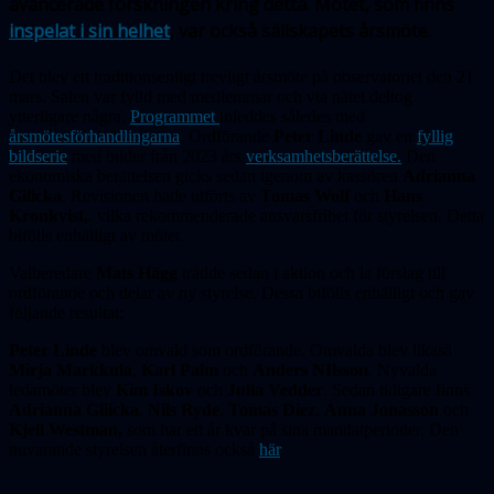
avancerade forskningen kring detta. Mötet, som finns
inspelat i sin helhet
, var också sällskapets årsmöte.
Det blev ett traditionsenligt trevligt årsmöte på observatoriet den 21
mars. Salen var fylld med medlemmar och via nätet deltog
ytterligare några.
Programmet
inleddes således med
årsmötesförhandlingarna
. Ordförande
Peter Linde
gav en
fyllig
bildserie
med bilder från 2023 års
verksamhetsberättelse.
Den
ekonomiska berättelsen gicks sedan igenom av kassören
Adrianna
Gilicka
. Revisionen hade utförts av
Tomas Wolf
och
Hans
Kronkvist,
. vilka rekommenderade ansvarsfrihet för styrelsen. Detta
bifölls enhälligt av mötet.
Valberedare
Mats Hägg
trädde sedan i aktion och la förslag till
ordförande och delar av ny styrelse. Dessa bifölls enhälligt och gav
följande resultat:
Peter Linde
blev omvald som ordförande. Omvalda blev likaså
Mirja Markkula
,
Karl Palm
och
Anders NIlsson
. Nyvalda
ledamöter blev
Kim Iskov
och
Julia Vedder
. Sedan tidigare finns
Adrianna Gilicka
,
Nils Ryde
,
Tomas Diez
,
Anna Jonasson
och
Kjell Westman,
som har ett år kvar på sina mandatperioder. Den
nuvarande styrelsen återfinns också
här
.