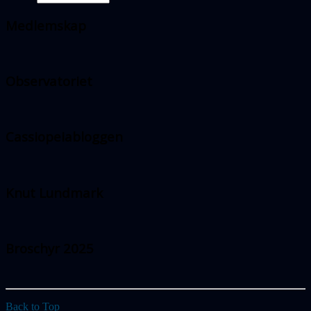
Medlemskap
Observatoriet
Cassiopeiabloggen
Knut Lundmark
Broschyr 2025
Back to Top