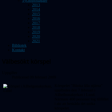
Tychopristagare
2013
2014
2015
2016
2017
2018
2019
2020
2021
Bibliotek
Kontakt
Välbesökt körspel
Uppgifter
Publicerad 09 februari 2009
Körspelet "Blinka lilla stjärna"
uppfördes den 7 februari i
Allhelhonakyrkan i Lund.
Närmare 400 personer tog tillfället
i akt att beskåda det unika
körspelet.