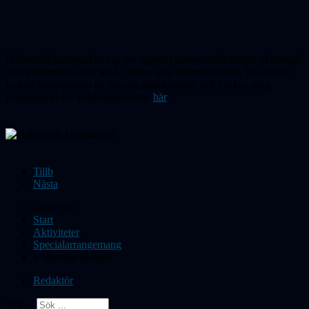
Halmstads kammarkör tog oss igenom astronomihistorien, skisserad
av medlemmen Arne Sikö i rollen som Stjärnskådaren. En mycket
lyckad kombination av lättsam skämtsamhet och vacker sång.
Programmet för skådespelet finns
här
.
Tillb
Nästa
Du är här:
Start
Aktiviteter
Specialarrangemang
Välbesökt körspel
Redaktör
Sök ...