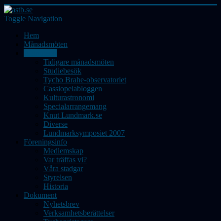
Toggle Navigation
Hem
Månadsmöten
Aktiviteter
Tidigare månadsmöten
Studiebesök
Tycho Brahe-observatoriet
Cassiopeiabloggen
Kulturastronomi
Specialarrangemang
Knut Lundmark.se
Diverse
Lundmarksymposiet 2007
Föreningsinfo
Medlemskap
Var träffas vi?
Våra stadgar
Styrelsen
Historia
Dokument
Nyhetsbrev
Verksamhetsberättelser