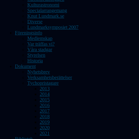
Kulturastronomi
Specialarrangemang
Knut Lundmark.se
Diverse
Lundmarksymposiet 2007
Föreningsinfo
Medlemskap
Var träffas vi?
Våra stadgar
Styrelsen
Historia
Dokument
Nyhetsbrev
Verksamhetsberättelser
Tychopristagare
2013
2014
2015
2016
2017
2018
2019
2020
2021
Bibliotek