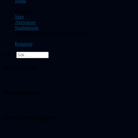
Nästa
Du är här:
Start
Aktiviteter
Studiebesök
Besöket på Onsala rymdobservatorium
Redaktör
Sök ...
Medlemskap
Observatoriet
Cassiopeiabloggen