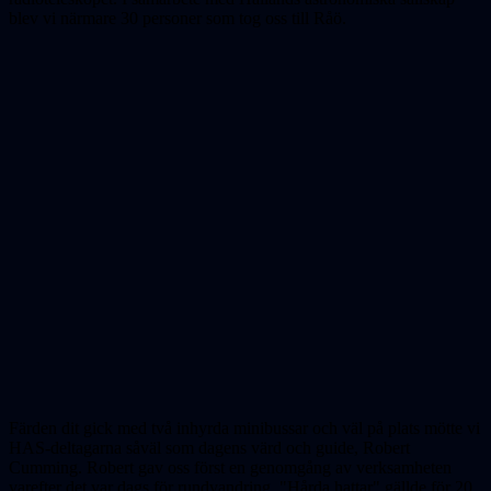
blev vi närmare 30 personer som tog oss till Råö.
Färden dit gick med två inhyrda minibussar och väl på plats mötte vi
HAS-deltagarna såväl som dagens värd och guide, Robert
Cumming. Robert gav oss först en genomgång av verksamheten
varefter det var dags för rundvandring. "Hårda hattar" gällde för 20