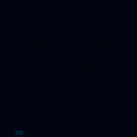
meters millimeterteleskopet som är inneslutet i en radom, som en
jättelik golfboll.
Därefter förflyttade vi oss i det tämligen gråa vädret till
besökscentret som innehåller en mycket fin utställning. Strax intill
ligger 25 meter-teleskopet som är Onsalas första radioteleskop.
Besöket avslutades med höjdpunkten, det nybyggda LOFAR-
teleskopet. Det är en station i ett europeiskt nätverk av liknande
stationer som allihopa kan fungera tillsammans som världens största
radioteleskop. Skenbart enkelt till den mekaniska konstruktionen
kan det oavbrutet registrera hela himlen samtidigt. Själva
observationen utförs i valda riktningar med hjälp av sofistikerad
mjukvara i superdatorer.
{imageshow sl=33 sc=12 /}
Tillb