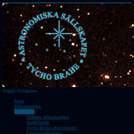
Toggle Navigation
Hem
Månadsmöten
Aktiviteter
Tidigare månadsmöten
Studiebesök
Tycho Brahe-observatoriet
Cassiopeiabloggen