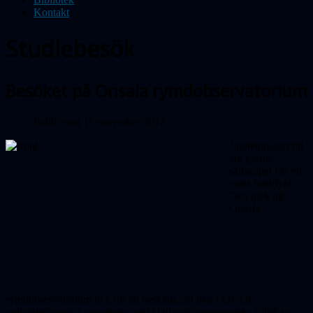
Kontakt
Studiebesök
Besöket på Onsala rymdobservatorium
Publicerad 11 november 2012
Jubileumsåret till
ära gjorde
sällskapet i år en
extra höstflykt.
Den gick till
Onsala
rymdobservatorium bl a för att beskåda det nya LOFAR-
radioteleskopet. I samarbete med Hallands astronomiska sällskap