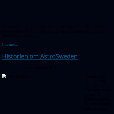
Cassiopeiabloggen. I juni passerades nämligen det första tusentalet
blogginlägg. Ulf R hyllades med en "trestegsraket" som han nog
inte hade väntat sig...
Läs mer...
Historien om AstroSweden
Publicerad 29 augusti 2014
Höstens första
möte hölls på
Tycho Brahe-
observatoriet och
ägnades åt
amatörastronomi.
Christer Kjellner,
AstroSwedens