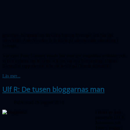
grundare, berättade om filosofin bakom företaget och hur det
utvecklats. AstroSweden är är störst på astronomisk utrustning i
Sverige.
Vår egen Peter Larsson visade hur man gör magnifika solbilder och
vi fick nyheter om Rosetta och om vår nya boksamling. Håkan
Barregård rapporterade från sitt besök på Ölands stjärnträff.
Läs mer...
Ulf R: De tusen bloggarnas man
Publicerad 26 augusti 2014
I slutet av juni
passerade Ulf R
Johansson sitt
1000:e inlägg i