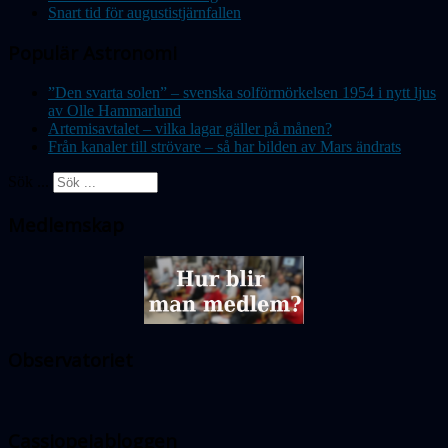
Snart tid för augustistjärnfallen
Populär Astronomi
”Den svarta solen” – svenska solförmörkelsen 1954 i nytt ljus
av Olle Hammarlund
Artemisavtalet – vilka lagar gäller på månen?
Från kanaler till strövare – så har bilden av Mars ändrats
Sök ...
Medlemskap
Observatoriet
Cassiopeiabloggen