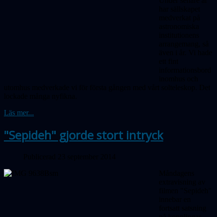
Under senare år
har sällskapet
medverkat på
astronomiska
institutionens
arrangemang, så
även i år. Vi hade
ett fint
informationsbord
inomhus och
utomhus medverkade vi för första gången med vårt solteleskop. Det
lockade många nyfikna.
Läs mer...
"Sepideh" gjorde stort intryck
Publicerad 23 september 2014
Måndagens
extravisning av
filmen "Sepideh"
innebar en
fortsatt satsning
på kopplingar