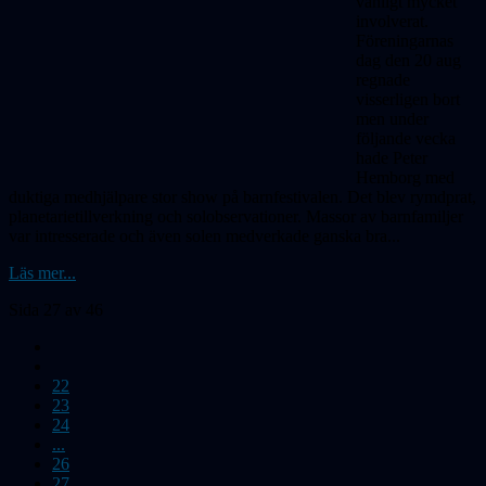
vanligt mycket
involverat.
Föreningarnas
dag den 20 aug
regnade
visserligen bort
men under
följande vecka
hade Peter
Hemborg med
duktiga medhjälpare stor show på barnfestivalen. Det blev rymdprat,
planetarietillverkning och solobservationer. Massor av barnfamiljer
var intresserade och även solen medverkade ganska bra...
Läs mer...
Sida 27 av 46
22
23
24
...
26
27