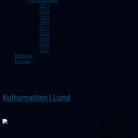
Tychopristagare
2013
2014
2015
2016
2017
2018
2019
2020
2021
Bibliotek
Kontakt
Kulturnatten i Lund
Publicerad 25 september 2014
Kulturnatten i
Lund firade i år
30 års jubileum.