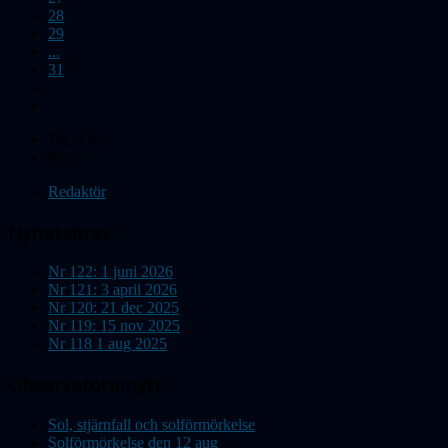
28
29
...
31
Du är här:
Start
Redaktör
Nyhetsbrev
Nr 122: 1 juni 2026
Nr 121: 3 april 2026
Nr 120: 21 dec 2025
Nr 119: 15 nov 2025
Nr 118 1 aug 2025
Observatorienytt
Sol, stjärnfall och solförmörkelse
Solförmörkelse den 12 aug