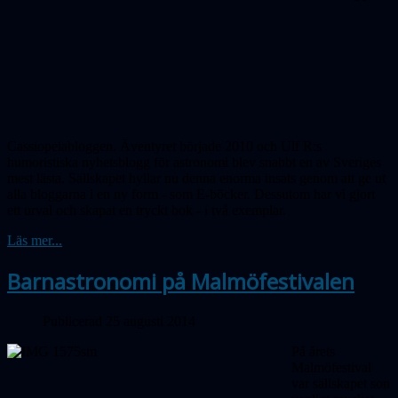
Cassiopeiabloggen. Äventyret började 2010 och Ulf R:s
humoristiska nyhetsblogg för astronomi blev snabbt en av Sveriges
mest lästa. Sällskapet hyllar nu denna enorma insats genom att ge ut
alla bloggarna i en ny form - som E-böcker. Dessutom har vi gjort
ett urval och skapat en tryckt bok - i två exemplar.
Läs mer...
Barnastronomi på Malmöfestivalen
Publicerad 25 augusti 2014
På årets
Malmöfestival
var sällskapet son