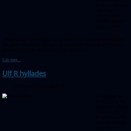
mellan astronomi
och kultur.
Filmen, som
handlar om den
unga iranska
amatörastronomen Sepideh, är gjord av Berit Madsen som gästade
oss under visningen. Hon gav en spännade bakgrund till filmens
tillkomst och fick många frågor från publiken.
Läs mer...
Ulf R hyllades
Publicerad 29 augusti 2014
På torsdagens
ASTB-möte tog
sällskapet tillfället
i akt att hylla Ulf
R Johansson för
hans enastående
insats för