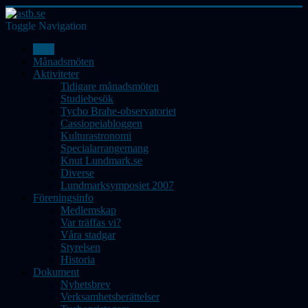
Toggle Navigation
Hem
Månadsmöten
Aktiviteter
Tidigare månadsmöten
Studiebesök
Tycho Brahe-observatoriet
Cassiopeiabloggen
Kulturastronomi
Specialarrangemang
Knut Lundmark.se
Diverse
Lundmarksymposiet 2007
Föreningsinfo
Medlemskap
Var träffas vi?
Våra stadgar
Styrelsen
Historia
Dokument
Nyhetsbrev
Verksamhetsberättelser