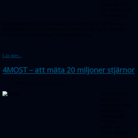
Småland. Men
vårt första stopp
var Jämshögs
hembygdsmuseum där vi hälsades välkomna av Irmeli Romo,
ordförande i Harry Martinson-sällskapet och vår guide Kenneth
Göransson från Jämshögs Hembygdsförening.
Läs mer...
4MOST – att mäta 20 miljoner stjärnor
Publicerad 16 april 2025
4MOST är ett
avancerat
instrument som
kommer att
monteras på
VISTA-
teleskopet i
Chile. Målet är