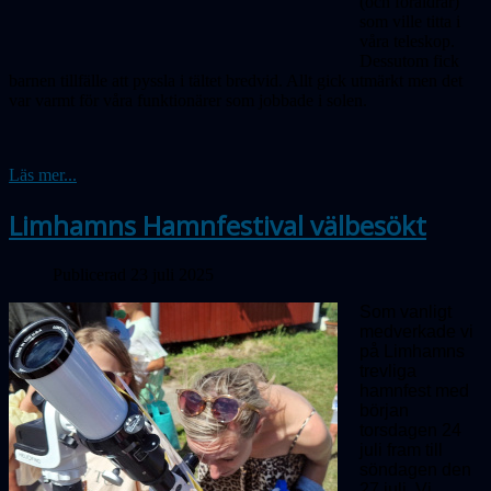
(och föräldrar)
som ville titta i
våra teleskop.
Dessutom fick
barnen tillfälle att pyssla i tältet bredvid. Allt gick utmärkt men det
var varmt för våra funktionärer som jobbade i solen.
Läs mer...
Limhamns Hamnfestival välbesökt
Publicerad 23 juli 2025
Som vanligt
medverkade vi
på Limhamns
trevliga
hamnfest med
början
torsdagen 24
juli fram till
söndagen den
27 juli. Vi