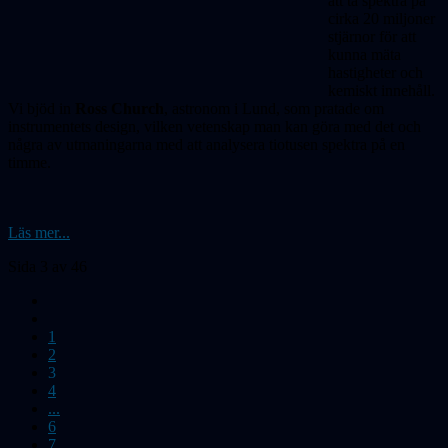
att
ta spektra på
cirka 20 miljoner
stjärnor
för att
kunna mäta
hastig­heter och
kemiskt innehåll.
Vi bjöd in
Ross Church
, astronom i Lund, som pratade om
instrumentets design, vilken vetenskap man kan göra med det och
några av utmaning­arna med att analysera tiotusen spektra på en
timme.
Läs mer...
Sida 3 av 46
1
2
3
4
...
6
7