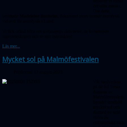
behöver vi förstå
det allra minsta.
Om detta
berättade
Madeleine Burheim
, doktorand inom atomär astrofysik
vid avd för astrofysik i Lund.
Vi fick också höra om sommarens aktiviteter,
de kommande
superteleskopen och
se nya astrobilder!
Läs mer...
Mycket sol på Malmöfestivalen
Publicerad 12 augusti 2025
Vår medverkan
på de två första
dagarna av
Malmöfestivalens
barndel innehöll
mycket sol och
därmed en strid
ström av
entusiastiska barn