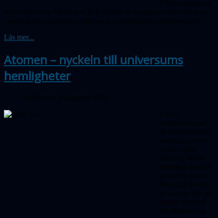
Vädret kunde ha
varit bättre men för de som fick tillfälle att se genom våra teleskop
visade solen upp både solfläckar och spektakulära protuberanser.
Läs mer...
Atomen – nyckeln till universums
hemligheter
Publicerad 26 augusti 2025
Ljus är
universums sätt
att kommunicera
med oss. Ljuset
vi ser i våra
teleskop färdas
ofantliga avstånd
genom kosmos
för att nå oss här
på jorden. För att
kunna utforska
det allra största