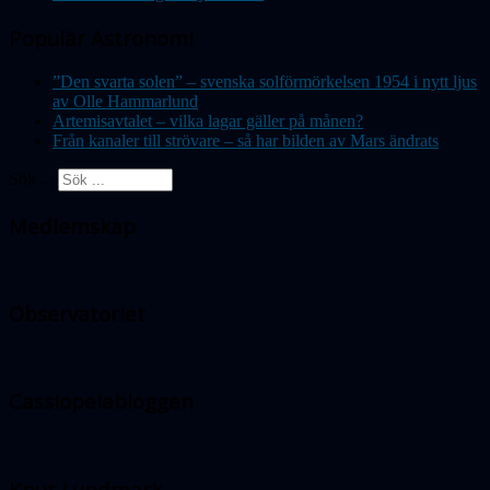
Populär Astronomi
”Den svarta solen” – svenska solförmörkelsen 1954 i nytt ljus
av Olle Hammarlund
Artemisavtalet – vilka lagar gäller på månen?
Från kanaler till strövare – så har bilden av Mars ändrats
Sök ...
Medlemskap
Observatoriet
Cassiopeiabloggen
Knut Lundmark