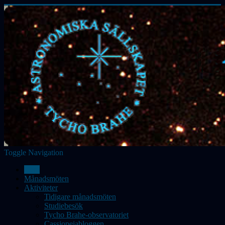
Toggle Navigation
Hem
Månadsmöten
Aktiviteter
Tidigare månadsmöten
Studiebesök
Tycho Brahe-observatoriet
Cassiopeiabloggen