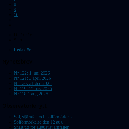
8
9
10
Du är här:
Start
Redaktör
Nyhetsbrev
Nr 122: 1 juni 2026
Nr 121: 3 april 2026
Nr 120: 21 dec 2025
Nr 119: 15 nov 2025
Nr 118 1 aug 2025
Observatorienytt
Sol, stjärnfall och solförmörkelse
Solförmörkelse den 12 aug
Snart tid för augustistjärnfallen