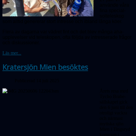
använde våra
fina special­
solteleskop
som alltid genererar stort intresse och ibland långa köer.
Flera av dagarna var vädret fint och det blev många aha-
upplevelser vid teleskopen, ofta följda av intresserade frågor
och diskussioner.
Läs mer...
Kratersjön Mien besöktes
Publicerad 14 juli 2025
Årets resa med
Tycho Brahe-
sällskapet gick
den 6 juni till den
otroligt vackra
och närmast
mytiska sjön
Mien i Tingsryd
kommun i