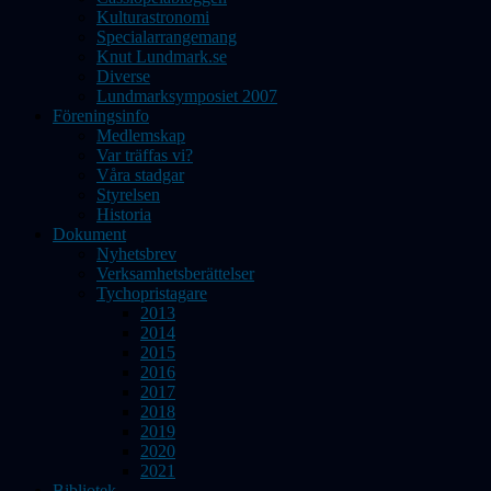
Kulturastronomi
Specialarrangemang
Knut Lundmark.se
Diverse
Lundmarksymposiet 2007
Föreningsinfo
Medlemskap
Var träffas vi?
Våra stadgar
Styrelsen
Historia
Dokument
Nyhetsbrev
Verksamhetsberättelser
Tychopristagare
2013
2014
2015
2016
2017
2018
2019
2020
2021
Bibliotek