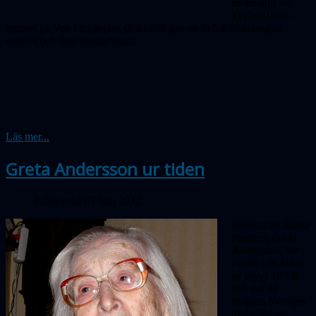
mötte upp vid
Tycho Brahe-
muséet på Ven i tidstypisk dräkt och gav en livfull guidning på
muséet och dess omgivningar.
Läs mer...
Greta Andersson ur tiden
Publicerad 07 Maj 2012
Sällskapets äldsta
medlem, Greta
Andersson, har
avlidit i en ålder
av drygt 109 år
och var då
troligen Sveriges
tredje äldsta