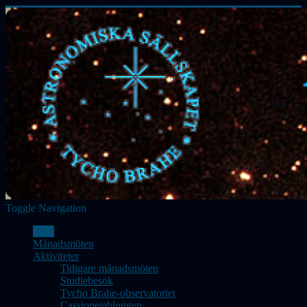
Toggle Navigation
Hem
Månadsmöten
Aktiviteter
Tidigare månadsmöten
Studiebesök
Tycho Brahe-observatoriet
Cassiopeiabloggen