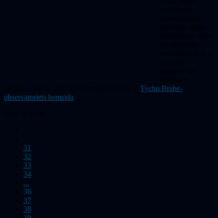
första konst-
utställning
genomfördes
lyckligen under
påskhelgen. Efter
en välbesökt
vernissage fick vi
ett antal
intresserade
besökare
dagligen. Mera utförlig information finns på
Tycho Brahe-
observatoriets hemsida
.
Sida 36 av 46
31
32
33
34
...
36
37
38
39