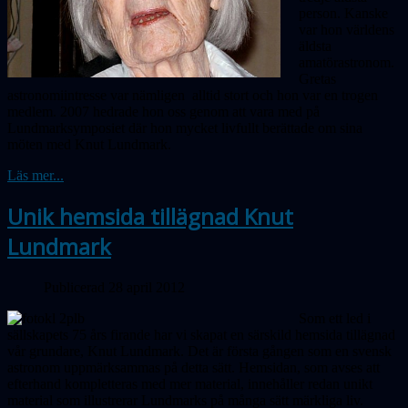
person. Kanske
var hon världens
äldsta
amatörastronom.
Gretas
astronomiintresse var nämligen alltid stort och hon var en trogen
medlem. 2007 hedrade hon oss genom att vara med på
Lundmarksymposiet där hon mycket livfullt berättade om sina
möten med Knut Lundmark.
Läs mer...
Unik hemsida tillägnad Knut
Lundmark
Publicerad 28 april 2012
Som ett led i
sällskapets 75 års firande har vi skapat en särskild hemsida tillägnad
vår grundare, Knut Lundmark. Det är första gången som en svensk
astronom uppmärksammas på detta sätt. Hemsidan, som avses att
efterhand kompletteras med mer material, innehåller redan unikt
material som illustrerar Lundmarks på många sätt märkliga liv.