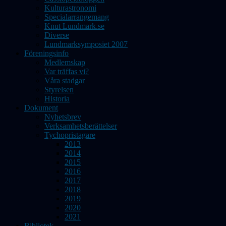
Kulturastronomi
Specialarrangemang
Knut Lundmark.se
Diverse
Lundmarksymposiet 2007
Föreningsinfo
Medlemskap
Var träffas vi?
Våra stadgar
Styrelsen
Historia
Dokument
Nyhetsbrev
Verksamhetsberättelser
Tychopristagare
2013
2014
2015
2016
2017
2018
2019
2020
2021
Bibliotek