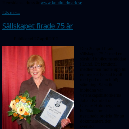
Hemsidans adress är
www.knutlundmark.se
.
Läs mer...
Sällskapet firade 75 år
Publicerad 27 april 2012
Den 26 april firade
sällskapet 75 år med en
särskild jubileumsmiddag
i Lund. Ett femtiotal
medlemmar mötte upp till
en mycket lyckad kväll
med god mat och hög
stämning. Särskilt
inbjudna var
vetenskapshistorikerna
Johan Kärnfält och
Gustav Holmberg som
berättade om sitt
nystartade projekt för att
dokumentera den
svenska