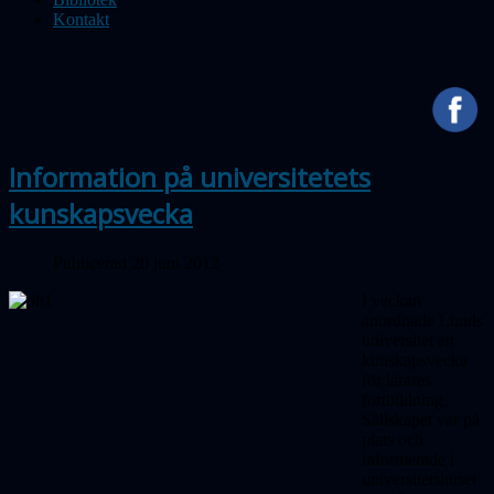
Kontakt
Information på universitetets
kunskapsvecka
Publicerad 20 juni 2012
I veckan
anordnade Lunds
universitet en
kunskapsvecka
för lärares
fortbildning.
Sällskapet var på
plats och
informerade i
universitetshuset