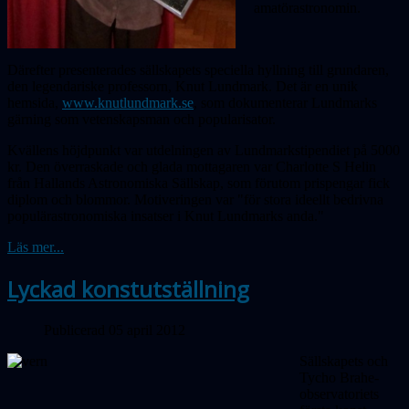
amatörastronomin.
Därefter presenterades sällskapets speciella hyllning till grundaren,
den legendariske professorn, Knut Lundmark. Det är en unik
hemsida,
www.knutlundmark.se
, som dokumenterar Lundmarks
gärning som vetenskapsman och popularisator.
Kvällens höjdpunkt var utdelningen av Lundmarkstipendiet på 5000
kr. Den överraskade och glada mottagaren var Charlotte S Helin
från Hallands Astronomiska Sällskap, som förutom prispengar fick
diplom och blommor. Motiveringen var "för stora ideellt bedrivna
populärastronomiska insatser i Knut Lundmarks anda."
Läs mer...
Lyckad konstutställning
Publicerad 05 april 2012
Sällskapets och
Tycho Brahe-
observatoriets