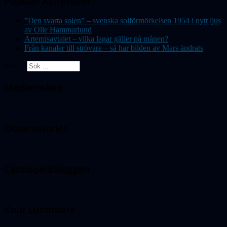
Populär Astronomi
”Den svarta solen” – svenska solförmörkelsen 1954 i nytt ljus
av Olle Hammarlund
Artemisavtalet – vilka lagar gäller på månen?
Från kanaler till strövare – så har bilden av Mars ändrats
Sök ...
Medlemskap
Observatoriet
Cassiopeiabloggen
Knut Lundmark