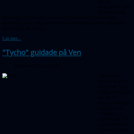
om vår
verksamhet. Peter
Hemborg hade
dukat upp ett bord med diverse informationsbroschyrer som
berättade om de olika aktiviteter som observatoriet och sällskapet
kan erbjuda skolorna.
Läs mer...
"Tycho" guidade på Ven
Publicerad 10 juni 2012
Sällskapets
vårutflykt gick i
år till Ven. Som
vanligt var vädret
bra när ett
trettiotal deltagare
samlades vid
Venbåten i
Landskrona. Vår
vice ordförande,
Anders Nyholm,