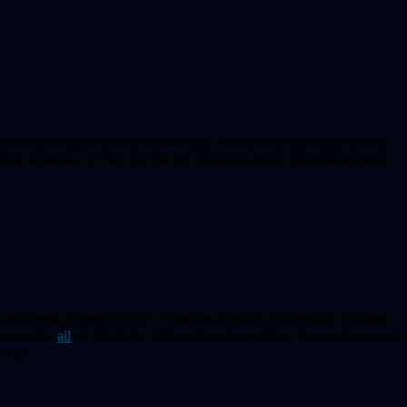
 om den unika stjärnan Eta Carinae. Det är en instabil jättestjärna,
känd nebulosa. Vi fick en resa om och kring ett av universums mest
ets medlemsavgif
ter
för 2017. Styrelsen föreslog oförändrade avgifter
et betyder
all
tså 350 kr för fullt medlemskap, 150 kr för ungdomar och
mskap.