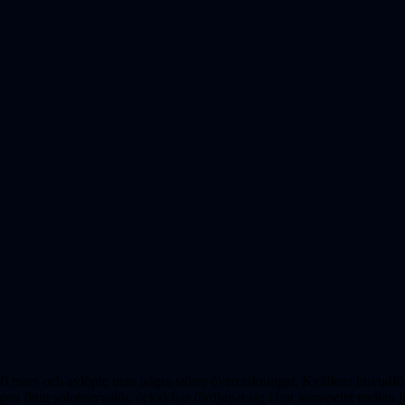
0 mars och avlöpte utan några större överraskningar. Kvällens huvudf
igen flitig solobservatör, också har fördjupat sig i hur samspelet mella