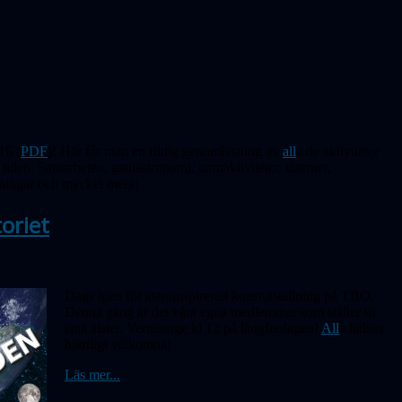
16 (
PDF
)! Här får man en riktig genomlysning av
all
a de aktiviteter
tiden. Samarbeten, gatuastronomi, barnaktiviteter, internet,
ningar och mycket mera!
oriet
Dags igen för astroinspirerad konstutställning på TBO.
Denna gång är det våra
egna
medlemmar som ställer ut
sina alster. Vernissage kl 12 på långfredagen!
All
a hälsas
hjärtligt välkomna!
Läs mer...