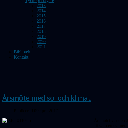
Tychopristagare
2013
2014
2015
2016
2017
2018
2019
2020
2021
Bibliotek
Kontakt
Årsmöte med sol och klimat
Publicerad 09 april 2017
Årsmötet var den 3
att vara en synnerl