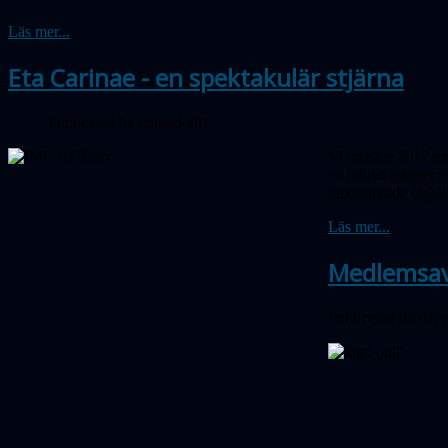
Läs mer...
Eta Carinae - en spektakulär stjärna
Publicerad 04 januari 2017
Vi inledde 2017 m
en miljon gånger m
fascinerande obje
Läs mer...
Medlemsav
Publicerad 08 dec