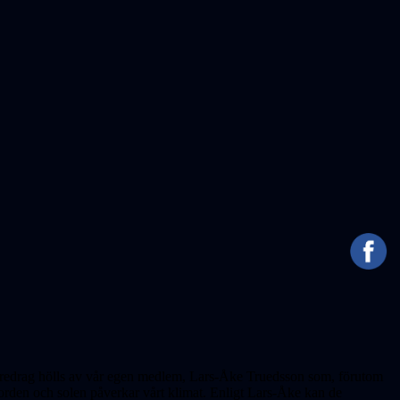
öredrag hölls av vår egen medlem, Lars-Åke Truedsson som, förutom
n jorden och solen påverkar vårt klimat. Enligt Lars-Åke kan de