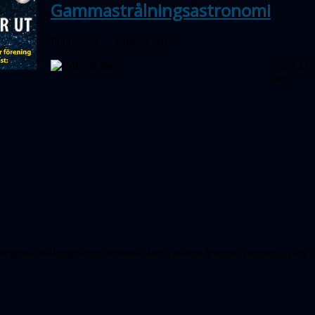
Gammastrålningsastronomi
Publicerad 12 februari 2017
Den 23
feb
rgirika strålningsform berättade astrofysikern Yvonne Becherini från