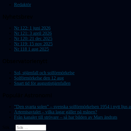
Redaktör
Nyhetsbrev
Nr 122: 1 juni 2026
Nr 121: 3 april 2026
Nr 120: 21 dec 2025
Nr 119: 15 nov 2025
Nr 118 1 aug 2025
Observatorienytt
Sol, stjärnfall och solförmörkelse
Solförmörkelse den 12 aug
Snart tid för augustistjärnfallen
Populär Astronomi
”Den svarta solen” – svenska solförmörkelsen 1954 i nytt lju
Artemisavtalet – vilka lagar gäller på månen?
Från kanaler till strövare – så har bilden av Mars ändrats
Sök ...