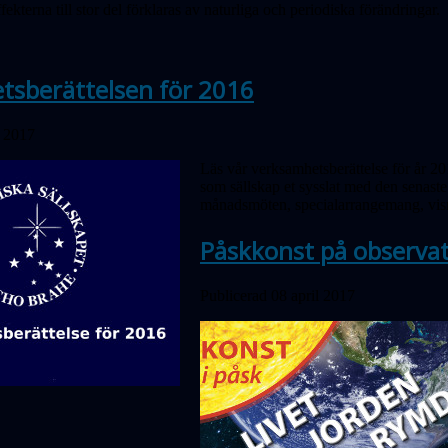
ekterna till stor del förklaras av naturliga och periodiska förändringar.
tsberättelsen för 2016
l 2017
Läs
vår verksamhetsberättelse för år 20
som sälls
kap
et sysslat med den senaste 
månadsmöten, specialarrangemang, vis
Påskkonst på observat
Publicerad 08 april 2017