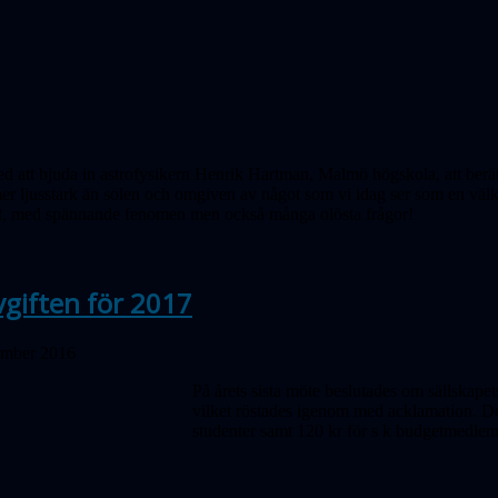
ed att
bjuda
in astrofysikern Henrik Hartman, Malmö högskola, att berätta
er ljusstark än solen och omgiven av något som vi idag ser som en väl
kt, med spännande fenomen men också många olösta frågor!
giften för 2017
ember 2016
På årets sista möte beslutades om sällskap
vilket röstades igenom med acklamation. D
studenter samt 120 kr för s k budgetmedle