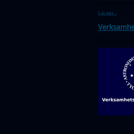
nuvarande klimateff
Läs mer...
Verksamhe
Publicerad 08 apri