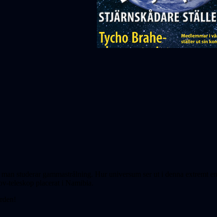
man studerar gammastrålning. Hur universum ser ut i denna extremt ene
kov-teleskop placerat i Namibia.
orden!