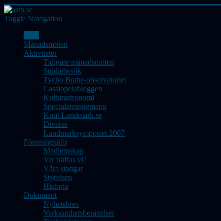
Toggle Navigation
Hem
Månadsmöten
Aktiviteter
Tidigare månadsmöten
Studiebesök
Tycho Brahe-observatoriet
Cassiopeiabloggen
Kulturastronomi
Specialarrangemang
Knut Lundmark.se
Diverse
Lundmarksymposiet 2007
Föreningsinfo
Medlemskap
Var träffas vi?
Våra stadgar
Styrelsen
Historia
Dokument
Nyhetsbrev
Verksamhetsberättelser