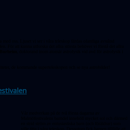
 med oss. Ljuset vi ser i våra teleskop färdas ofantliga avstånd
n. För att kunna utforska det allra största behöver vi förstå det allra
 Burheim
, doktorand inom atomär astrofysik vid avd för astrofysik i
teter,
de kommande superteleskopen och
se nya astrobilder!
stivalen
Vår medverkan på de två första dagarna av
Malmöfestivalens barndel innehöll mycket sol och därmed
en strid ström av entusiastiska barn (och föräldrar) som
ville titta i våra teleskop. Dessutom fick barnen tillfälle att