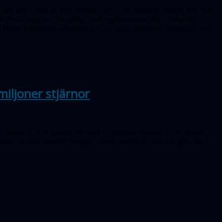
ick den 6 juni till den otroligt vackra och närmast mytiska sjön Mien
t första stopp var Jämshögs hembygdsmuseum där vi hälsades
 Harry Martinson-sällskapet och vår guide Kenneth Göransson från
iljoner stjärnor
. Målet är att
ta spektra på cirka 20 miljoner stjärnor
för att kunna
atade om instrumentets design, vilken vetenskap man kan göra med