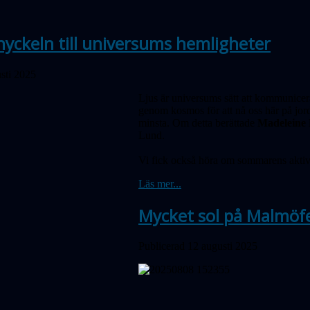
yckeln till universums hemligheter
sti 2025
Ljus är universums sätt att kommunicera
genom kosmos för att nå oss här på jorde
minsta. Om detta berättade
Madeleine
Lund.
Vi fick också höra om sommarens aktivi
Läs mer...
Mycket sol på Malmöfe
Publicerad 12 augusti 2025