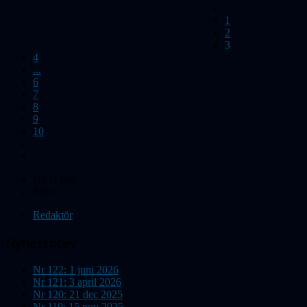
1
2
3
4
...
6
7
8
9
10
Du är här:
Start
Redaktör
Nyhetsbrev
Nr 122: 1 juni 2026
Nr 121: 3 april 2026
Nr 120: 21 dec 2025
Nr 119: 15 nov 2025