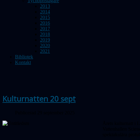
Tychopristagare
2013
2014
2015
2016
2017
2018
2019
2020
2021
Bibliotek
Kontakt
Kulturnatten 20 sept
Publicerad 29 september 2025
Årets kulturnatt i
Vattenhallen Scienc
spektakulära protu