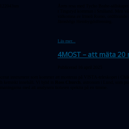
Årets resa med Tycho Brahe-sällskapet g
i Tingsryd kommun i Småland. Men vår
välkomna av Irmeli Romo, ordförande i
Jämshögs Hembygdsförening.
Läs mer...
4MOST – att mäta 20 m
Publicerad 16 april 2025
erat instrument som kommer att monteras på VISTA-teleskopet i Chile
ch kemiskt innehåll. Vi bjöd in
Ross Church
, astronom i Lund, som pr
tmaning­arna med att analysera tiotusen spektra på en timme.