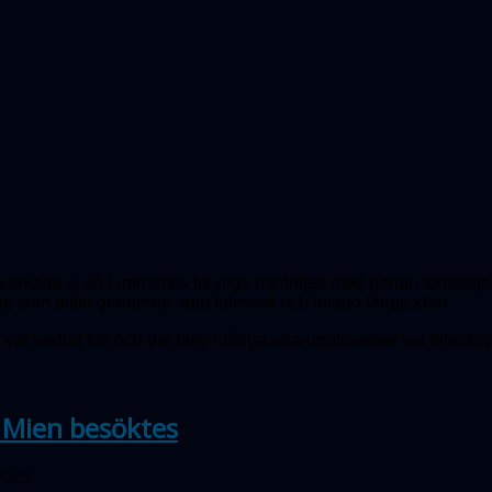
erkade vi på Limhamns trevliga hamnfest med början torsdagen 24
op som alltid genererar stort intresse och ibland långa köer.
 var vädret fint och det blev många aha-upplevelser vid teleskop
 Mien besöktes
 2025