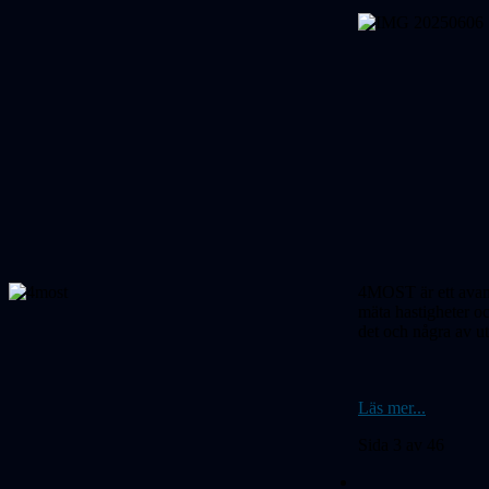
4MOST är ett avanc
mäta hastig­heter o
det och några av u
Läs mer...
Sida 3 av 46