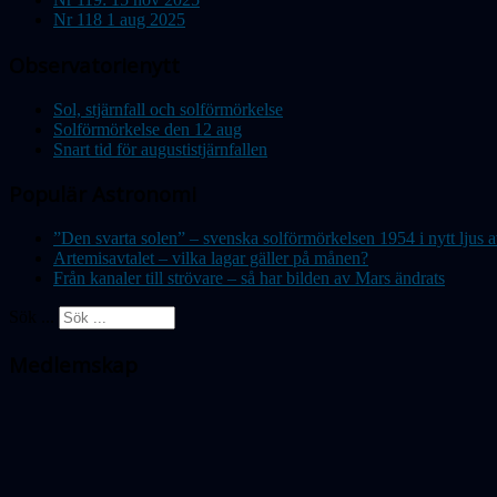
Nr 118 1 aug 2025
Observatorienytt
Sol, stjärnfall och solförmörkelse
Solförmörkelse den 12 aug
Snart tid för augustistjärnfallen
Populär Astronomi
”Den svarta solen” – svenska solförmörkelsen 1954 i nytt lju
Artemisavtalet – vilka lagar gäller på månen?
Från kanaler till strövare – så har bilden av Mars ändrats
Sök ...
Medlemskap