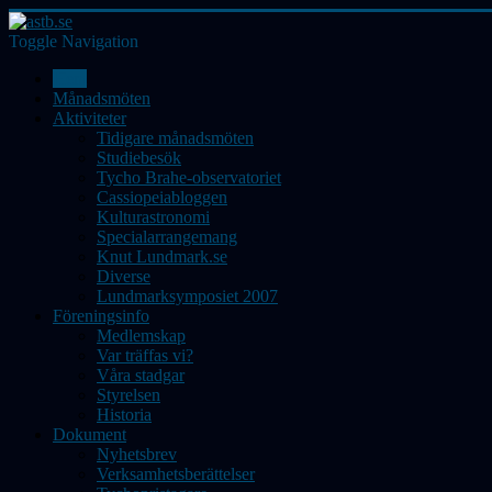
Toggle Navigation
Hem
Månadsmöten
Aktiviteter
Tidigare månadsmöten
Studiebesök
Tycho Brahe-observatoriet
Cassiopeiabloggen
Kulturastronomi
Specialarrangemang
Knut Lundmark.se
Diverse
Lundmarksymposiet 2007
Föreningsinfo
Medlemskap
Var träffas vi?
Våra stadgar
Styrelsen
Historia
Dokument
Nyhetsbrev
Verksamhetsberättelser