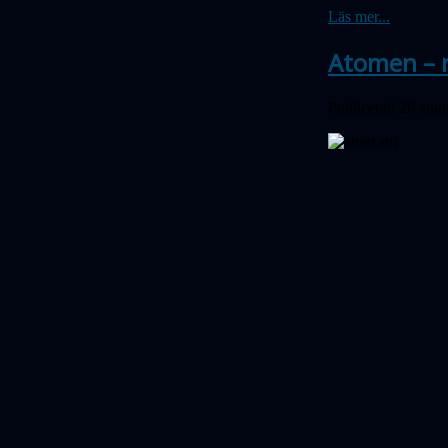
Läs mer...
Atomen – n
Publicerad 26 augu