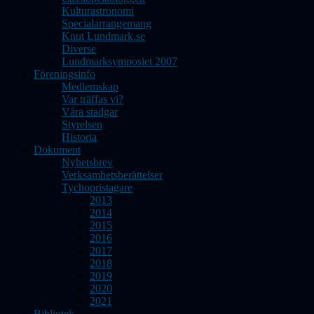
Kulturastronomi
Specialarrangemang
Knut Lundmark.se
Diverse
Lundmarksymposiet 2007
Föreningsinfo
Medlemskap
Var träffas vi?
Våra stadgar
Styrelsen
Historia
Dokument
Nyhetsbrev
Verksamhetsberättelser
Tychopristagare
2013
2014
2015
2016
2017
2018
2019
2020
2021
Bibliotek