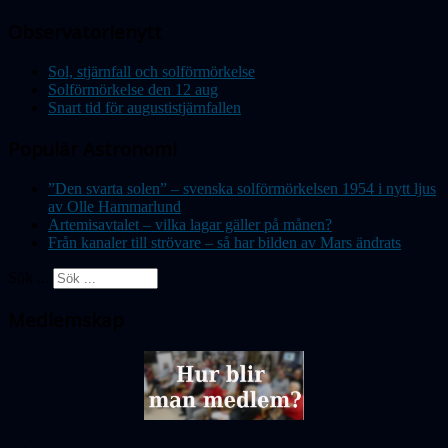
Observatorienytt
Sol, stjärnfall och solförmörkelse
Solförmörkelse den 12 aug
Snart tid för augustistjärnfallen
Populär Astronomi
”Den svarta solen” – svenska solförmörkelsen 1954 i nytt ljus
av Olle Hammarlund
Artemisavtalet – vilka lagar gäller på månen?
Från kanaler till strövare – så har bilden av Mars ändrats
Sök ...
Medlemskap