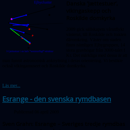
Danska ’jættestuer’,
vikingaskepp och
Roskilde domkyrka
2009 gick sällskapets vårutflykt
västerut, till Roskilde och trakten
däromkring. Väster om staden
finns nämligen Ejbygruppen, 14
stora gravhögar från 3000-talet f
Kr. Det märkliga med dessa är att
man funnit astronomisk anknytning i deras orientering. Vi besökte
också vikingamuseet och Roskilde domkyrka.
Läs mer...
Esrange - den svenska rymdbasen
Publicerad 06 april 2009
Sven Grahn: Esrange – Sveriges tredje rymdbas