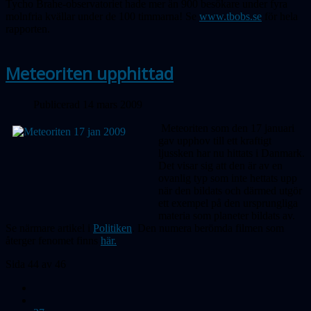
Tycho Brahe-observatoriet hade mer än 900 besökare under fyra
molnfria kvällar under de 100 timmarna! Se
www.tbobs.se
för hela
rapporten.
Meteoriten upphittad
Publicerad 14 mars 2009
Meteoriten som den 17 januari
gav upphov till ett kraftigt
ljussken har nu hittats i Danmark.
Det visar sig att den är av en
ovanlig typ som inte hettats upp
när den bildats och därmed utgör
ett exempel på den ursprungliga
materia som planeter bildats av.
Se närmare artikel i
Politiken
. Den numera berömda filmen som
återger fenomet finns
här.
Sida 44 av 46