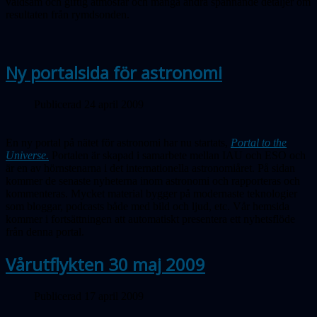
våldsam och giftig atmosfär och många andra spännande detaljer om
resultaten från rymdsonden.
Ny portalsida för astronomi
Publicerad 24 april 2009
En ny portal på nätet för astronomi har nu startats,
Portal to the
Universe.
Portalen är skapad i samarbete mellan IAU och ESO och
är en av hörnstenarna i det internationella astronomiåret. På sidan
kommer de senaste nyheterna inom astronomi och rapporteras och
kommenteras. Mycket material bygger på modernaste teknologier
som bloggar, podcasts både med bild och ljud, etc. Vår hemsida
kommer i fortsättningen att automatiskt presentera ett nyhetsflöde
från denna portal.
Vårutflykten 30 maj 2009
Publicerad 17 april 2009