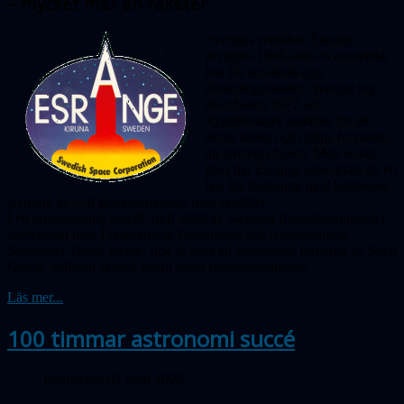
– mycket mer än raketer
Sveriges rymdbas Esrange
invigdes 1966 som en europeisk
bas för att sända upp
forskningsraketer. Sverige tog
över basen 1972 och
Rymdbolaget bildades för att
sköta basen och hjälpa forskarna
att använda basen. Men sedan
dess har Esrange utvecklats till en
bas för forskning med ballonger,
styrning av och kommunikation med satelliter.
I ett arrangemang den28 april 2009 av Skånska Ingenjörsklubben i
samverkan med Flygtekniska Föreningen och Astronomiska
Sällskapet Tycho Brahe, fick vi höra ett spännande föredrag av Sven
Grahn, välkänd svensk profil inom rymdforskningen.
Läs mer...
100 timmar astronomi succé
Publicerad 01 april 2009