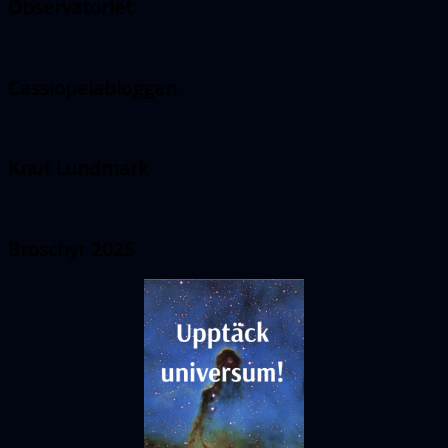
Observatoriet
Cassiopeiabloggen
Knut Lundmark
Broschyr 2025