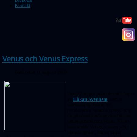
Kontakt
Venus och Venus Express
Publicerad 11 augusti 2009
Den 27 augusti gästades sällskapet
av
Håkan Svedhem
, som är
vetenskaplig ledare för
rymdsonden Venus Express, som
nu gör detaljerade studier från sin
omloppsbana runt Venus. Vi fick
höra varför Venus, som en gång
liknade jorden, har en sådan