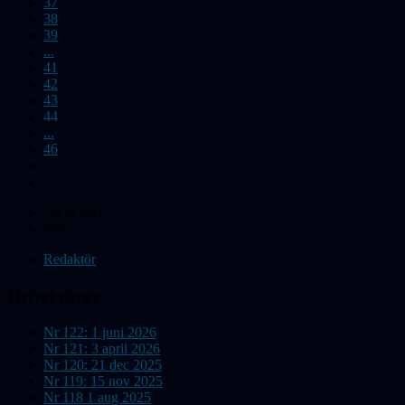
37
38
39
...
41
42
43
44
...
46
Du är här:
Start
Redaktör
Nyhetsbrev
Nr 122: 1 juni 2026
Nr 121: 3 april 2026
Nr 120: 21 dec 2025
Nr 119: 15 nov 2025
Nr 118 1 aug 2025