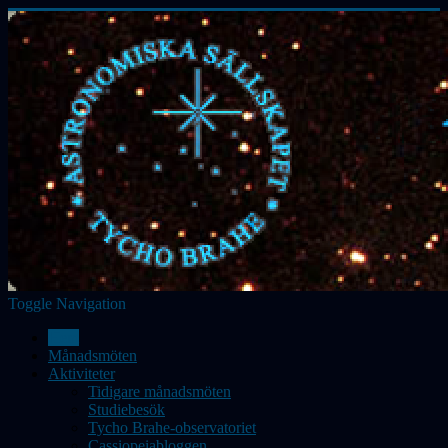
Toggle Navigation
Hem
Månadsmöten
Aktiviteter
Tidigare månadsmöten
Studiebesök
Tycho Brahe-observatoriet
Cassiopeiabloggen