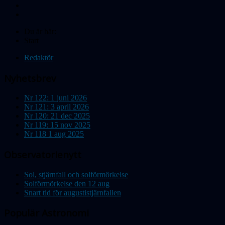
Du är här:
Start
Redaktör
Nyhetsbrev
Nr 122: 1 juni 2026
Nr 121: 3 april 2026
Nr 120: 21 dec 2025
Nr 119: 15 nov 2025
Nr 118 1 aug 2025
Observatorienytt
Sol, stjärnfall och solförmörkelse
Solförmörkelse den 12 aug
Snart tid för augustistjärnfallen
Populär Astronomi