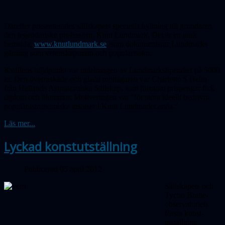
Därefter presenterades sällskapets speciella hyllning till grundaren,
den legendariske professorn, Knut Lundmark. Det är en unik
hemsida,
www.knutlundmark.se
, som dokumenterar Lundmarks
gärning som vetenskapsman och popularisator.
Kvällens höjdpunkt var utdelningen av Lundmarkstipendiet på 5000
kr. Den överraskade och glada mottagaren var Charlotte S Helin
från Hallands Astronomiska Sällskap, som förutom prispengar fick
diplom och blommor. Motiveringen var "för stora ideellt bedrivna
populärastronomiska insatser i Knut Lundmarks anda."
Läs mer...
Lyckad konstutställning
Publicerad 05 april 2012
Sällskapets och
Tycho Brahe-
observatoriets
första konst-
utställning