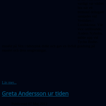
vanligt var vädret
bra när ett
trettiotal deltagare
samlades vid
Venbåten i
Landskrona. Vår
vice ordförande,
Anders Nyholm,
mötte upp vid
Tycho Brahe-
muséet på Ven i tidstypisk dräkt och gav en livfull guidning på
muséet och dess omgivningar.
Läs mer...
Greta Andersson ur tiden
Publicerad 07 Maj 2012