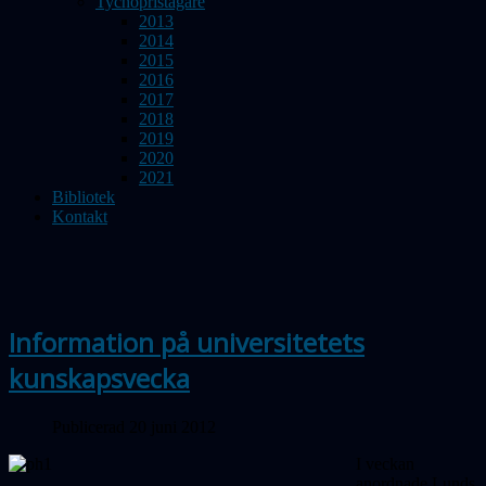
Tychopristagare
2013
2014
2015
2016
2017
2018
2019
2020
2021
Bibliotek
Kontakt
Information på universitetets
kunskapsvecka
Publicerad 20 juni 2012
I veckan
anordnade Lunds