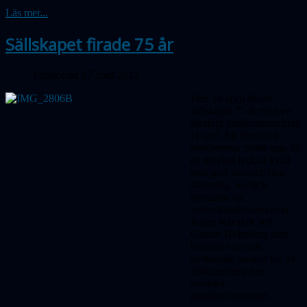
Läs mer...
Sällskapet firade 75 år
Publicerad 27 april 2012
Den 26 april firade
sällskapet 75 år med en
särskild jubileumsmiddag
i Lund. Ett femtiotal
medlemmar mötte upp till
en mycket lyckad kväll
med god mat och hög
stämning. Särskilt
inbjudna var
vetenskapshistorikerna
Johan Kärnfält och
Gustav Holmberg som
berättade om sitt
nystartade projekt för att
dokumentera den
svenska
amatörastronomin.