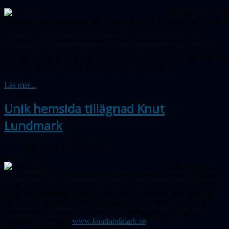
Sällskapets äldsta
medlem, Greta Andersson, har avlidit i en ålder av drygt 109 år och
var då troligen Sveriges tredje äldsta person. Kanske var hon
världens äldsta amatörastronom. Gretas astronomiintresse var
nämligen alltid stort och hon var en trogen medlem. 2007 hedrade
hon oss genom att vara med på Lundmarksymposiet där hon mycket
livfullt berättade om sina möten med Knut Lundmark.
Läs mer...
Unik hemsida tillägnad Knut
Lundmark
Publicerad 28 april 2012
Som ett led i
sällskapets 75 års firande har vi skapat en särskild hemsida tillägnad
vår grundare, Knut Lundmark. Det är första gången som en svensk
astronom uppmärksammas på detta sätt. Hemsidan, som avses att
efterhand kompletteras med mer material, innehåller redan unikt
material som illustrerar Lundmarks på många sätt märkliga liv.
Hemsidans adress är
www.knutlundmark.se
.