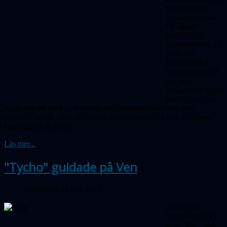
universitet en
kunskapsvecka
för lärares
fortbildning.
Sällskapet var på
plats och
informerade i
universitetshuset
om vår
verksamhet. Peter
Hemborg hade
dukat upp ett bord med diverse informationsbroschyrer som
berättade om de olika aktiviteter som observatoriet och sällskapet
kan erbjuda skolorna.
Läs mer...
"Tycho" guidade på Ven
Publicerad 10 juni 2012
Sällskapets
vårutflykt gick i
år till Ven. Som