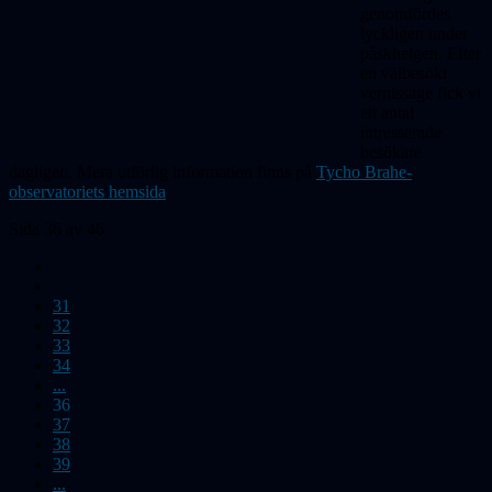
genomfördes
lyckligen under
påskhelgen. Efter
en välbesökt
vernissage fick vi
ett antal
intresserade
besökare
dagligen. Mera utförlig information finns på
Tycho Brahe-
observatoriets hemsida
.
Sida 36 av 46
31
32
33
34
...
36
37
38
39
...