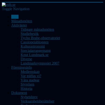
Toggle Navigation
Hem
Månadsmöten
Aktiviteter
Tidigare månadsmöten
Studiebesök
Tycho Brahe-observatoriet
Cassiopeiabloggen
Kulturastronomi
Specialarrangemang
Knut Lundmark.se
Diverse
Lundmarksymposiet 2007
Föreningsinfo
Medlemskap
Var träffas vi?
Våra stadgar
Styrelsen
Historia
Dokument
Nyhetsbrev
Verksamhetsberättelser