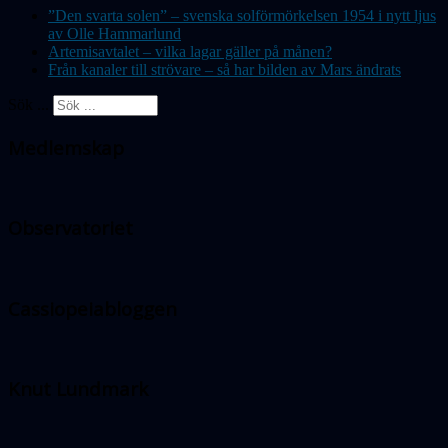
”Den svarta solen” – svenska solförmörkelsen 1954 i nytt ljus
av Olle Hammarlund
Artemisavtalet – vilka lagar gäller på månen?
Från kanaler till strövare – så har bilden av Mars ändrats
Sök ...
Medlemskap
Observatoriet
Cassiopeiabloggen
Knut Lundmark