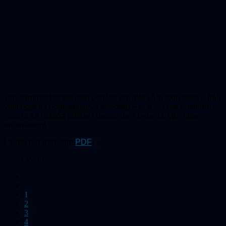
verksamhetsberättelsen och läs om alla våra aktiviteter
–
från
visningar till högkvalitativa föredrag – och allt där emellan!
Notera att många länkar i berättelsen leder till ytterligare
information!
Ladda ner den som
PDF
!
Sida 1 av 46
1
2
3
4