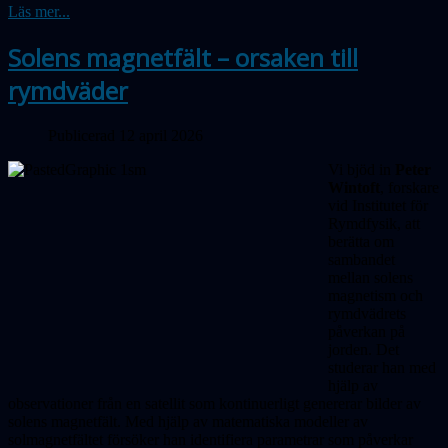
Läs mer...
Solens magnetfält – orsaken till
rymdväder
Publicerad 12 april 2026
Vi bjöd in
Peter
Wintoft
, forskare
vid Institutet för
Rymdfysik, att
berätta om
sambandet
mellan solens
magnetism och
rymdvädrets
påverkan på
jorden. Det
studerar han med
hjälp av
observationer från en satellit som kontinuerligt genererar bilder av
solens magnetfält. Med hjälp av matematiska modeller av
solmagnetfältet försöker han identifiera parametrar som påverkar