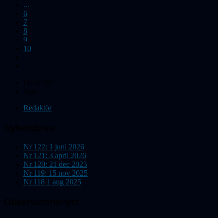
...
6
7
8
9
10
Du är här:
Start
Redaktör
Nyhetsbrev
Nr 122: 1 juni 2026
Nr 121: 3 april 2026
Nr 120: 21 dec 2025
Nr 119: 15 nov 2025
Nr 118 1 aug 2025
Observatorienytt