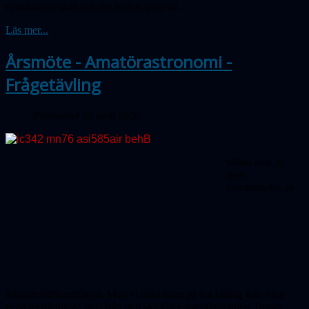
rymdvädret samt hur det ändras över tid.
Läs mer...
Årsmöte - Amatörastronomi -
Frågetävling
Publicerad 02 april 2026
Mötet den 26
mars
dominerades av
årsmötesförhandlingar. Men vi bjöd även på två bidrag från våra
egna medlemmar, dels från den skicklige astrofotografen Tomas