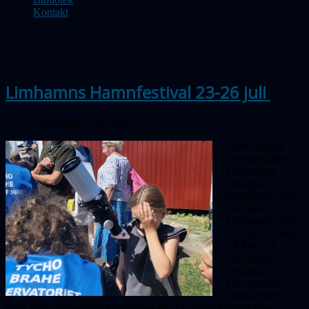
Kontakt
Limhamns Hamnfestival 23-26 juli
Publicerad 21 juli 2026
Som vanligt
medverkade vi i
Limhamns
trevliga
hamnfest som
började
torsdagen den
23 juli och höll
på fram till
söndagen. Vi
använde våra
fina special­
solteleskop
som alltid genererar stort intresse och ibland långa köer.