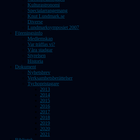
Kulturastronomi
Specialarrangemang
Knut Lundmark.se
Diverse
Lundmarksymposiet 2007
Föreningsinfo
Medlemskap
Var träffas vi?
Våra stadgar
Styrelsen
Historia
Dokument
Nyhetsbrev
Verksamhetsberättelser
Tychopristagare
2013
2014
2015
2016
2017
2018
2019
2020
2021
Bibliotek