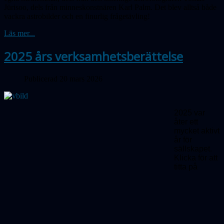
Jürisoo, dels från minneskonstnären Karl Palm. Det blev alltså både
vackra astrobilder och en finurlig frågetävling!
Läs mer...
2025 års verksamhetsberättelse
Publicerad 20 mars 2026
2025 var
åter ett
mycket aktivt
år för
sällskapet.
Klicka för att
titta på