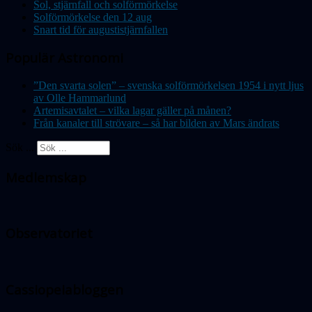
Sol, stjärnfall och solförmörkelse
Solförmörkelse den 12 aug
Snart tid för augustistjärnfallen
Populär Astronomi
”Den svarta solen” – svenska solförmörkelsen 1954 i nytt ljus
av Olle Hammarlund
Artemisavtalet – vilka lagar gäller på månen?
Från kanaler till strövare – så har bilden av Mars ändrats
Sök ...
Medlemskap
Observatoriet
Cassiopeiabloggen