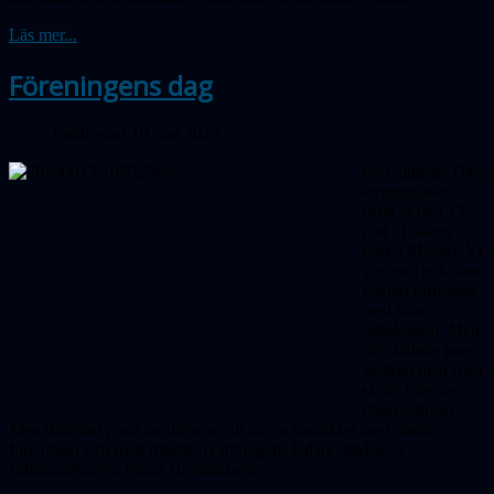
Läs mer...
Föreningens dag
Publicerad 19 juni 2026
Föreningens Dag
arrangerades
detta år den 13
juni i Folkets
Park i Malmö. Vi
var med och som
vanligt utrustade
med våra
solteleskop. Men
det strålade inte
solsken utan regn
så det blev inga
obser­vationer.
Men däremot goda möjligheter att knyta kontakter med andra
föreningar och med fritidsförvaltningens ledare, inklusive
fritidsdirektören Johan Hermansson.