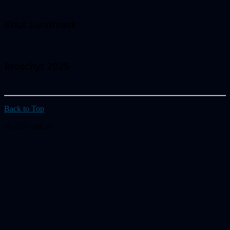
Knut Lundmark
Broschyr 2025
Back to Top
© 2026 astb.se