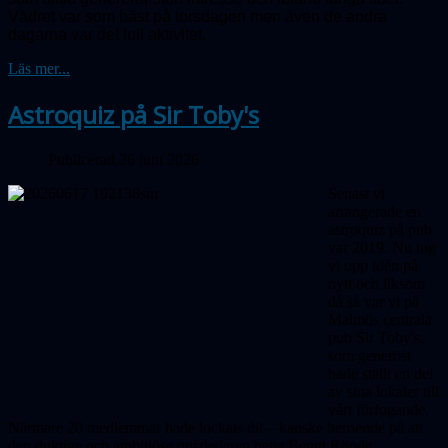
Vädret var som bäst på torsdagen men även de andra
dagarna var det full aktivitet.
Läs mer...
Astroquiz på Sir Toby's
Publicerad 26 juni 2026
Senast vi
arrangerade en
astroquiz på pub
var 2019. Nu tog
vi upp idén på
nytt och liksom
då så var vi på
Malmös centrala
pub Sir Toby's,
som generöst
hade ställt en del
av sina lokaler till
vårt förfogande.
Närmare 20 medlemmar hade lockats dit – kanske beroende på att
den duktige och ambitiöse quizledaren hette Bengt Rönde.