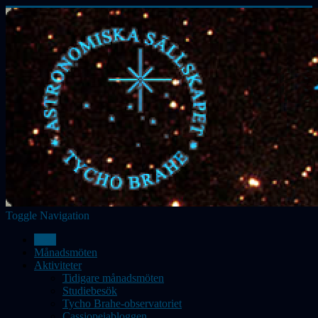
Toggle Navigation
Hem
Månadsmöten
Aktiviteter
Tidigare månadsmöten
Studiebesök
Tycho Brahe-observatoriet
Cassiopeiabloggen