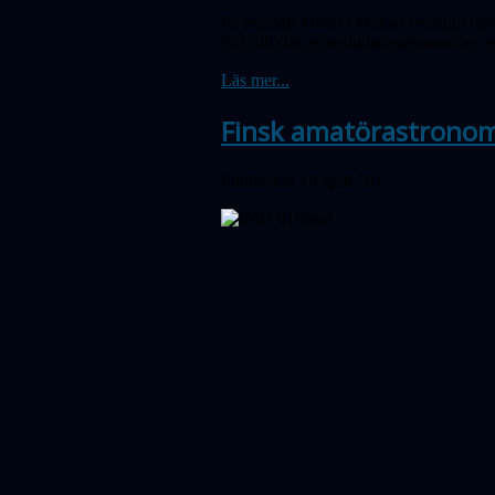
På Scandic Hotel i Malmö centrum blev 
Och till slut en realtidsobservation av 
Läs mer...
Finsk amatörastronomi
Publicerad 18 april 2017