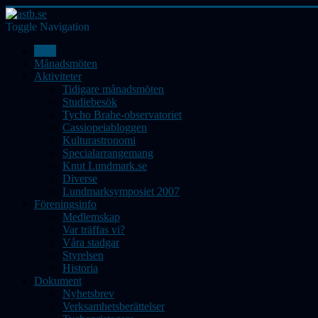
Toggle Navigation
Hem
Månadsmöten
Aktiviteter
Tidigare månadsmöten
Studiebesök
Tycho Brahe-observatoriet
Cassiopeiabloggen
Kulturastronomi
Specialarrangemang
Knut Lundmark.se
Diverse
Lundmarksymposiet 2007
Föreningsinfo
Medlemskap
Var träffas vi?
Våra stadgar
Styrelsen
Historia
Dokument
Nyhetsbrev
Verksamhetsberättelser