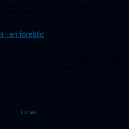
det spännande föredrag och möjlighet till mingel och diskussion.
en passerande asteroid!
 - en förebild
Finsk amatörastronomi har sedan länge varit ett föredöme
för andra länder. Vi hade denna gång från Finland bjudit
in redaktören för Ursas
tidskrift
"Tähdet ja Avaruus",
Marko Pekkola och hans fru Emma Bruus. De berättade
om framgångarna och om det nya övervaknings-systemet
för himmelsfenomen, "Himlavakten".
Läs mer...