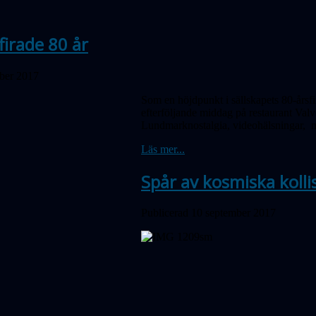
firade 80 år
ober 2017
Som en höjdpunkt i sällskapets 80-årsf
efterföljande middag på restaurant Valve
Lundmarknostalgia, videohälsningar, 
Läs mer...
Spår av kosmiska kolli
Publicerad 10 september 2017