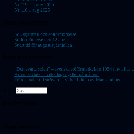
Nr 119: 15 nov 2025
Nr 118 1 aug 2025
Observatorienytt
Sol, stjärnfall och solförmörkelse
Solförmörkelse den 12 aug
Snart tid för augustistjärnfallen
Populär Astronomi
”Den svarta solen” – svenska solförmörkelsen 1954 i nytt lju
Artemisavtalet – vilka lagar gäller på månen?
Från kanaler till strövare – så har bilden av Mars ändrats
Sök ...
Medlemskap
Observatoriet