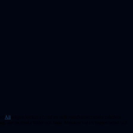
med
All
helgonakyrkan i Lund en unik rymdkonsert under rubriken
ng, astronomiska bilder och fakta. Musiken var en improviserad och