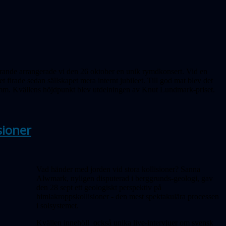
irande arrangerade vi den 26 oktober en unik rymdkonsert. Vid en
t firade sedan sällskapet mera internt jubileet. Till god mat blev det
mm. Kvällens höjdpunkt blev utdelningen av Knut Lundmark-priset.
sioner
Vad händer med jorden vid stora kollisioner? Sanna
Alwmark, nyligen disputerad i berggrunds-geologi, gav
den 28 sept ett geologiskt perspektiv på
himlakroppskollisioner - den mest spektakulära processen
i solsystemet.
Kvällen innehöll också unika live-intervjuer om svensk