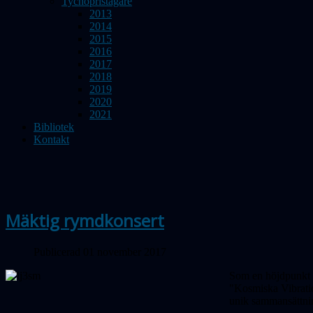
Tychopristagare
2013
2014
2015
2016
2017
2018
2019
2020
2021
Bibliotek
Kontakt
Mäktig rymdkonsert
Publicerad 01 november 2017
Som en höjdpunkt i
"Kosmiska Vibratio
unik sammansättnin