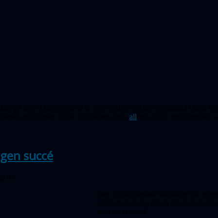
kan på årets Malmöfestival är som vanligt mycket uppskattad bland bar
Fantatisrikedomen flödar och barnen fixar
all
ting själva, med intres
ser
a
agen succé
 2017
Den 30 juni satsade sällskapet på ett 
proklamerad dag för att öka kunskapen
med en asteroid.