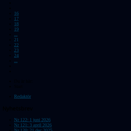
16
17
18
19
...
21
22
23
24
...
Du är här:
Start
Redaktör
Nyhetsbrev
Nr 122: 1 juni 2026
Nr 121: 3 april 2026
Nr 120: 21 dec 2025