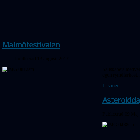
Malmöfestivalen
Publicerad 13 augusti 2017
Sällskapets medver
egen rymdfarkost. 
Läs mer...
Asteroidd
Publicerad 09 Maj