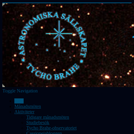
Toggle Navigation
Hem
Månadsmöten
Aktiviteter
Tidigare månadsmöten
Studiebesök
Tycho Brahe-observatoriet
Cassiopeiabloggen