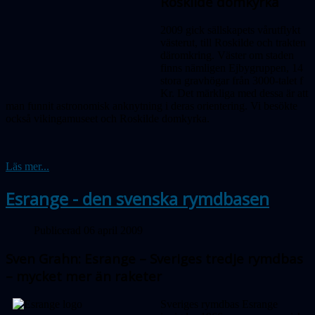
Roskilde domkyrka
2009 gick sällskapets vårutflykt
västerut, till Roskilde och trakten
däromkring. Väster om staden
finns nämligen Ejbygruppen, 14
stora gravhögar från 3000-talet f
Kr. Det märkliga med dessa är att
man funnit astronomisk anknytning i deras orientering. Vi besökte
också vikingamuseet och Roskilde domkyrka.
Läs mer...
Esrange - den svenska rymdbasen
Publicerad 06 april 2009
Sven Grahn: Esrange – Sveriges tredje rymdbas
– mycket mer än raketer
Sveriges rymdbas Esrange