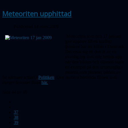
Meteoriten upphittad
Publicerad 14 mars 2009
Meteoriten som den 17 januari
gav upphov till ett kraftigt
ljussken har nu hittats i Danmark.
Det visar sig att den är av en
ovanlig typ som inte hettats upp
när den bildats och därmed utgör
ett exempel på den ursprungliga
materia som planeter bildats av.
Se närmare artikel i
Politiken
. Den numera berömda filmen som
återger fenomet finns
här.
Sida 44 av 46
37
38
39
...