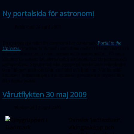
Ny portalsida för astronomi
Publicerad 24 april 2009
En ny portal på nätet för astronomi har nu startats,
Portal to the
Universe.
Portalen är skapad i samarbete mellan IAU och ESO och
är en av hörnstenarna i det internationella astronomiåret. På sidan
kommer de senaste nyheterna inom astronomi och rapporteras och
kommenteras. Mycket material bygger på modernaste teknologier
som bloggar, podcasts både med bild och ljud, etc. Vår hemsida
kommer i fortsättningen att automatiskt presentera ett nyhetsflöde
från denna portal.
Vårutflykten 30 maj 2009
Publicerad 17 april 2009
Danska ’jættestuer’,
vikingaskepp och