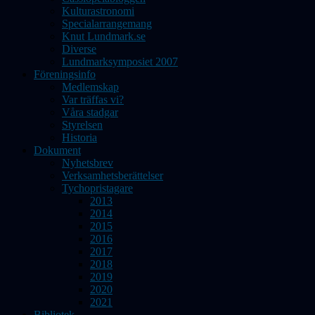
Kulturastronomi
Specialarrangemang
Knut Lundmark.se
Diverse
Lundmarksymposiet 2007
Föreningsinfo
Medlemskap
Var träffas vi?
Våra stadgar
Styrelsen
Historia
Dokument
Nyhetsbrev
Verksamhetsberättelser
Tychopristagare
2013
2014
2015
2016
2017
2018
2019
2020
2021
Bibliotek