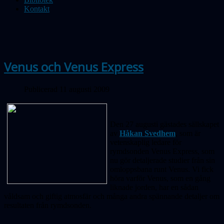
Kontakt
Venus och Venus Express
Publicerad 11 augusti 2009
Den 27 augusti gästades sällskapet
av
Håkan Svedhem
, som är
vetenskaplig ledare för
rymdsonden Venus Express, som
nu gör detaljerade studier från sin
omloppsbana runt Venus. Vi fick
höra varför Venus, som en gång
liknade jorden, har en sådan
våldsam och giftig atmosfär och många andra spännande detaljer om
resultaten från rymdsonden.