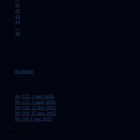
41
42
43
44
...
46
Du är här:
Start
Redaktör
Nyhetsbrev
Nr 122: 1 juni 2026
Nr 121: 3 april 2026
Nr 120: 21 dec 2025
Nr 119: 15 nov 2025
Nr 118 1 aug 2025
Observatorienytt