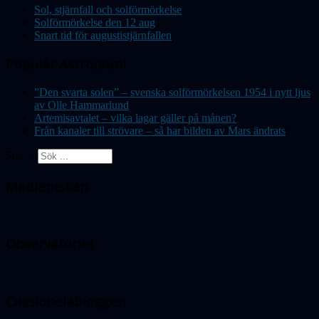
Sol, stjärnfall och solförmörkelse
Solförmörkelse den 12 aug
Snart tid för augustistjärnfallen
Populär Astronomi
”Den svarta solen” – svenska solförmörkelsen 1954 i nytt ljus
av Olle Hammarlund
Artemisavtalet – vilka lagar gäller på månen?
Från kanaler till strövare – så har bilden av Mars ändrats
Sök ...
Medlemskap
Observatoriet
Cassiopeiabloggen