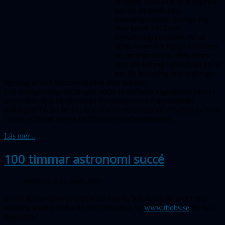
invigdes 1966 som en europeisk
bas för att sända upp
forskningsraketer. Sverige tog
över basen 1972 och
Rymdbolaget bildades för att
sköta basen och hjälpa forskarna
att använda basen. Men sedan
dess har Esrange utvecklats till en
bas för forskning med ballonger,
styrning av och kommunikation med satelliter.
I ett arrangemang den28 april 2009 av Skånska Ingenjörsklubben i
samverkan med Flygtekniska Föreningen och Astronomiska
Sällskapet Tycho Brahe, fick vi höra ett spännande föredrag av Sven
Grahn, välkänd svensk profil inom rymdforskningen.
Läs mer...
100 timmar astronomi succé
Publicerad 01 april 2009
Tycho Brahe-observatoriet hade mer än 900 besökare under fyra
molnfria kvällar under de 100 timmarna! Se
www.tbobs.se
för hela
rapporten.