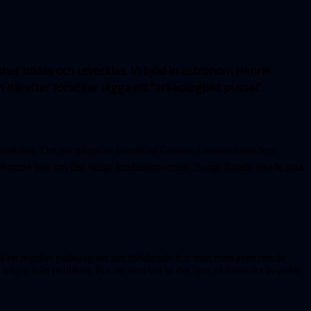
het bildas och utvecklas. Vi bjöd in astronom Henrik
 därefter försöker lägga ett "arkeologiskt pussel".
okauktion. Det var några av framlidne Gunnar Larsson-Leanders
utkomna bok om den tidiga lundaastronomin. Bengt Rönde visade sina
på ett mycket pedagogiskt sätt förklarade hur man med avancerade
rågor från publiken. För de som vill se det igen så finns det inspelat