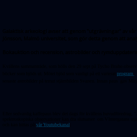
Galaktisk arkeologi avser att genom "utgrävningar" av vår 
Jönsson, Malmö universitet, som gör detta genom att analys
Bokauktion och recension, astrobilder och rymduppdatering 
Kvällens sammanträde, som hölls den 29 sept på Tycho Brahe-observa
böcker som bjöds ut. Mötet bjöd som vanligt på ett varierat
program
.
senaste astrobilder på temat stjärnbilden Svanen. Innan paus gav Mi
Efter sedvanlig kaffepaus blev det dags för kvällens huvudföredrag, 
spektroskopiska observationer kan dra slutsatser om VIntergatans stjärn
och kan hittas på
vår Youtubekanal
.