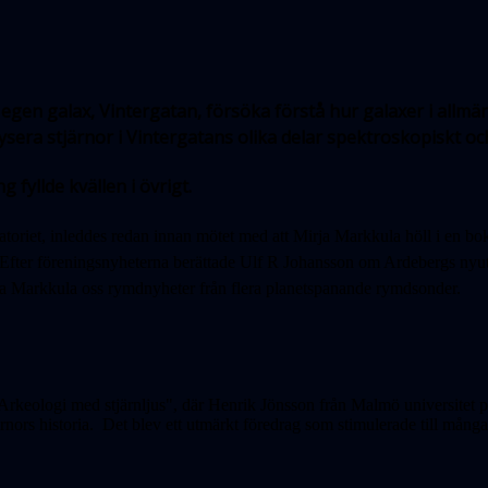
egen galax, Vintergatan, försöka förstå hur galaxer i allmän
era stjärnor i Vintergatans olika delar spektroskopiskt och
fyllde kvällen i övrigt.
toriet, inleddes redan innan mötet med att Mirja Markkula höll i en b
 Efter föreningsnyheterna berättade Ulf R Johansson om Ardebergs ny
rja Markkula oss rymdnyheter från flera planetspanande rymdsonder.
"Arkeologi med stjärnljus", där Henrik Jönsson från Malmö universitet 
ors historia. Det blev ett utmärkt föredrag som stimulerade till många f