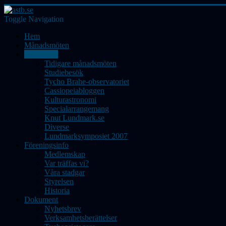
Toggle Navigation
Hem
Månadsmöten
Aktiviteter
Tidigare månadsmöten
Studiebesök
Tycho Brahe-observatoriet
Cassiopeiabloggen
Kulturastronomi
Specialarrangemang
Knut Lundmark.se
Diverse
Lundmarksymposiet 2007
Föreningsinfo
Medlemskap
Var träffas vi?
Våra stadgar
Styrelsen
Historia
Dokument
Nyhetsbrev
Verksamhetsberättelser