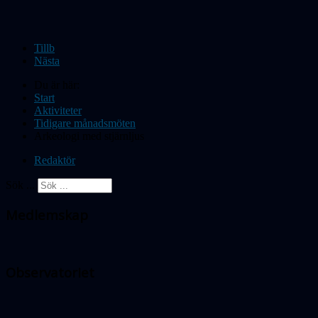
Tillb
Nästa
Du är här:
Start
Aktiviteter
Tidigare månadsmöten
Arkeologi med stjärnljus
Redaktör
Sök ...
Medlemskap
Observatoriet