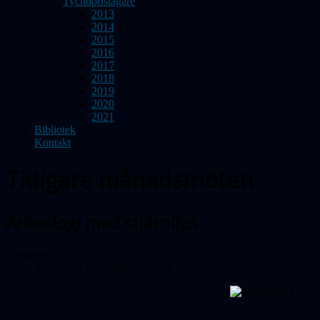
Tychopristagare
2013
2014
2015
2016
2017
2018
2019
2020
2021
Bibliotek
Kontakt
Tidigare månadsmöten
Arkeologi med stjärnljus
Uppgifter
Publicerad 20 september 2022