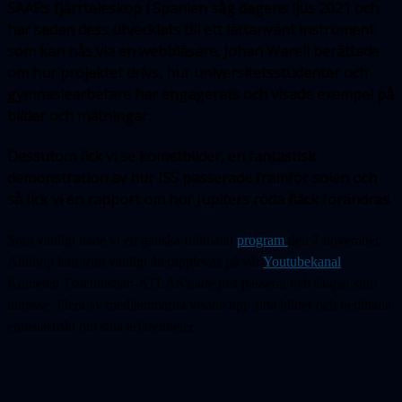
SAAF:s fjärrteleskop i Spanien såg dagens ljus 2021 och
har sedan dess utvecklats till ett lättanvänt instrument
som kan nås via en webbläsare. Johan Warell berättade
om hur projektet drivs, hur universitetsstudenter och
gymnasiearbetare har engagerats och visade exempel på
bilder och mätningar.
Dessutom fick vi se kometbilder, en fantastisk
demonstration av hur ISS passerade framför solen och
så fick vi en rapport om hur Jupiters röda fläck förändras.
Som vanligt hade vi ett ganska fullmatat
program
den 7 november.
Alltihop kan som vanligt återupplevas på vår
Youtubekanal
.
Kometen Tsuchinshan-ATLAS hade just passerat och skapat stort
intresse. Flera av medlemmarna visade upp sina bilder och berättade
entusiastiskt om sina erfarenheter.