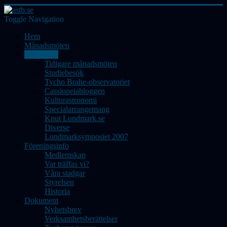
Toggle Navigation
Hem
Månadsmöten
Aktiviteter
Tidigare månadsmöten
Studiebesök
Tycho Brahe-observatoriet
Cassiopeiabloggen
Kulturastronomi
Specialarrangemang
Knut Lundmark.se
Diverse
Lundmarksymposiet 2007
Föreningsinfo
Medlemskap
Var träffas vi?
Våra stadgar
Styrelsen
Historia
Dokument
Nyhetsbrev
Verksamhetsberättelser