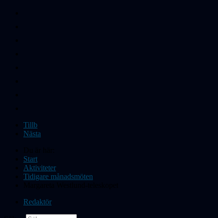
Tillb
Nästa
Du är här:
Start
Aktiviteter
Tidigare månadsmöten
Margareta Westlund-teleskopet
Redaktör