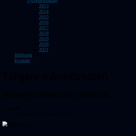
Tychopristagare
2013
2014
2015
2016
2017
2018
2019
2020
2021
Bibliotek
Kontakt
Tidigare månadsmöten
Margareta Westlund-teleskopet
Uppgifter
Publicerad 25 november 2024