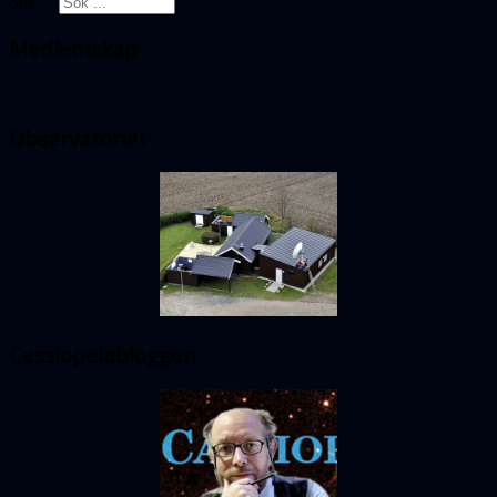
Sök ...
Medlemskap
Observatoriet
Cassiopeiabloggen