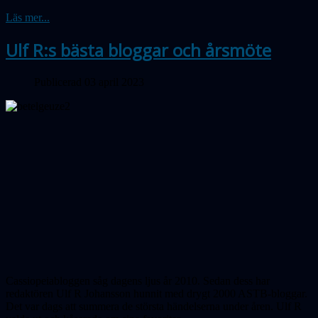
Läs mer...
Ulf R:s bästa bloggar och årsmöte
Publicerad 03 april 2023
Cassiopeiabloggen såg dagens ljus år 2010. Sedan dess har
redaktören Ulf R Johansson hunnit med drygt 2000 ASTB-bloggar.
Det var dags att summera de största händelserna under åren. Ulf R