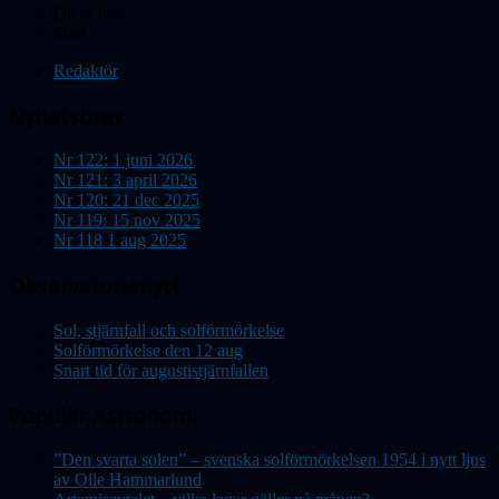
Du är här:
Start
Redaktör
Nyhetsbrev
Nr 122: 1 juni 2026
Nr 121: 3 april 2026
Nr 120: 21 dec 2025
Nr 119: 15 nov 2025
Nr 118 1 aug 2025
Observatorienytt
Sol, stjärnfall och solförmörkelse
Solförmörkelse den 12 aug
Snart tid för augustistjärnfallen
Populär Astronomi
”Den svarta solen” – svenska solförmörkelsen 1954 i nytt ljus
av Olle Hammarlund