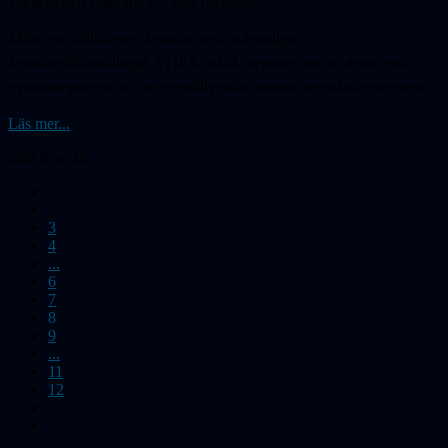
valde ut och kåserade om sina favoriter.
Mötet var sällskapets årsmöte med sedvanliga
årsmötesförhandlingar. Vi fick också rapporter om ett avancerat
gymnasieprojekt och ett egentillverkat meteorövervakningssystem.
Läs mer...
Sida 8 av 46
3
4
...
6
7
8
9
...
11
12