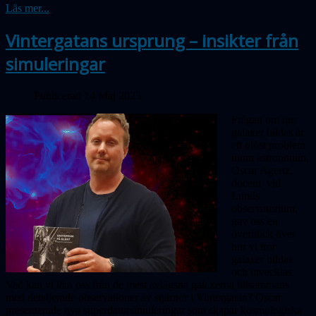
Läs mer...
Vintergatans ursprung – insikter från
simuleringar
Publicerad 14 Maj 2023
Frågan om hur
galaxer bildas är
ett olöst problem
inom astronomin.
Oscar Agertz,
docent vid
Lunds
observatorium,
gav oss en
överblick över
hur vi tror
galaxer bildas
och utvecklas.
Vad kan vi lära oss från de mest avlägsna galaxerna tillsammans
med detaljerade observationer av stjärnor i Vinter­gatan? Oscar
presenterade nya super­dator­simuleringar som skapar kosmologiska