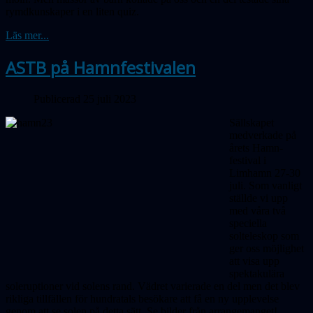
rymdkunskaper i en liten quiz.
Läs mer...
ASTB på Hamnfestivalen
Publicerad 25 juli 2023
Sällskapet
medverkade på
årets Hamn­
festival i
Limhamn 27-30
juli. Som vanligt
ställde vi upp
med våra två
speciella
solteleskop som
ger oss möjlighet
att visa upp
spektakulära
soleruptioner vid solens rand. Vädret varierade en del men det blev
rikliga tillfällen för hundratals besökare att få en ny upplevelse
genom att se solen på detta sätt. Se bilder från arrangemanget!