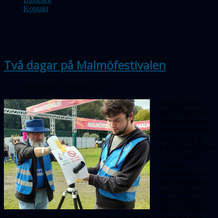
Kontakt
Två dagar på Malmöfestivalen
Publicerad 14 augusti 2023
Sällskapet var
som vanligt med
på barndelen av
Malmöfestivalen,
denna gång de
två första dagarna
11-12 augusti.
Främsta
dragplåstret var
våra solteleskop,
dock kunde vi
inte förhindra en
del skymmande
moln. Men massor av barn kollade på oss och en del testade sina