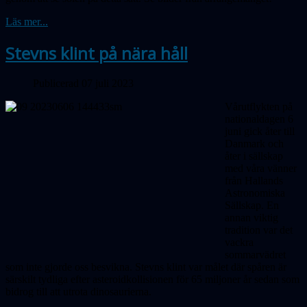
Läs mer...
Stevns klint på nära håll
Publicerad 07 juli 2023
Vårutflykten på
nationaldagen 6
juni gick åter till
Danmark och
åter i sällskap
med våra vänner
från Hallands
Astronomiska
Sällskap. En
annan viktig
tradition var det
vackra
sommarvädret
som inte gjorde oss besvikna. Stevns klint var målet där spåren är
särskilt tydliga efter asteroidkollisionen för 65 miljoner år sedan som
bidrog till att utrota dinosaurierna.