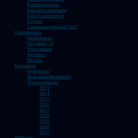
Kulturastronomi
Specialarrangemang
Knut Lundmark.se
Diverse
Lundmarksymposiet 2007
Föreningsinfo
Medlemskap
Var träffas vi?
Våra stadgar
Styrelsen
Historia
Dokument
Nyhetsbrev
Verksamhetsberättelser
Tychopristagare
2013
2014
2015
2016
2017
2018
2019
2020
2021
Bibliotek