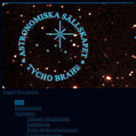
Toggle Navigation
Hem
Månadsmöten
Aktiviteter
Tidigare månadsmöten
Studiebesök
Tycho Brahe-observatoriet
Cassiopeiabloggen