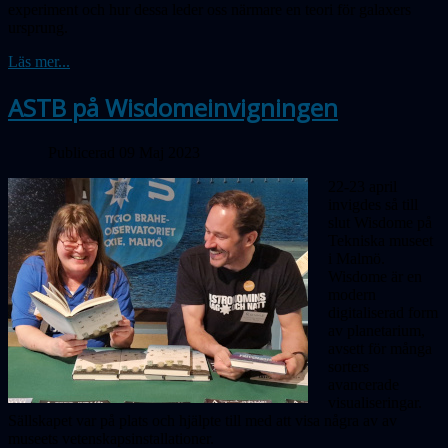
experiment och hur dessa leder oss närmare en teori för galaxers
ursprung.
Läs mer...
ASTB på Wisdomeinvigningen
Publicerad 09 Maj 2023
22-23 april
invigdes så till
slut Wisdome på
Tekniska museet
i Malmö.
Wisdome är en
modern
digitaliserad form
av planetarium,
avsett för många
sorters
avancerade
visualiseringar.
Sällskapet var på plats och hjälpte till med att visa några av av
museets vetenskapsinstallationer.