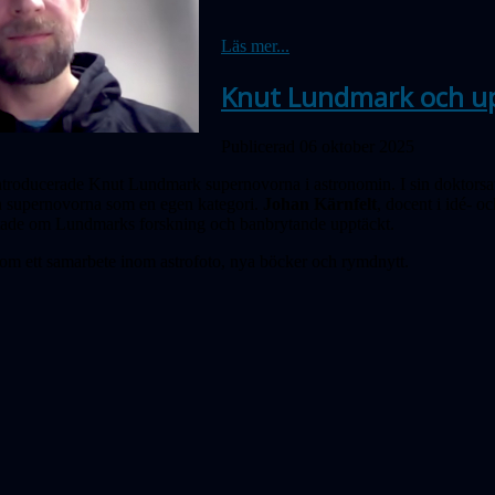
Läs mer...
Knut Lundmark och up
Publicerad 06 oktober 2025
ntroducerade Knut Lund­mark supernovorna i astronomin. I sin dok­tors­a
an supernovorna som en egen kate­gori.
Johan Kärnfelt
, docent i idé- oc
ättade om Lundmarks forskning och banbrytande upptäckt.
 om ett samarbete inom astrofoto, nya böcker och rymdnytt.