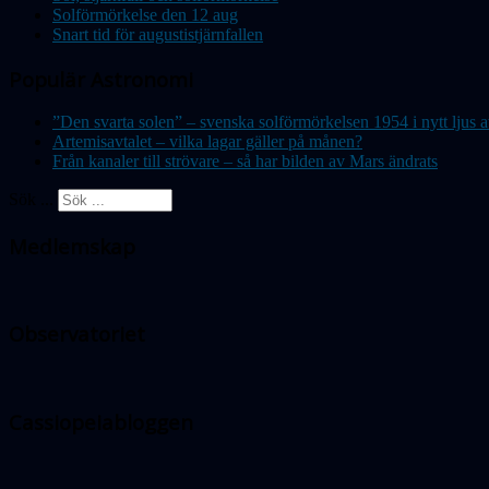
Solförmörkelse den 12 aug
Snart tid för augustistjärnfallen
Populär Astronomi
”Den svarta solen” – svenska solförmörkelsen 1954 i nytt lju
Artemisavtalet – vilka lagar gäller på månen?
Från kanaler till strövare – så har bilden av Mars ändrats
Sök ...
Medlemskap
Observatoriet
Cassiopeiabloggen