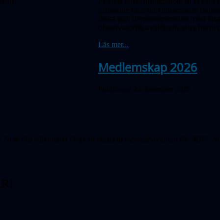
På årets första månadsmöte lät vi våra 
glänsande bitar som tillsammans skapad
detta och demonstrerades med fina 
observatoriet avslöjade sina hemligh
Läs mer...
Medlemskap 2026
Publicerad 20 december 2025
Ni är lika välkomna! Dags att betala in medlemsavgiften för 2026! Al
R!