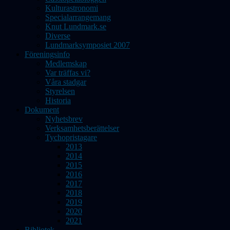
Kulturastronomi
Specialarrangemang
Knut Lundmark.se
Diverse
Lundmarksymposiet 2007
Föreningsinfo
Medlemskap
Var träffas vi?
Våra stadgar
Styrelsen
Historia
Dokument
Nyhetsbrev
Verksamhetsberättelser
Tychopristagare
2013
2014
2015
2016
2017
2018
2019
2020
2021
Bibliotek