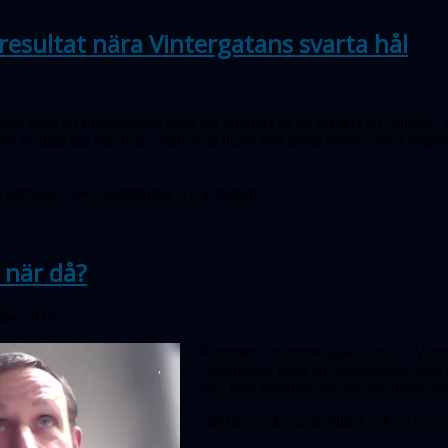
esultat nära Vintergatans svarta hål
rum finns ett supermassivt svart hål omgivet av en mycket tät "kluster" 
ya resultat där han hade analyserat ljuset från dessa stjärnor med högu
 astroquiz med julstämning och kometinfo!
 när då?
ober 2025
Kommer Andromedagalaxen och Vinterga
Helsingfors leder en forskargrupp som 
ske. Han berättade för oss om dessa spä
Det blev också astrobilder och en rap