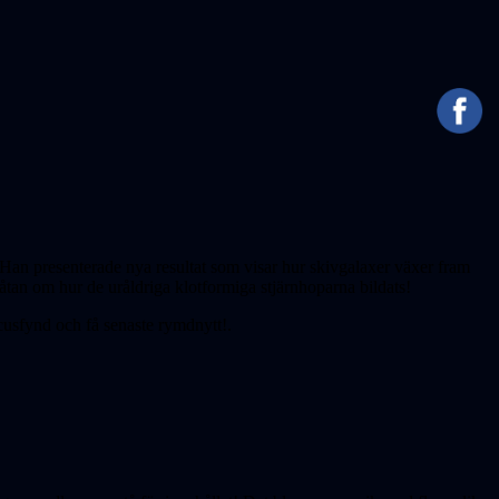
. Han presenterade nya resultat som visar hur skivgalaxer växer fram
åtan om hur de uråldriga klotformiga stjärnhoparna bildats!
cusfynd och få senaste rymdnytt!.