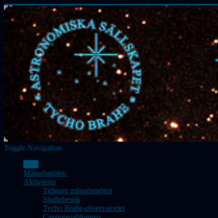
Toggle Navigation
Hem
Månadsmöten
Aktiviteter
Tidigare månadsmöten
Studiebesök
Tycho Brahe-observatoriet
Cassiopeiabloggen