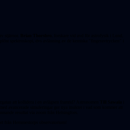
av stjärnor.
Brian Thorsbro
, forskare vid avd för astrofysik i Lund,
pplöst spektroskopi, dvs avläsning av de kemiska "fingeravtrycken" i
tan att kollidera i en avlägsen framtid? Astro­nomen
Till Sawala
i
med avancerade simule­ringar ger nya insikter i vad som kommer att
n­nande resultat via zoom från Helsingfors.
port från Hemmestorps observatorium!