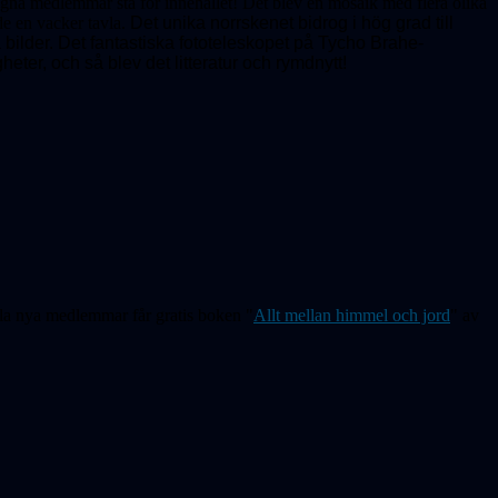
egna medlemmar stå för innehållet! Det blev en mosaik med flera olika
e en vacker tavla.
Det unika norrskenet bidrog i hög grad till
bilder. Det fantastiska fototeleskopet på Tycho Brahe-
eter, och så blev det litteratur och rymdnytt!
la nya medlemmar får gratis boken "
Allt mellan himmel och jord
" av