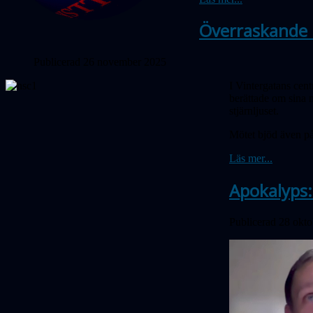
Överraskande r
Publicerad 26 november 2025
I Vintergatans cent
berättade om sina n
stjärnljuset.
Mötet bjöd även på
Läs mer...
Apokalyps:
Publicerad 28 okt