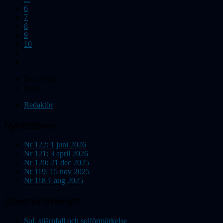
6
7
8
9
10
Du är här:
Start
Redaktör
Nyhetsbrev
Nr 122: 1 juni 2026
Nr 121: 3 april 2026
Nr 120: 21 dec 2025
Nr 119: 15 nov 2025
Nr 118 1 aug 2025
Observatorienytt
Sol, stjärnfall och solförmörkelse