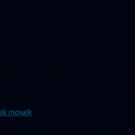
gertz,
astrofysiker med världs­ledande simuleringar som sin speci­alitet
nterade han en helt ny studie, publicerad i Nature, med en lösning på g
kså se ett nytt teleskop, beundra bästa(?) M31-bilden, höra om Coper­ni
sk mosaik
ari 2026