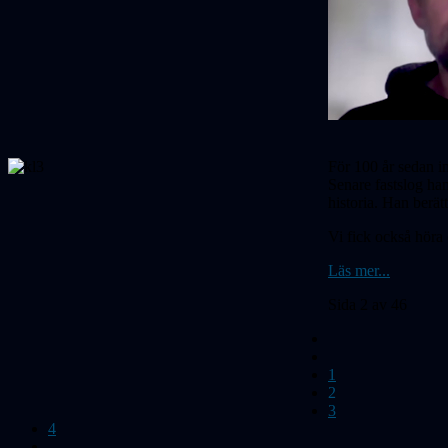
För 100 år sedan i
Senare fast­slog h
historia. Han ber
Vi fick också höra
Läs mer...
Sida 2 av 46
1
2
3
4
...