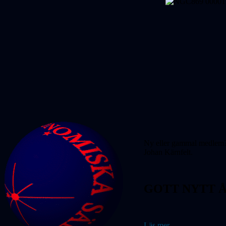
Ny eller gammal medlem? 
Johan Kärnfelt.
GOTT NYTT Å
Läs mer...