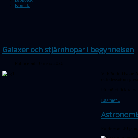
Kontakt
Galaxer och stjärnhopar i begynnelsen
Publicerad 10 mars 2026
Vi bjöd in
Oscar A
och dessutom prese
På mötet fick vi oc
Läs mer...
Astronomi
Publicerad 30 janu