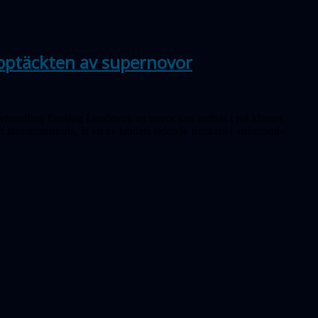
ptäckten av supernovor
vhandling föreslog Lundmark att novor kan ordnas i två klasser.
h lär­doms­historia, är en av landets ledande forskare i astrono­mi­