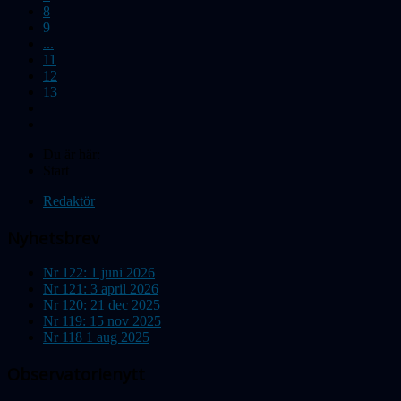
8
9
...
11
12
13
Du är här:
Start
Redaktör
Nyhetsbrev
Nr 122: 1 juni 2026
Nr 121: 3 april 2026
Nr 120: 21 dec 2025
Nr 119: 15 nov 2025
Nr 118 1 aug 2025
Observatorienytt