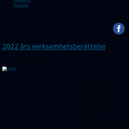
Kontakt
2022 års verksamhetsberättelse
Publicerad 26 mars 2023
2022 var åter ett ett
mycket aktivt år för
sällskapet. Klicka för att
titta på
verksamhetsberättelsen
och läs om alla våra
aktiviteter! Allt ifrån
barn- och
gymnasistprojekt till
högkvalitativa föredrag –