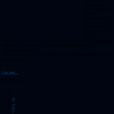
Vinter­gatan,
försöka förstå hur
galaxer i
allmänhet bildas
och utvecklas. Vi
bjöd in astronom
Henrik Jönsson,
Malmö
universitet, som gör detta genom att analysera stjärnor i Vinter­gatans
olika delar spektroskopiskt och därefter försöker lägga ett
"arkeologiskt pussel".
Bokauktion och recension, astrobilder och rymduppdatering fyllde
kvällen i övrigt.
Läs mer...
Sida 9 av 46
4
...
6
7