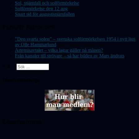
Sol, stjärnfall och solförmörkelse
Solförmörkelse den 12 aug
Snart tid för augustistjärnfallen
Populär Astronomi
”Den svarta solen” – svenska solförmörkelsen 1954 i nytt ljus
av Olle Hammarlund
Artemisavtalet – vilka lagar gäller på månen?
Från kanaler till strövare – så har bilden av Mars ändrats
Sök ...
Medlemskap
Observatoriet