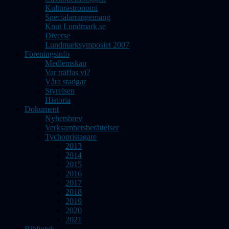
Kulturastronomi
Specialarrangemang
Knut Lundmark.se
Diverse
Lundmarksymposiet 2007
Föreningsinfo
Medlemskap
Var träffas vi?
Våra stadgar
Styrelsen
Historia
Dokument
Nyhetsbrev
Verksamhetsberättelser
Tychopristagare
2013
2014
2015
2016
2017
2018
2019
2020
2021
Bibliotek