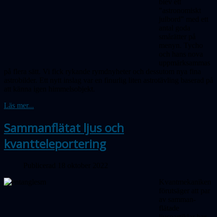
blev ett
"astronomiskt
julbord" med ett
antal goda
smårätter på
menyn. Tycho
och hans nova
uppmärksammas
på flera sätt. Vi fick rykande rymdnyheter och dessutom nya fina
astrobilder. Ett nytt inslag var en finurlig liten astrotävling baserad på
att känna igen himmelsobjekt.
Läs mer...
Sammanflätat ljus och
kvantteleportering
Publicerad 18 oktober 2022
Kvantmekaniken
förutsäger att par
av samman­
flätade
ljuspartiklar har