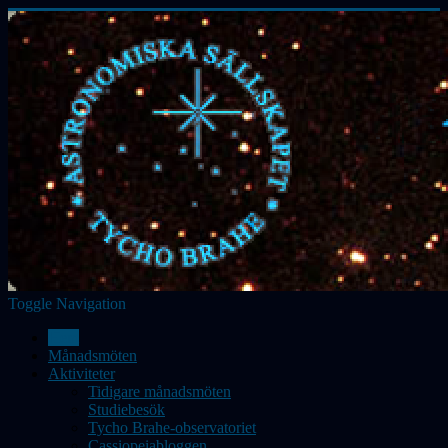
Toggle Navigation
Hem
Månadsmöten
Aktiviteter
Tidigare månadsmöten
Studiebesök
Tycho Brahe-observatoriet
Cassiopeiabloggen