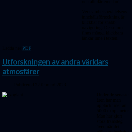
och allt där emellan!
Verksamhetsberättelsens
innehållsförteckning är
klickbar för snabb
navigering. Dessutom
finns många klickbara
länkar inne i texten.
Ladda ner
PDF
!
Utforskningen av andra världars
atmosfärer
Publicerad 22 februari 2023
Under de senaste
åren har man
upptäckt mer än
5000 exoplaneter.
Man har gjort
stora framsteg
även när det
gäller att beskriva