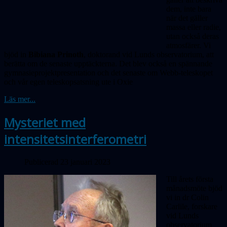
dem, inte bara
när det gäller
massa eller radie,
utan också deras
atmosfärer. Vi
bjöd in
Bibiana Prinoth
, doktorand vid Lunds observatorium, att
berätta om de senaste upptäckterna. Det blev också en spännande
gymnasieprojekt­presentation och det senaste om Webb-teleskopet
och vår egen teleskopsatsning ute i Oxie
Läs mer...
Mysteriet med
intensitetsinterferometri
Publicerad 23 januari 2023
Till årets första
månadsmöte bjöd
vi in dr Colin
Carlile, forskare
vid Lunds
observa­torium