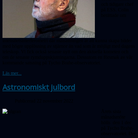
och tidigare chef
på ESS. Colin
berättade om
intensitetsinterferometri där målsättningen är att kunna skapa bilder
med högre upplösning av stjärnor än vad som är möjligt med dagens
teleskop. Vi fick också senaste nytt om den aktuella kometen och
om de senaste rymdupp­skjutningarna. Dessutom en försmak av vår
kommande satsning på Tycho Brahe-observatoriet.
Läs mer...
Astronomiskt julbord
Publicerad 22 november 2022
Årets sista
månadsmöte
hölls den 1 dec
på Tycho Brahe-
observatoriet. Det