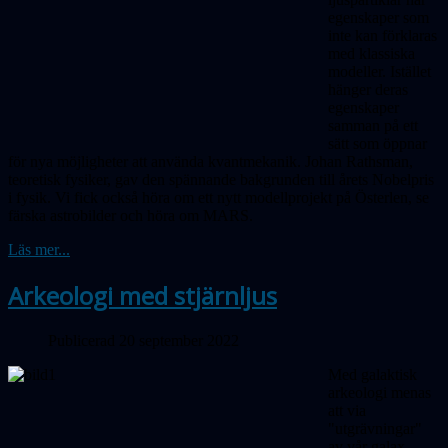
egenskaper som
inte kan förklaras
med klassiska
mo­deller. Istället
hänger deras
egenskaper
samman på ett
sätt som öppnar
för nya möjligheter att använda kvantmekanik. Johan Rathsman,
teoretisk fysiker, gav den spän­nande bakgrunden till årets Nobelpris
i fysik.
Vi fick också höra om ett nytt modellprojekt på Österlen, se
färska astrobilder och höra om MARS.
Läs mer...
Arkeologi med stjärnljus
Publicerad 20 september 2022
Med galaktisk
arkeologi menas
att via
"utgrävningar"
av vår galax,