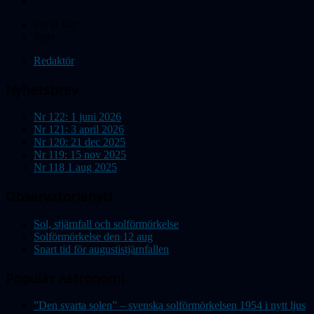
Du är här:
Start
Redaktör
Nyhetsbrev
Nr 122: 1 juni 2026
Nr 121: 3 april 2026
Nr 120: 21 dec 2025
Nr 119: 15 nov 2025
Nr 118 1 aug 2025
Observatorienytt
Sol, stjärnfall och solförmörkelse
Solförmörkelse den 12 aug
Snart tid för augustistjärnfallen
Populär Astronomi
”Den svarta solen” – svenska solförmörkelsen 1954 i nytt ljus