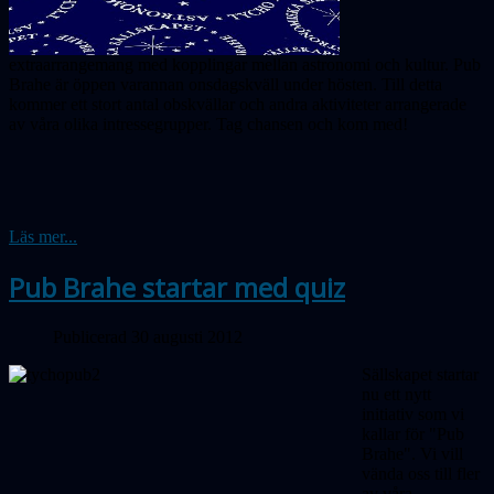
extraarrangemang med kopplingar mellan astronomi och kultur. Pub
Brahe är öppen varannan onsdagskväll under hösten. Till detta
kommer ett stort antal obskvällar och andra aktiviteter arrangerade
av våra olika intressegrupper. Tag chansen och kom med!
Läs mer...
Pub Brahe startar med quiz
Publicerad 30 augusti 2012
Sällskapet startar
nu ett nytt
initiativ som vi
kallar för "Pub
Brahe". Vi vill
vända oss till fler
av våra