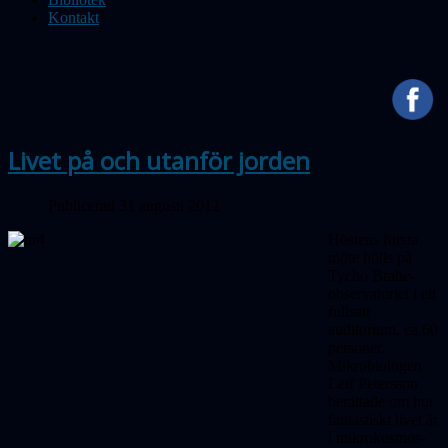
Kontakt
Livet på och utanför jorden
Publicerad 31 augusti 2012
Höstens första
möte hölls på
Tycho Brahe-
observatoriet i ett
fullsatt
auditorium, ca 60
personer.
Mikrobiologen
Leif Petersson
berättade om hur
fantastiskt livet är
i mikrokosmos-