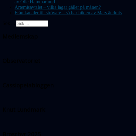
av Olle Hammarlund
Artemisavtalet – vilka lagar gäller på månen?
Från kanaler till strövare – så har bilden av Mars ändrats
Sök ...
Medlemskap
Observatoriet
Cassiopeiabloggen
Knut Lundmark
Broschyr 2025