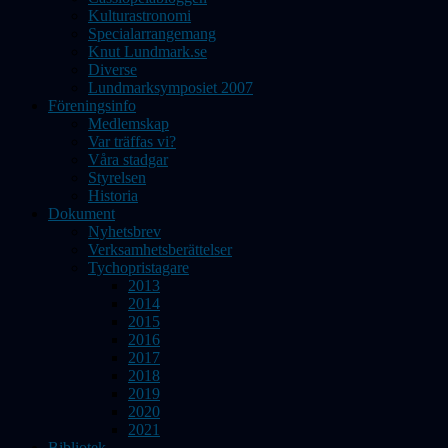
Kulturastronomi
Specialarrangemang
Knut Lundmark.se
Diverse
Lundmarksymposiet 2007
Föreningsinfo
Medlemskap
Var träffas vi?
Våra stadgar
Styrelsen
Historia
Dokument
Nyhetsbrev
Verksamhetsberättelser
Tychopristagare
2013
2014
2015
2016
2017
2018
2019
2020
2021
Bibliotek