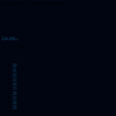
observatoriet för att samla in information.
Läs mer...
Sida 35 av 46
30
31
32
33
34
35
36
37
38
39