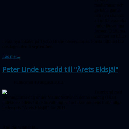
medlemmar och
ge både gamla
och nya chansen
att träffa varandra
under lättsamma
former. Träffarna
kommer att hållas
i våra nya lokaler på Tycho Brahe-observatoriet. Första tillfället blir
onsdagen den
5 september
.
Läs mer...
Peter Linde utsedd till "Årets Eldsjäl"
Publicerad 19 augusti 2012
I samband med
föreningarnas dag under Malmöfestivalen denna söndag (19.8)
utdelade stadens fritidsförvaltning sitt och kommunens förnämliga
hederspris "Årets Eldsjäl" för 2011.
And the winner is...