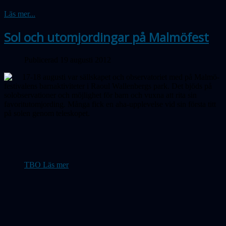
Läs mer...
Sol och utomjordingar på Malmöfest
Publicerad 19 augusti 2012
17-18 augusti var sällskapet och observatoriet med på Malmö-
festivalens barnaktiviteter i Raoul Wallenbergs park. Det bjöds på
solobservationer och möjlighet för barn och vuxna att rita sin
favoritutomjording. Många fick en aha-upplevelse vid sin första titt
på solen genom teleskopet.
TBO Läs mer