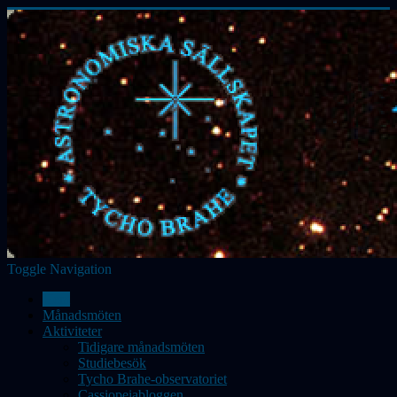
Toggle Navigation
Hem
Månadsmöten
Aktiviteter
Tidigare månadsmöten
Studiebesök
Tycho Brahe-observatoriet
Cassiopeiabloggen