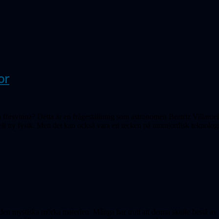
or
a försvinna? Detta är en frågeställning som astronomen Beatriz Villaroe
helt ny fysik. Men det kan också vara ett tecken på utomjordisk teknolo
en mystiska mörka mate­rien. Många har trott att denna skulle bestå av e