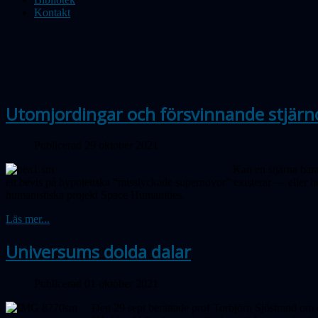
Kontakt
Utomjordingar och försvinnande stjärn
Publicerad 29 oktober 2021
Kan en stjärna bar
ett bevis på hypotetiska “misslyckade super­novor” existerar — eller 
humanistiska projekt Space Humanities.
Läs mer...
Universums dolda dalar
Publicerad 01 oktober 2021
Den 29 sept berättade prof Torbjörn Sjö­strand om d