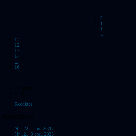
7
8
9
...
11
12
13
14
...
16
Du är här:
Start
Redaktör
Nyhetsbrev
Nr 122: 1 juni 2026
Nr 121: 3 april 2026