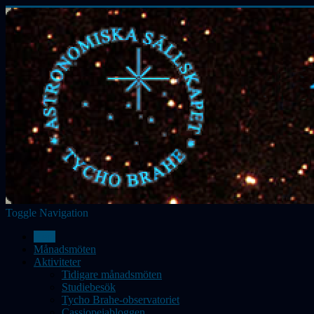
Toggle Navigation
Hem
Månadsmöten
Aktiviteter
Tidigare månadsmöten
Studiebesök
Tycho Brahe-observatoriet
Cassiopeiabloggen