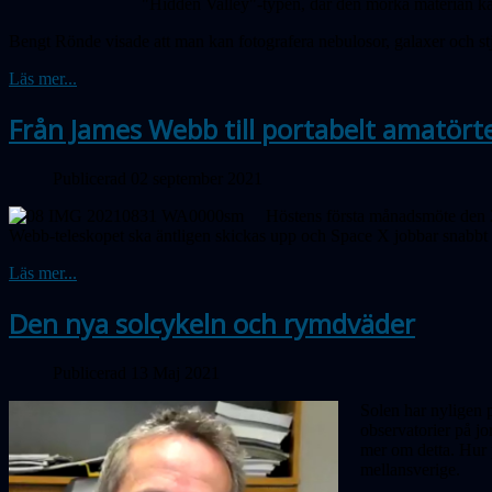
"Hidden Valley"-typen, där den mörka materian kan i
Bengt Rönde visade att man kan fotografera nebulosor, galaxer och st
Läs mer...
Från James Webb till portabelt amatört
Publicerad 02 september 2021
Höstens första månadsmöte den 2
Webb-teleskopet ska äntligen skickas upp och Space X jobbar snabbt f
Läs mer...
Den nya solcykeln och rymdväder
Publicerad 13 Maj 2021
Solen har nyligen 
observatorier på jo
mer om detta. Hur p
mellansverige.