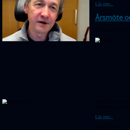
Läs mer...
Årsmöte o
Publicerad 02 apri
Sällskapets särski
föredraget av Ande
Läs mer...
Sida 12 av 46