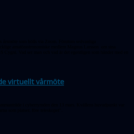
ets årsmöte som hölls via Zoom. Förutom sedvanliga
skicklige amatörastronomiske medlem Magnus Larsson om sina
SS Cygni. Vad ser man och vad är det egentligen som händer med en
e virtuellt vårmöte
tt sammanträde i cyberrymden den 13 mars. Kvällens huvudpunkt var
na som platser, före teleskopet".