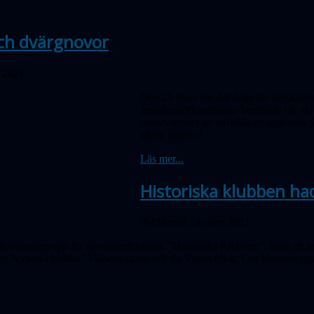
ch dvärgnovor
l 2021
Den 25 mars var det dags för sällskap
årsmötesförhandlingar berättade vår 
observationer av variabla dvärgnovan 
sådan stjärna?
Läs mer...
Historiska klubben had
Publicerad 24 mars 2021
lda intressegrupp för astronomihistoria, "Historiska Klubben", hade e
rs Nyholm betitlat "Månens skära och da Vincis blick: Om himlakroppar