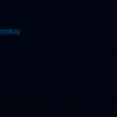
nne­hålla en rik upp­sättning av olika sorters partiklar.
järnhopar med bara en systemkamera och ett enkelt stativ.
eleskop
6 aug blev både fysiskt på Tycho Brahe-observatoriet och virtuellt via
ramåt. Vi fick en koll på nya astroböcker och så visade vår nye medlem
passerat solfläcks­minumum och är nu på uppgång igen. För att följa ut
rden som ger kontinuerliga observationer av solen, ett par av dem nästan
åverkar utbrott på solytan jorden? Peter noterade bl a om hur ett solutbro