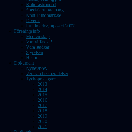
Kulturastronomi
Specialarrangemang
Knut Lundmark.se
Diverse
Lundmarksymposiet 2007
Föreningsinfo
Medlemskap
Var träffas vi?
Våra stadgar
Styrelsen
Historia
Dokument
Nyhetsbrev
Verksamhetsberättelser
Tychopristagare
2013
2014
2015
2016
2017
2018
2019
2020
2021
Bibliotek