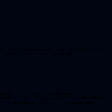
 Zoom. Vi fick en rejäl uppdatering på de stora rymdnyheterna. James
 Anders Hjelset upp sin fantastiska astrovagn.
vecklingen av rymdväder finns flera olika rymdsonder och
 nuddar solkoronan. Vi bjöd in solforskaren Peter Wintoft att berätta
tt faktiskt nyligen ledde till urkopp­ling av en transformator i