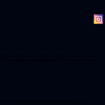
l diskuterade på mötet den 28 okt. En stjärna som försvinner är kanske
gi. På mötet berättade också idehistorikern David Dunér om sitt nya
n enda sorts partikel. Bland alternativa modeller finns den s k