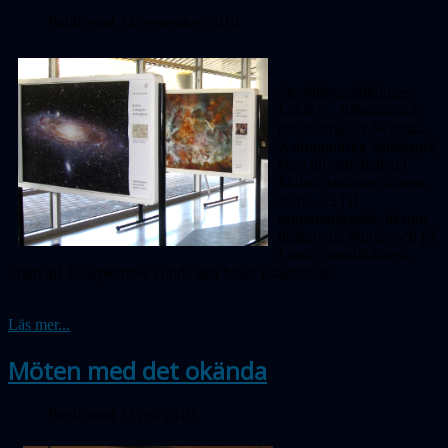
Publicerad 14 september 2010
Storbildsutställningen
Utblick - Tillbakablick
,
producerad av Svenska
Astronomiska Sällskapet,
kom till entréhallen i
Malmö stadshus hösten
2010. ASTB
samarrangerade, liksom
tidigare på Sturup och på
Lunds stadsbibliotek.
Fram till 30 september kunde den beses i stadshuset.
Läs mer...
Möten med det okända
Publicerad 13 juli 2010