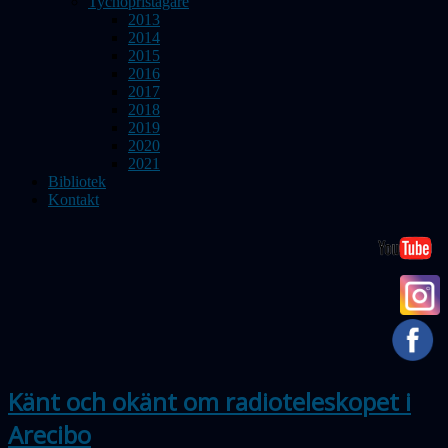
Tychopristagare
2013
2014
2015
2016
2017
2018
2019
2020
2021
Bibliotek
Kontakt
Känt och okänt om radioteleskopet i
Arecibo