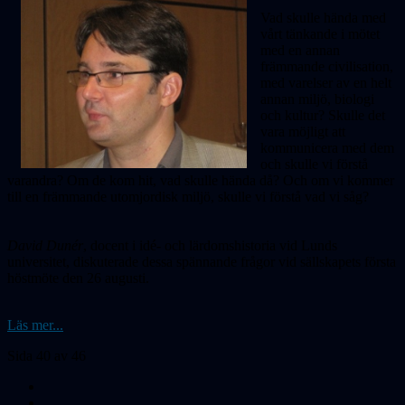
Vad skulle hända med
vårt tänkande i mötet
med en annan
främmande civilisation,
med varelser av en helt
annan miljö, biologi
och kultur? Skulle det
vara möjligt att
kommunicera med dem
och skulle vi förstå
varandra? Om de kom hit, vad skulle hända då? Och om vi kommer
till en främmande utomjordisk miljö, skulle vi förstå vad vi såg?
David Dunér
, docent i idé- och lärdomshistoria vid Lunds
universitet, diskuterade dessa spännande frågor vid sällskapets första
höstmöte den 26 augusti.
Läs mer...
Sida 40 av 46