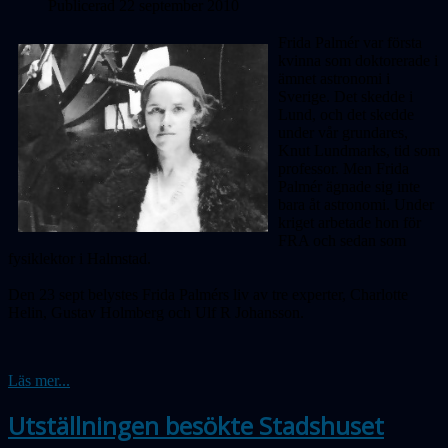
Publicerad 22 september 2010
Frida Palmér var första
kvinna som doktorerade i
ämnet astronomi i
Sverige. Det skedde i
Lund, och det skedde
under vår grundares,
Knut Lundmarks, tid som
professor. Men Frida
Palmér ägnade sig inte
bara åt astronomi. Under
kriget arbetade hon för
FRA och sedan som
fysiklektor i Halmstad.
Den 23 sept belystes Frida Palmérs liv av tre experter, Charlotte
Helin, Gustav Holmberg och Ulf R Johansson.
Läs mer...
Utställningen besökte Stadshuset