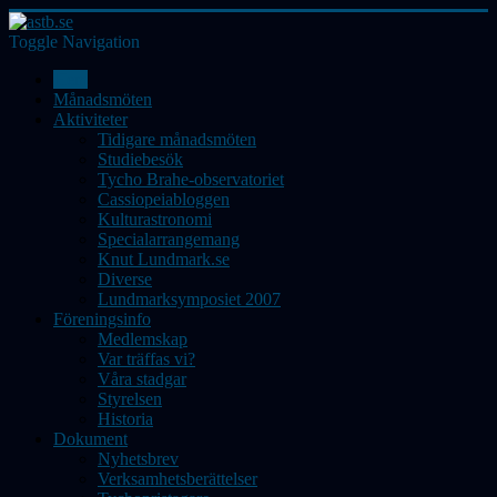
Toggle Navigation
Hem
Månadsmöten
Aktiviteter
Tidigare månadsmöten
Studiebesök
Tycho Brahe-observatoriet
Cassiopeiabloggen
Kulturastronomi
Specialarrangemang
Knut Lundmark.se
Diverse
Lundmarksymposiet 2007
Föreningsinfo
Medlemskap
Var träffas vi?
Våra stadgar
Styrelsen
Historia
Dokument
Nyhetsbrev
Verksamhetsberättelser