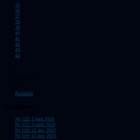
35
36
37
38
39
40
41
42
43
44
Du är här:
Start
Redaktör
Nyhetsbrev
Nr 122: 1 juni 2026
Nr 121: 3 april 2026
Nr 120: 21 dec 2025
Nr 119: 15 nov 2025