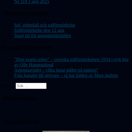
Nr 118 1 aug 2025
Observatorienytt
Sol, stjärnfall och solförmörkelse
Solförmörkelse den 12 aug
Snart tid för augustistjärnfallen
Populär Astronomi
”Den svarta solen” – svenska solförmörkelsen 1954 i nytt ljus
av Olle Hammarlund
Artemisavtalet – vilka lagar gäller på månen?
Från kanaler till strövare – så har bilden av Mars ändrats
Sök ...
Medlemskap
Observatoriet