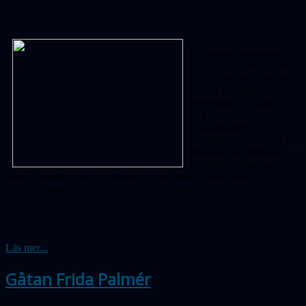
Publicerad 29 oktober 2010
Sällskapets sammanträde
på Lunds stadsbibliotek
den 28 oktober blev en
lyckad blandning av
astronomi och kultur. Vi
fick njuta av
nykomponerad
astronomimusik, höra om
tidsresor på 1800-talet,
beskåda världar som
ännu ej besökts samt avslutningsvis se delar av den unika
Aniarabaletten.
Läs mer...
Gåtan Frida Palmér