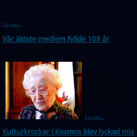
Läs mer...
Vår äldste medlem fyllde 108 år
Publicerad 21 november 2010
Sällskapets äldsta
medlem, Greta
Andersson, fyllde
nyligen 108 år. Hon blev
uppvaktad och gratulerad
av styrelsen med en
chokladask.
Läs mer...
Kulturkrockar i Kosmos blev lyckad mix