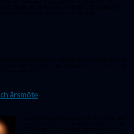
vid Lunds observatorium, gav oss en överblick över hur vi tror
ans med detaljerade observationer av stjärnor i Vinter­gatan? Oscar
a leder oss närmare en teori för galaxers ursprung.
ome på Tekniska museet i Malmö. Wisdome är en modern digitaliserad
rters avancerade visualiseringar. Sällskapet var på plats och hjälpte
tenskapsinstallationer.
 och årsmöte
Cassiopeiabloggen såg dagens ljus år 2010. Sedan dess
har redaktören Ulf R Johansson hunnit med drygt 2000
ASTB-bloggar. Det var dags att summera de största