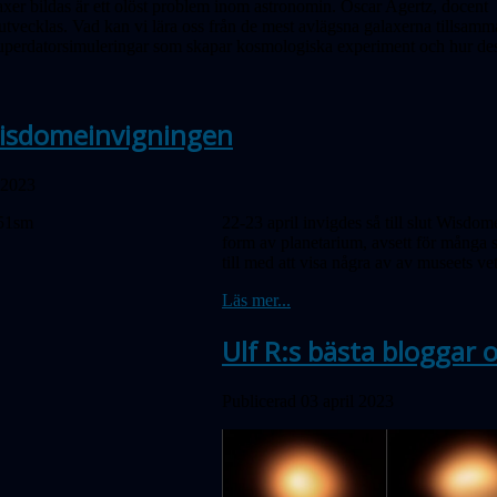
xer bildas är ett olöst problem inom astronomin. Oscar Agertz, docent 
utvecklas. Vad kan vi lära oss från de mest avlägsna galaxerna tillsamm
uper­dator­simuleringar som skapar kosmologiska experiment och hur dess
isdomeinvigningen
 2023
22-23 april invigdes så till slut Wisd
form av planetarium, avsett för många so
till med att visa några av av museets ve
Läs mer...
Ulf R:s bästa bloggar
Publicerad 03 april 2023