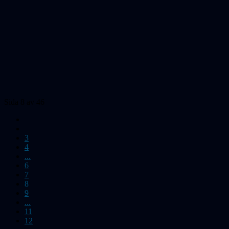
Sida 8 av 46
3
4
...
6
7
8
9
...
11
12