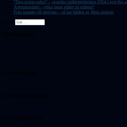
”Den svarta solen” – svenska solförmörkelsen 1954 i nytt lju
Artemisavtalet – vilka lagar gäller på månen?
Från kanaler till strövare – så har bilden av Mars ändrats
Sök ...
Medlemskap
Observatoriet
Cassiopeiabloggen
Knut Lundmark