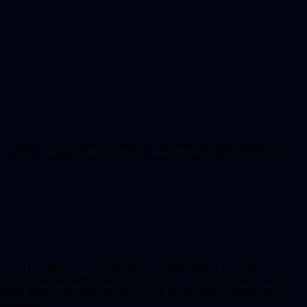
 dagarna 11-12 augusti. Främsta dragplåstret var våra solteleskop,
ch en del testade sina rymdkunskaper i en liten quiz.
stival i Limhamn 27-30 juli. Som vanligt ställde vi upp med våra två
ghet att visa upp spektakulära soleruptioner vid solens rand. Vädret
llfällen för hundratals besökare att få en ny upplevelse genom att se
ngemanget!