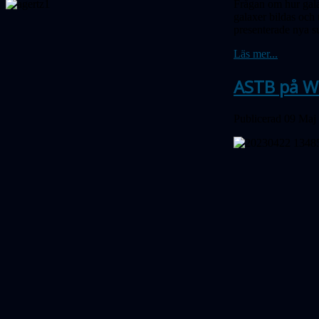
Frågan om hur gala
galaxer bildas och 
presenterade nya s
Läs mer...
ASTB på W
Publicerad 09 Maj