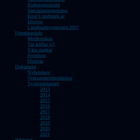
Kulturastronomi
Specialarrangemang
Knut Lundmark.se
Diverse
Lundmarksymposiet 2007
Föreningsinfo
Medlemskap
Var träffas vi?
Våra stadgar
Styrelsen
Historia
Dokument
Nyhetsbrev
Verksamhetsberättelser
Tychopristagare
2013
2014
2015
2016
2017
2018
2019
2020
2021
Bibliotek