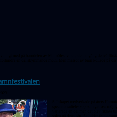
 vanligt med på barndelen av Malmöfestivalen, denna gång de två första
 förhindra en del skymmande moln. Men massor av barn kollade på oss o
amnfestivalen
 2023
Sällskapet medverkade på årets Hamn­fe
speciella solteleskop som ger oss möjli
varierade en del men det blev rikliga ti
solen på detta sätt. Se bilder från arra