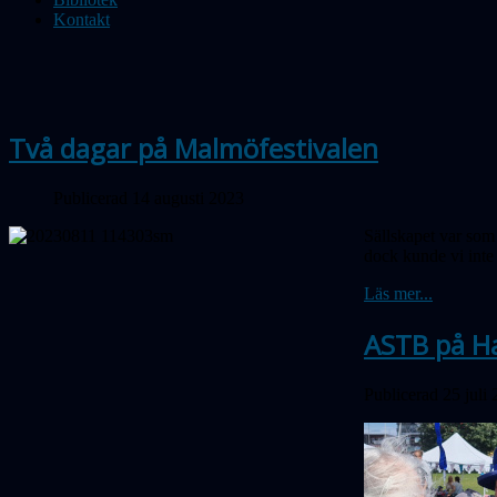
Kontakt
Två dagar på Malmöfestivalen
Publicerad 14 augusti 2023
Sällskapet var som
dock kunde vi inte
Läs mer...
ASTB på H
Publicerad 25 juli