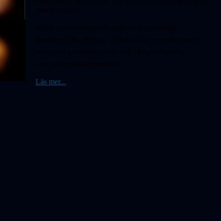
händelserna under åren. Ulf R valde ut och kåserade om
sina favoriter.
Mötet var sällskapets årsmöte med sedvanliga
årsmötesförhandlingar. Vi fick också rapporter om ett
avancerat gymnasieprojekt och ett egentillverkat
meteorövervakningssystem.
Läs mer...