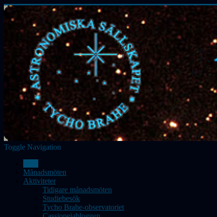
Toggle Navigation
Hem
Månadsmöten
Aktiviteter
Tidigare månadsmöten
Studiebesök
Tycho Brahe-observatoriet
Cassiopeiabloggen