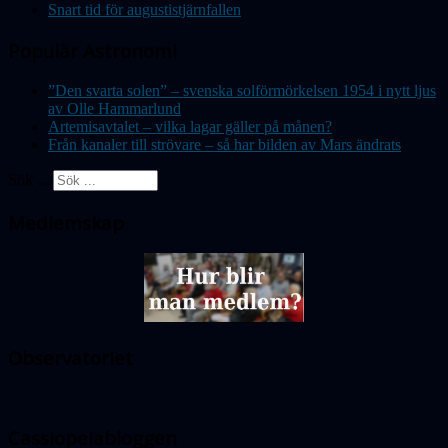
Snart tid för augustistjärnfallen
Populär Astronomi
”Den svarta solen” – svenska solförmörkelsen 1954 i nytt ljus
av Olle Hammarlund
Artemisavtalet – vilka lagar gäller på månen?
Från kanaler till strövare – så har bilden av Mars ändrats
Sök ...
Medlemskap
Observatoriet
Cassiopeiabloggen