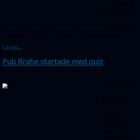
och avsett att ge
en inblick i
renässanslivet på
Uranienborg.
Sällskapet var på
plats och bidrog med högst moderna solobservationer av fläckar och
protuberanser. Lyckligtvis tittade även solen fram då och då.
Läs mer...
Pub Brahe startade med quiz
Publicerad 07 september 2012
Pub Brahe hade
premiär i
onsdags. Ett
femtontal
personer,
däribland flera
nyblivna
medlemmar, hade
hittat ut till
observatoriet för