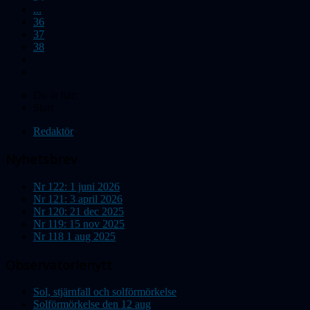
...
36
37
38
Du är här:
Start
Redaktör
Nyhetsbrev
Nr 122: 1 juni 2026
Nr 121: 3 april 2026
Nr 120: 21 dec 2025
Nr 119: 15 nov 2025
Nr 118 1 aug 2025
Observatorienytt
Sol, stjärnfall och solförmörkelse
Solförmörkelse den 12 aug