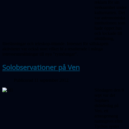
reklam för sin
verksamhet under
kulturnatten. Det
var astronomiska
institutionen som
hade öppet hus
och lockade till
utställning,
föreläsningar och teleskop-tittande. Intresset för sällskapets
aktiviteter var också stort vilket bl a resulterade i många
intresseanmälningar till nya "rymdungar".
Solobservationer på Ven
Publicerad 11 september 2012
Söndagen den 9
sept var det
Sophies
skördedag på
Ven, ett
arrangemang
namngivet efter
Tychos syster