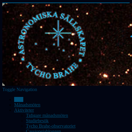
Toggle Navigation
Hem
Månadsmöten
Aktiviteter
Tidigare månadsmöten
Studiebesök
Tycho Brahe-observatoriet
Cassiopeiabloggen