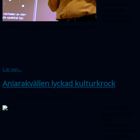
universum och
nu blev det
möjlighet för de
närvarande att
diskutera och lägga fram egna teorier och åsikter.
Läs mer...
Aniarakvällen lyckad kulturkrock
Publicerad 18 oktober 2012
- Ett ovanligt
lyckat exempel
på en
"kulturkrock"!
Det var omdömet
om vår Aniara-