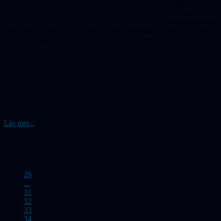
att träffas under
gemytliga former.
Föreläsningssalen
hade bytt skepnad och en liten bar hade inrättats. Kvällens attraktion
var en astroquiz under ledning av Ulf R Johansson och Peter Linde.
Läs mer...
Sida 34 av 46
29
...
31
32
33
34