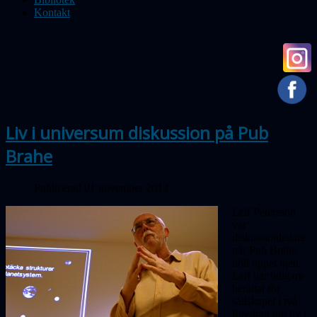
Kontakt
Liv i universum diskussion på Pub
Brahe
Publicerad 01 november 2012
Leif Petersson
var
diskussionledare
när Pub Brahe
höll öppet igen.
Leif har tidigare
berättat för
sällskapet i två
föredrag om liv i