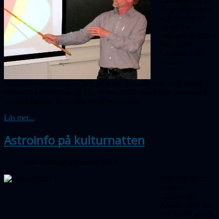
radioteleskop för
långa våglängder
och innebär en
ny era för
radioastronomin.
Prof Hans
Olofsson från
Onsala
rymdobservatorium berättade på septembermötet om detta jättelika
europeiska radioteleskop. Det är mekaniskt enkelt men använder i
gengäld mycket avancerad signalbehandling.
Läs mer...
Astroinfo på kulturnatten
Publicerad 16 september 2012
Självaste Tycho
besökte
sällskapets
Anders Nyholm
när ASTB gjorde