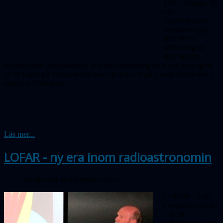
kväll i tisdags, då
vårt
observatorium
öppnades upp
dels för en
utställning av
Rolf Hepps
fascinerande Aniara-bilder, dels för filmvisning av Rolfs koreografi
av en balett på Aniara-temat som spelades in på Lunds stadsteater i
slutet av 1980-talet.
Läs mer...
LOFAR - ny era inom radioastronomin
Publicerad 30 september 2012
LOFAR –
Low
Frequency Array
– är ett