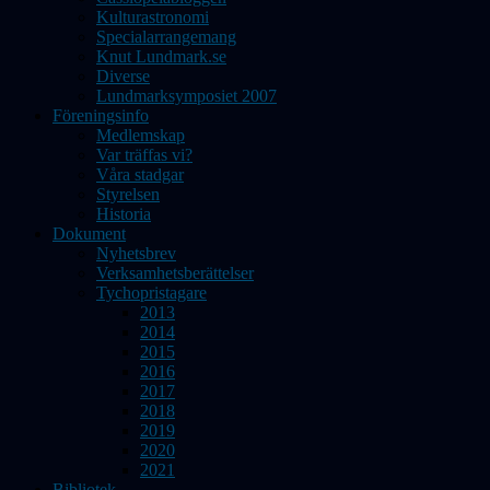
Kulturastronomi
Specialarrangemang
Knut Lundmark.se
Diverse
Lundmarksymposiet 2007
Föreningsinfo
Medlemskap
Var träffas vi?
Våra stadgar
Styrelsen
Historia
Dokument
Nyhetsbrev
Verksamhetsberättelser
Tychopristagare
2013
2014
2015
2016
2017
2018
2019
2020
2021
Bibliotek