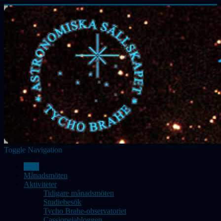
Toggle Navigation
Hem
Månadsmöten
Aktiviteter
Tidigare månadsmöten
Studiebesök
Tycho Brahe-observatoriet
Cassiopeiabloggen