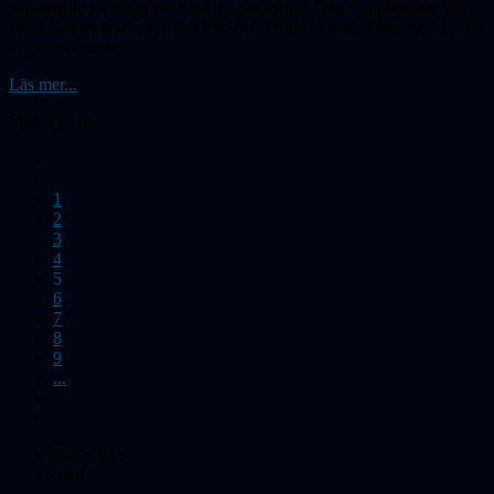
strömmade till. Som vanligt blev det många "aha"-upplevelser vid
anblicken av solen, solfläckarna och synliga massutkastningar i form
av protuberanser.
Läs mer...
Sida 5 av 46
1
2
3
4
5
6
7
8
9
...
Du är här:
Start