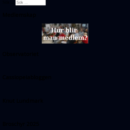
Sök ...
Medlemskap
Observatoriet
Cassiopeiabloggen
Knut Lundmark
Broschyr 2025