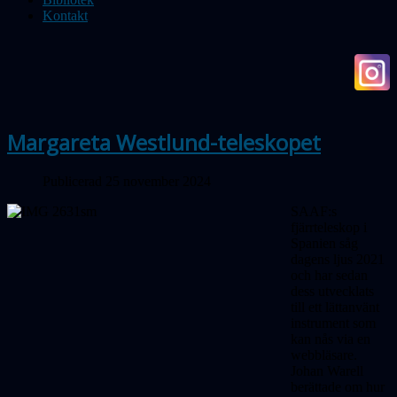
Kontakt
Margareta Westlund-teleskopet
Publicerad 25 november 2024
SAAF:s
fjärrteleskop i
Spanien såg
dagens ljus 2021
och har sedan
dess utvecklats
till ett lättanvänt
instrument som
kan nås via en
webbläsare.
Johan Warell
berättade om hur