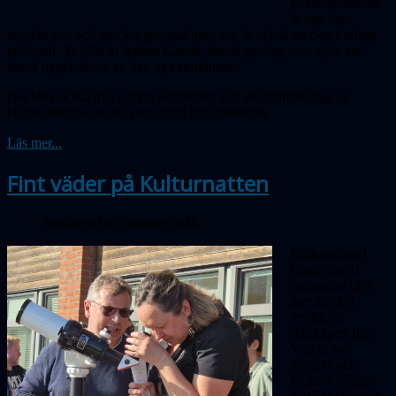
Kraterstrukturen
är inte bara
mycket stor och mycket gammal utan den är också mycket kraftigt
eroderad. Vi bjöd in
Adam Garde
, dansk geolog, som själv var
bland upptäckarna av den nya strukturen.
Det blev också nya vackra astrobilder och ett miniföredrag av
Håkan Pettersson om avancerad infrarödteknik.
Läs mer...
Fint väder på Kulturnatten
Publicerad 02 oktober 2024
Kulturnatten i
Lund den 21
september blev
åter mycket
trevlig för
sällskapets del.
Vädret var
utmärkt och
lockade många