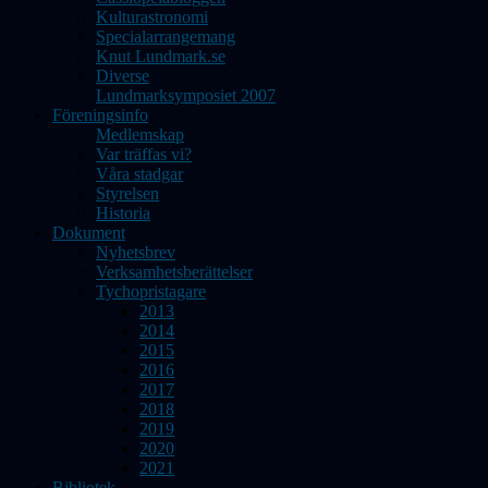
Kulturastronomi
Specialarrangemang
Knut Lundmark.se
Diverse
Lundmarksymposiet 2007
Föreningsinfo
Medlemskap
Var träffas vi?
Våra stadgar
Styrelsen
Historia
Dokument
Nyhetsbrev
Verksamhetsberättelser
Tychopristagare
2013
2014
2015
2016
2017
2018
2019
2020
2021
Bibliotek