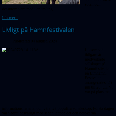
solen och
dessutom vara med i en tävling.
Läs mer...
Livligt på Hamnfestivalen
Publicerad 04 augusti 2024
Liksom vid
tidigare år
medverkade
sällskapet på
Hamnfestivalen
på Limhamn.
Festivalen
arrangerades 25
juli till 28 juli. Vi
var på plats med
informationsmaterial och våra två populära solteleskop. Första dagen
var vädret besvärligt med sedan lättade det och besökarna