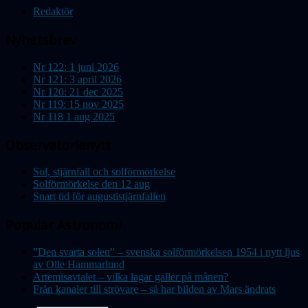
Redaktör
Nyhetsbrev
Nr 122: 1 juni 2026
Nr 121: 3 april 2026
Nr 120: 21 dec 2025
Nr 119: 15 nov 2025
Nr 118 1 aug 2025
Observatorienytt
Sol, stjärnfall och solförmörkelse
Solförmörkelse den 12 aug
Snart tid för augustistjärnfallen
Populär Astronomi
”Den svarta solen” – svenska solförmörkelsen 1954 i nytt ljus
av Olle Hammarlund
Artemisavtalet – vilka lagar gäller på månen?
Från kanaler till strövare – så har bilden av Mars ändrats