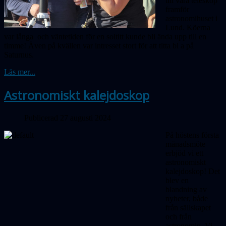
till våra teleskop
framför
astronomihuset i
Lund. Köerna
var långa och väntetiden för en soltitt kunde bli ända upp till en
timme! Även på kvällen var intresset stort för att titta bl a på
Saturnus.
Läs mer...
Astronomiskt kalejdoskop
Publicerad 27 augusti 2024
På höstens första
månadsmöte
erbjöd vi ett
astronomiskt
kalejdoskop! Det
blev en
blandning av
nyheter, både
från sällskapet
och från
astronomin. Vi