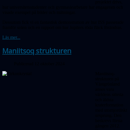
projektet drivs,
hur universitetsstudenter och gymnasiearbetare har engagerats och
visade exempel på bilder och mätningar.
Dessutom fick vi en fantastisk demonstration av hur ISS passerade
framför solen och en rapport om hur Jupiters röda fläck förändras.
Läs mer...
Maniitsoq strukturen
Publicerad 12 oktober 2024
Maniitsoq-
strukturen på
Västgrönland
anses vara
världens största
och äldsta
kraterformation
med utomjordiskt
ursprung. Den
beskrevs första
gången 2012.