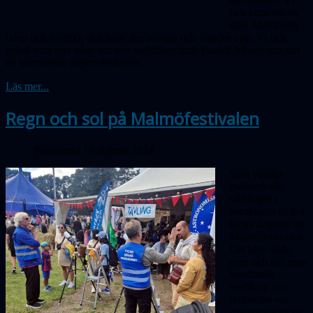
fick höra om en
unik Marsglobs
öden och äventyr, den hade återbördats och visades upp. Vi fick
också veta mer både om den världsberömde Patrick Moore och om
de kommande superteleskopen.
Läs mer...
Regn och sol på Malmöfestivalen
Publicerad 14 augusti 2024
Som vanligt
medverkade
sällskapet i
barnlandet de två
första dagarna av
Malmöfestivalen.
Det blev både
regn och sol, men
hundratals
besökare som
tyckte det var
spännande att se