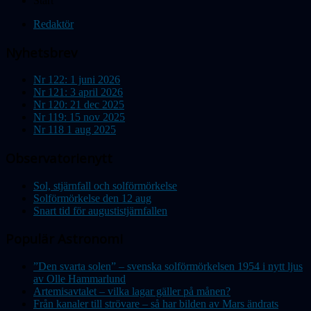
Start
Redaktör
Nyhetsbrev
Nr 122: 1 juni 2026
Nr 121: 3 april 2026
Nr 120: 21 dec 2025
Nr 119: 15 nov 2025
Nr 118 1 aug 2025
Observatorienytt
Sol, stjärnfall och solförmörkelse
Solförmörkelse den 12 aug
Snart tid för augustistjärnfallen
Populär Astronomi
”Den svarta solen” – svenska solförmörkelsen 1954 i nytt ljus
av Olle Hammarlund
Artemisavtalet – vilka lagar gäller på månen?
Från kanaler till strövare – så har bilden av Mars ändrats