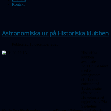
Kontakt
Astronomiska ur på Historiska klubben
Publicerad 18 december 2023
Historiska
klubben
avslutade
ASTB/TBO-året
med ett
lördagsmöte
(16.12) i all
enkelhet på
Tycho Brahe-
observatoriet.
Huvudinslaget
utgjordes av
Pia
Sjöholms
förnämliga föredragning av den avlägsne släktingen, kyrkoherden