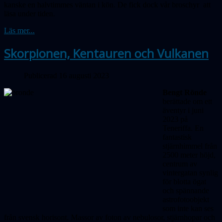
kanske en halvtimmes väntan i kön. De fick dock vår broschyr att
läsa under tiden.
Läs mer...
Skorpionen, Kentauren och Vulkanen
Publicerad 16 augusti 2023
Bengt Rönde
berättade om ett
äventyr i juni
2023 på
Teneriffa. En
fantastisk
stjärnhimmel från
2500 meter höjd,
centrum av
vintergatan synlig
för blotta ögat
och spännande
astrofotoobjekt
som inte kan ses
från svensk horisont. Massor av foton av nebulosor, stjärnhopar och