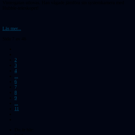
Vintergatan utlovas. Han vågade jämföra sin systemkamera med
Hubble-teleskopet!
Läs mer...
Sida 7 av 46
2
3
4
...
6
7
8
9
...
11
Du är här: