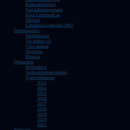
Kulturastronomi
Specialarrangemang
Knut Lundmark.se
Diverse
Lundmarksymposiet 2007
Föreningsinfo
Medlemskap
Var träffas vi?
Våra stadgar
Styrelsen
Historia
Dokument
Nyhetsbrev
Verksamhetsberättelser
Tychopristagare
2013
2014
2015
2016
2017
2018
2019
2020
2021
Bibliotek