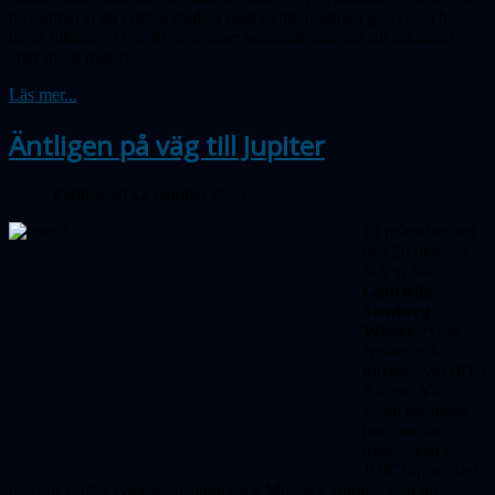
huvudmål är att i detalj studera några vintergatslika galaxer och
deras utkanter. Den 30 november berättade han om sitt sökandet
efter mörk materia.
Läs mer...
Äntligen på väg till Jupiter
Publicerad 12 oktober 2023
På månadsmötet
den 26 oktober
fick vi höra
Gabriella
Stenberg
Wieser
, rymd­
fysiker och
forskare vid IRF i
Kiruna. Via
zoom berättade
hon om sin
medverkan i
JUICE-projektet,
dvs om ESA:s rymdsond Jupiter Icy Moons Explorer, som nu