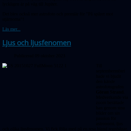
lyckligen är på väg till Jupiter.
Det blev också mer astrofoto och premiär för "På spåret mot
stjärnorna"!
Läs mer...
Ljus och ljusfenomen
Publicerad 09 oktober 2023
Till
septembermötet
hade vi bjudit
den kände
astrofotografen
Göran Strand
.
Medverkande via
zoom berättade
han genom sina
bilder om sin
passion för
astronomi, ljus
och olika ljusfenomen. Vi fick följa med på en resa bland regnbågar,