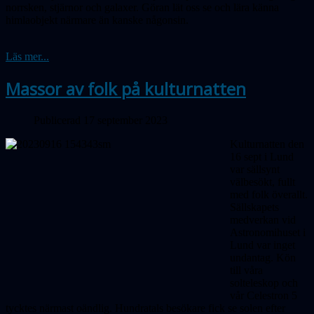
norrsken, stjärnor och galaxer. Göran lät oss se och lära känna
himlaobjekt närmare än kanske någonsin.
Läs mer...
Massor av folk på kulturnatten
Publicerad 17 september 2023
Kulturnatten den
16 sept i Lund
var sällsynt
välbesökt, fullt
med folk överallt.
Sällskapets
medverkan vid
Astronomihuset i
Lund var inget
undantag. Kön
till våra
solteleskop och
vår Celestron 5
tycktes närmast oändlig. Hundratals besökare fick se solen efter