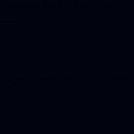
de från astronomiska institutionen i Lund redogjorde för vår
på den forskning som görs på ämnet vid Lunds observatorium.
vensson.
! Dags att betala in medlemsavgiften för 2022! Alla nya medlemmar
" av Johan Kärnfelt.