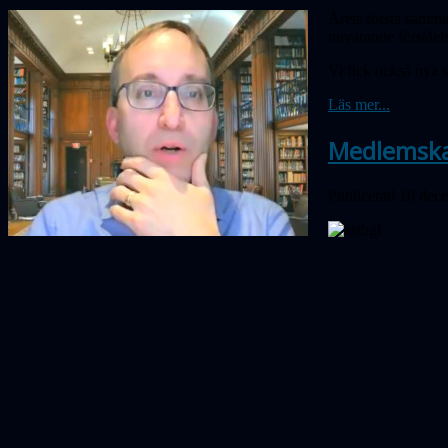
Årets första samma
nuvarande förståel
Vi fick också nya
Läs mer...
Medlemsk
Publicerad 10 dec