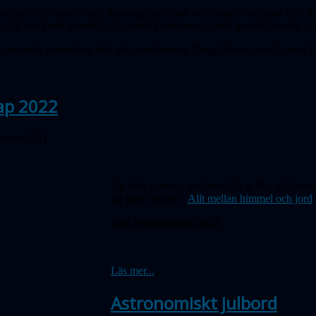
nträde hölls den 27 jan, denna gång enbart via Zoom. Professor Nils Ry
se för var livets atomer uppkommit i universum, med speciell tonvikt 
 spännande astrobilder från våra medlemmar Bengt Rönde och Ronnie S
ap 2022
ember 2021
Ny eller gammal medlem? Ni är lika välkomna
får gratis boken "
Allt mellan himmel och jord
God Fortsättning 2022!
Läs mer...
Astronomiskt julbord