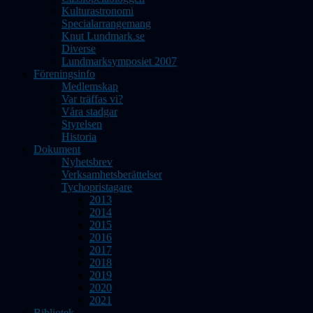
Kulturastronomi
Specialarrangemang
Knut Lundmark.se
Diverse
Lundmarksymposiet 2007
Föreningsinfo
Medlemskap
Var träffas vi?
Våra stadgar
Styrelsen
Historia
Dokument
Nyhetsbrev
Verksamhetsberättelser
Tychopristagare
2013
2014
2015
2016
2017
2018
2019
2020
2021
Bibliotek