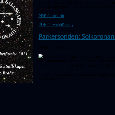
2021 var trots pandemin ett mycket aktivt år för
alla våra aktiviteter! Allt ifrån barn- och gymnas
PDF för utskrift
PDF för webbläsning
Parkersonden: Solkoronans
Publicerad 08 mars 2022
Varför är solens korona myc
solfysikerna hittills gått bet på. Men Parker­so
in sol­forskaren docent Henrik Lundstedt för att
Vi fick också höra om Astronomisk Ungdom oc
observatoriet!