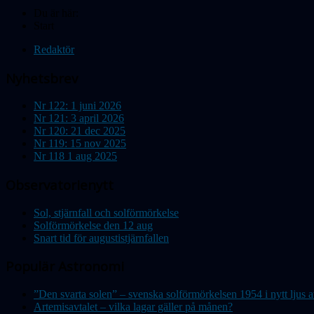
Du är här:
Start
Redaktör
Nyhetsbrev
Nr 122: 1 juni 2026
Nr 121: 3 april 2026
Nr 120: 21 dec 2025
Nr 119: 15 nov 2025
Nr 118 1 aug 2025
Observatorienytt
Sol, stjärnfall och solförmörkelse
Solförmörkelse den 12 aug
Snart tid för augustistjärnfallen
Populär Astronomi
”Den svarta solen” – svenska solförmörkelsen 1954 i nytt lju
Artemisavtalet – vilka lagar gäller på månen?