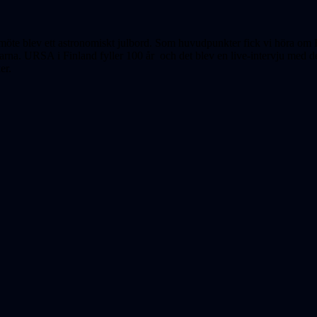
möte blev ett astrono­miskt julbord. Som huvudpunkter fick vi höra o
na. URSA i Finland fyller 100 år och det blev en live-intervju med de
er.