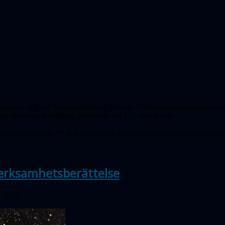
iralgalax och vårt hem i universum. Hur ser Vintergatan egentligen ut,
 gav
Rebecca Forsberg
, doktorand vid LU, oss ett svar.
llskapets årsmöte. Vi fick rapport om ett avancerat gymnasieprojekt och
erksamhetsberättelse
s 2022