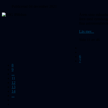
Publicerad 04 december 2021
Årets sista månads
åren med rymdungar
fina astronomiböck
Läs mer...
Sida 11 av 46
6
7
8
9
...
11
12
13
14
...