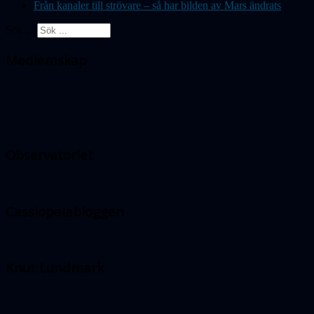
Från kanaler till strövare – så har bilden av Mars ändrats
Sök ...
Medlemskap
Observatoriet
Cassiopeiabloggen
Knut Lundmark