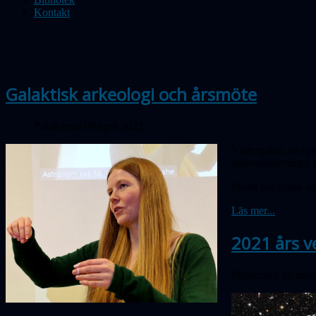
Kontakt
Galaktisk arkeologi och årsmöte
Publicerad 09 april 2022
Vintergatan, en sp
supersimuleringar
Mötet var också sä
Läs mer...
2021 års v
Publicerad 28 mar