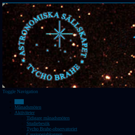
Toggle Navigation
Hem
Månadsmöten
Aktiviteter
Tidigare månadsmöten
Studiebesök
Tycho Brahe-observatoriet
Cassiopeiabloggen