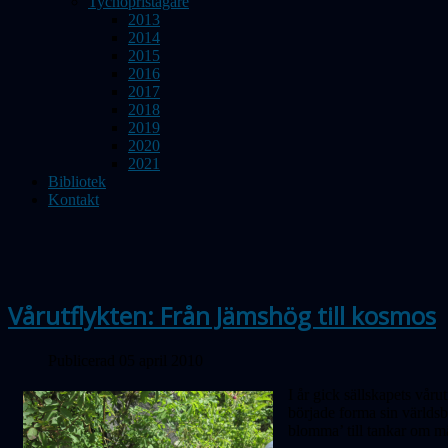
Tychopristagare
2013
2014
2015
2016
2017
2018
2019
2020
2021
Bibliotek
Kontakt
Vårutflykten: Från Jämshög till kosmos
Publicerad 05 april 2010
I år gick sällskapets vår
började forma sin världsb
blomma’ till tankar om mä