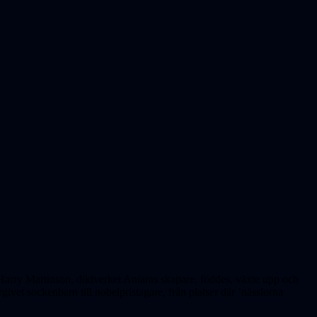
m Harry Martinson, diktverket Aniaras skapare, föddes, växte upp och
ivet sockenbarn till nobelpristagare, från platser där ’nässlorna