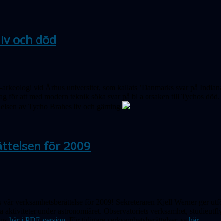
iv och död
-arkeologi vid Århus universitet, som kallats ’Danmarks svar på Indiana 
g för att med modern teknik söka svar på bl a orsaken till Tychos död. 
ståelsen av Tycho Brahes liv och gärning.
ttelsen för 2009
 vår verksamhetsberättelse för 2009! Sekreteraren Kjell Werner ger utför
a aktiviteter under astronomiåret. Observatoriets verksamhet, studieutf
nns
här i PDF-version.
För tidigare verksamhetsberättelser, se
här.