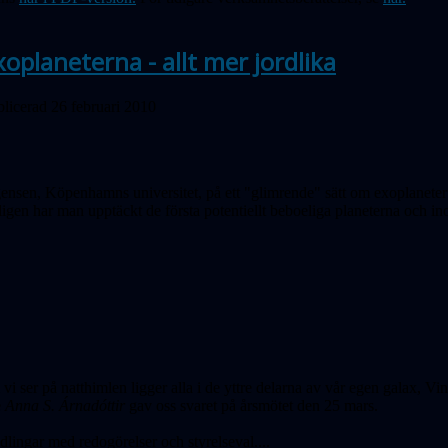
xoplaneterna - allt mer jordlika
licerad 26 februari 2010
nsen, Köpenhamns universitet, på ett "glimrende" sätt om exoplaneter p
ligen har man upptäckt de första potentiellt beboeliga planeterna och i
vi ser på natthimlen ligger alla i de yttre delarna av vår egen galax, V
e
Anna S. Árnadóttir
gav oss svaret på årsmötet den 25 mars.
lingar med redogörelser och styrelseval....