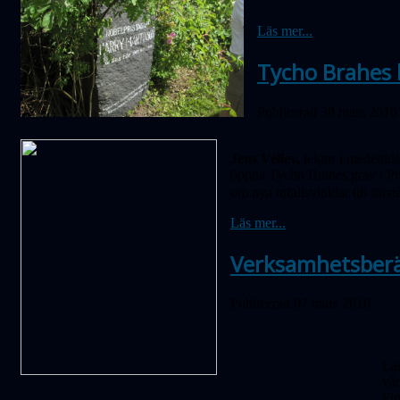
Läs mer...
Tycho Brahes l
Publicerad 30 mars 2010
Jens Vellev,
lektor i medeltids
öppna Tycho Brahes grav i Pra
om nya infallsvinklar till för
Läs mer...
Verksamhetsberä
Publicerad 07 mars 2010
Läs
vår
Fi