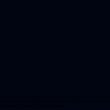
utflykt till nordvästra Blekinge och trakten däromkring. Det var här so
ild. Med kunniga vägvisare fick vi följa Harry Martinsons väg från överg
nsklighetens framtid i ett oändligt kosmos.