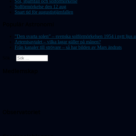
Sol, stjärnfall och solförmörkelse
Solförmörkelse den 12 aug
Snart tid för augustistjärnfallen
Populär Astronomi
”Den svarta solen” – svenska solförmörkelsen 1954 i nytt lju
Artemisavtalet – vilka lagar gäller på månen?
Från kanaler till strövare – så har bilden av Mars ändrats
Sök ...
Medlemskap
Observatoriet