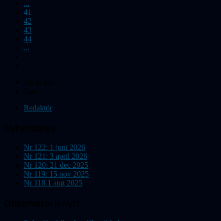
...
41
42
43
44
...
Du är här:
Start
Redaktör
Nyhetsbrev
Nr 122: 1 juni 2026
Nr 121: 3 april 2026
Nr 120: 21 dec 2025
Nr 119: 15 nov 2025
Nr 118 1 aug 2025
Observatorienytt