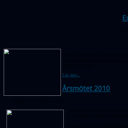
E
Pub
Den 25 feb berättade Uffe Gråe Jørge
en annan stjärna upptäcktes. Helt ny
finnas i vår galax.
Läs mer...
Årsmötet 2010
Publicerad 26 februari 2010
Jorden, solen och de stjärnor som 
ser ’inifrån’? Nyligen disputerad
Dessutom var det årsmötesförhand