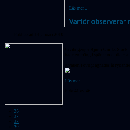
Läs mer...
Varför observerar 
Publicerad 13 januari 2010
Civilingenjör
Björn Gimle,
Stock
hade en mängd spännande bilder att
Kvällen i övrigt ägnades åt rykande
Läs mer...
Sida 41 av 46
36
37
38
39