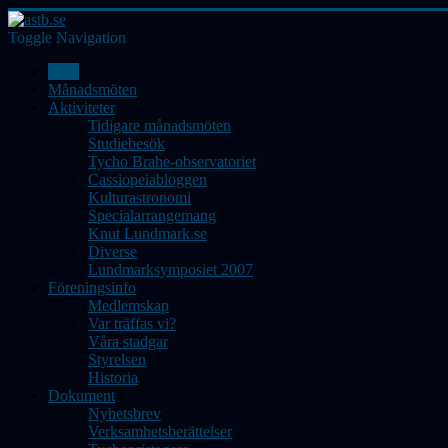
Toggle Navigation
Hem
Månadsmöten
Aktiviteter
Tidigare månadsmöten
Studiebesök
Tycho Brahe-observatoriet
Cassiopeiabloggen
Kulturastronomi
Specialarrangemang
Knut Lundmark.se
Diverse
Lundmarksymposiet 2007
Föreningsinfo
Medlemskap
Var träffas vi?
Våra stadgar
Styrelsen
Historia
Dokument
Nyhetsbrev
Verksamhetsberättelser