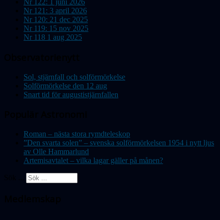
Nr 122: 1 juni 2026
Nr 121: 3 april 2026
Nr 120: 21 dec 2025
Nr 119: 15 nov 2025
Nr 118 1 aug 2025
Observatorienytt
Sol, stjärnfall och solförmörkelse
Solförmörkelse den 12 aug
Snart tid för augustistjärnfallen
Populär Astronomi
Roman – nästa stora rymdteleskop
”Den svarta solen” – svenska solförmörkelsen 1954 i nytt ljus
av Olle Hammarlund
Artemisavtalet – vilka lagar gäller på månen?
Sök ...
Medlemskap