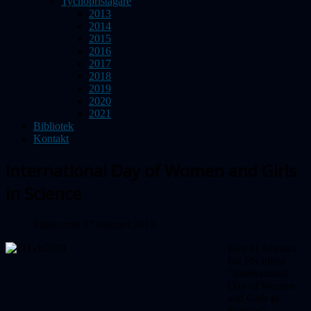
Tychopristagare
2013
2014
2015
2016
2017
2018
2019
2020
2021
Bibliotek
Kontakt
International Day of Women and Girls
in Science
Publicerad 07 februari 2019
Den 11 februari
har FN utlyst
"International
Day of Women
and Girls in
Science".