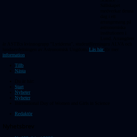
Sällskapet
medverkar denna
dag i ett
arrangemang på
astronomiska
institutionen i
Lund. Arrangörer
är ASTB:s kvinnogrupp "Lyriderna", studentföreningen
ALVA
och
lundaavdelningen av Astronomisk Ungdom.
Läs här
för
mer
information
.
Tillb
Nästa
Du är här:
Start
Nyheter
Nyheter
International Day of Women and Girls in Science
Redaktör
Nyhetsbrev