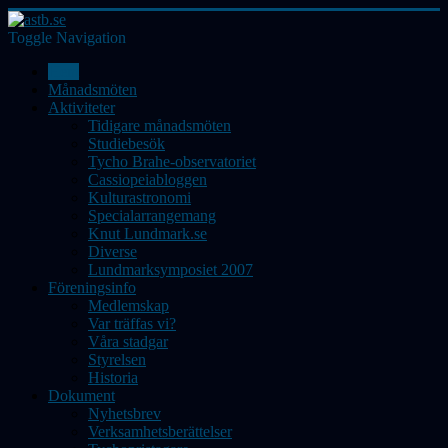
Toggle Navigation
Hem
Månadsmöten
Aktiviteter
Tidigare månadsmöten
Studiebesök
Tycho Brahe-observatoriet
Cassiopeiabloggen
Kulturastronomi
Specialarrangemang
Knut Lundmark.se
Diverse
Lundmarksymposiet 2007
Föreningsinfo
Medlemskap
Var träffas vi?
Våra stadgar
Styrelsen
Historia
Dokument
Nyhetsbrev
Verksamhetsberättelser