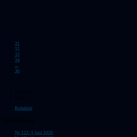
31
32
33
34
...
36
Du är här:
Start
Redaktör
Nyhetsbrev
Nr 122: 1 juni 2026