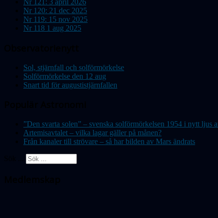
Nr 121: 3 april 2026
Nr 120: 21 dec 2025
Nr 119: 15 nov 2025
Nr 118 1 aug 2025
Observatorienytt
Sol, stjärnfall och solförmörkelse
Solförmörkelse den 12 aug
Snart tid för augustistjärnfallen
Populär Astronomi
”Den svarta solen” – svenska solförmörkelsen 1954 i nytt lju
Artemisavtalet – vilka lagar gäller på månen?
Från kanaler till strövare – så har bilden av Mars ändrats
Sök ...
Medlemskap