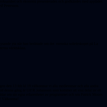
s. Verksamhet och ekonomi presenterades och godkändes med applåder.
if Petersson.
 lysande yta när han berättade om det svenska solteleskopet på La
ersta världsklass.
en den 13 feb kl 19 välkomnar vi alla medlemmar och alla andra
 Värd denna gång är Ulf R Johansson som kommer att visa delar av ett
rättar om sin egna erfarenheter av programmet och om Patrick Moore.
is! Välkomna!