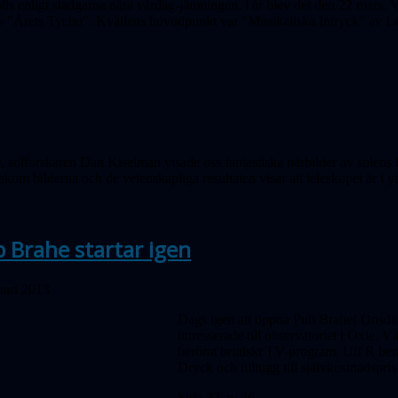
lls enligt stadgarna nära vårdag-jämningen, i år blev det den 22 mar
v "Årets Tycho". Kvällens huvudpunkt var "Musikaliska Intryck" av Le
e, solforskaren Dan Kiselman visade oss fantastiska närbilder av solens
om bilderna och de vetenskapliga resultaten visar att teleskopet är i ytt
b Brahe startar igen
uari 2013
Dags igen att öppna Pub Brahe! Onsdag
intresserade till observatoriet i Oxie.
berömt brittiskt TV-program. Ulf R be
Dryck och tilltugg till självkostnadspr
Sida 32 av 46