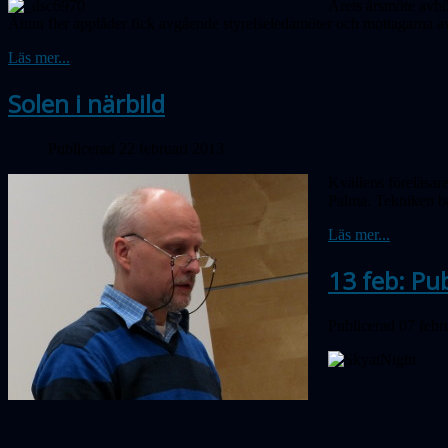
Årets årsmöte avhö
Ännu fler applåder fick avgående styrelseledamöter och mottagarna a
Läs mer...
Solen i närbild
Publicerad 22 februari 2013
Kvällens föreläsar
Palma. Tekniken bak
Läs mer...
13 feb: Pu
Publicerad 07 febr