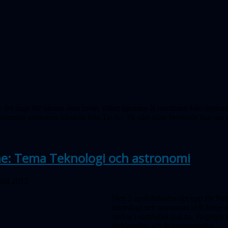
r det dags för vårens sista möte, vilket ägnades åt resultaten från öpp
tt närmare analysera hårstrån från Tycho. På vårt möte berättade han om 
e: Tema Teknologi och astronomi
pril 2013
Den 2 april dukades det upp för Pub
teknologi och astronomi och Jorge d
verkar i samhället just nu. Begrepp s
förklarades och demonstrerades.