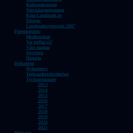
Kulturastronomi
Specialarrangemang
Knut Lundmark.se
Diverse
Lundmarksymposiet 2007
Föreningsinfo
Medlemskap
Var träffas vi?
Våra stadgar
Styrelsen
Historia
Dokument
Nyhetsbrev
Verksamhetsberättelser
Tychopristagare
2013
2014
2015
2016
2017
2018
2019
2020
2021
Bibliotek