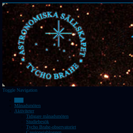
Toggle Navigation
Hem
Månadsmöten
Aktiviteter
Tidigare månadsmöten
Studiebesök
Tycho Brahe-observatoriet
Cassiopeiabloggen