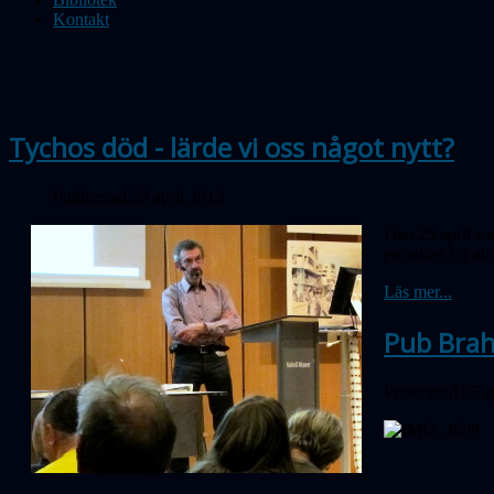
Kontakt
Tychos död - lärde vi oss något nytt?
Publicerad 29 april 2013
Den 25 april va
projektet för a
Läs mer...
Pub Brah
Publicerad 05 a