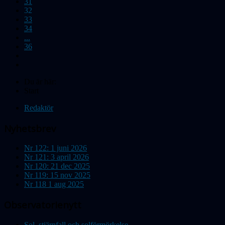
31
32
33
34
...
36
Du är här:
Start
Redaktör
Nyhetsbrev
Nr 122: 1 juni 2026
Nr 121: 3 april 2026
Nr 120: 21 dec 2025
Nr 119: 15 nov 2025
Nr 118 1 aug 2025
Observatorienytt
Sol, stjärnfall och solförmörkelse