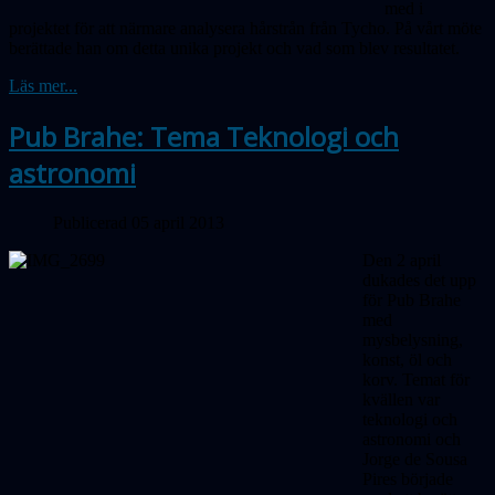
med i
projektet för att närmare analysera hårstrån från Tycho. På vårt möte
berättade han om detta unika projekt och vad som blev resultatet.
Läs mer...
Pub Brahe: Tema Teknologi och
astronomi
Publicerad 05 april 2013
Den 2 april
dukades det upp
för Pub Brahe
med
mysbelysning,
konst, öl och
korv. Temat för
kvällen var
teknologi och
astronomi och
Jorge de Sousa
Pires började