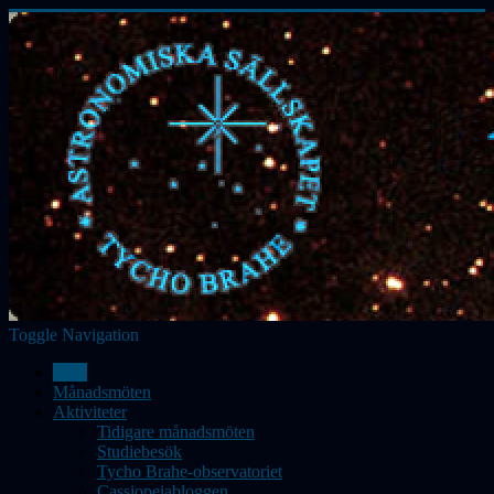
Toggle Navigation
Hem
Månadsmöten
Aktiviteter
Tidigare månadsmöten
Studiebesök
Tycho Brahe-observatoriet
Cassiopeiabloggen