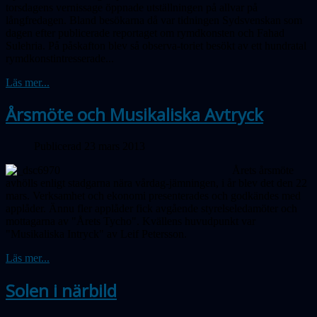
torsdagens vernissage öppnade utställningen på allvar på
långfredagen. Bland besökarna då var tidningen Sydsvenskan som
dagen efter publicerade reportaget om rymdkonsten och Fahad
Sulehria. På påskafton blev så observa-toriet besökt av ett hundratal
rymdkonstintresserade...
Läs mer...
Årsmöte och Musikaliska Avtryck
Publicerad 23 mars 2013
Årets årsmöte
avhölls enligt stadgarna nära vårdag-jämningen, i år blev det den 22
mars. Verksamhet och ekonomi presenterades och godkändes med
applåder. Ännu fler applåder fick avgående styrelseledamöter och
mottagarna av "Årets Tycho". Kvällens huvudpunkt var
"Musikaliska Intryck" av Leif Petersson.
Läs mer...
Solen i närbild