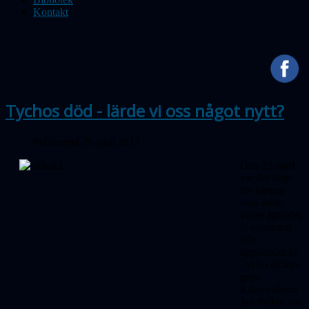
Kontakt
Tychos död - lärde vi oss något nytt?
Publicerad 29 april 2013
Den 25 april
var det dags
för vårens
sista möte,
vilket ägnades
åt resultaten
från
öppnandet av
Tycho Brahes
grav.
Kärnfysikern
Jan Pallon var