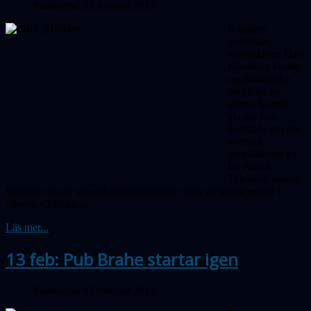
Publicerad 22 februari 2013
Kvällens
föreläsare,
solforskaren Dan
Kiselman visade
oss fantastiska
närbilder av
solens lysande
yta när han
berättade om det
svenska
solteleskopet på
La Palma.
Tekniken bakom
bilderna och de vetenskapliga resultaten visar att teleskopet är i
yttersta världsklass.
Läs mer...
13 feb: Pub Brahe startar igen
Publicerad 07 februari 2013