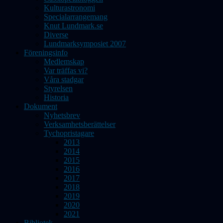
Kulturastronomi
Specialarrangemang
Knut Lundmark.se
Diverse
Lundmarksymposiet 2007
Föreningsinfo
Medlemskap
Var träffas vi?
Våra stadgar
Styrelsen
Historia
Dokument
Nyhetsbrev
Verksamhetsberättelser
Tychopristagare
2013
2014
2015
2016
2017
2018
2019
2020
2021
Bibliotek