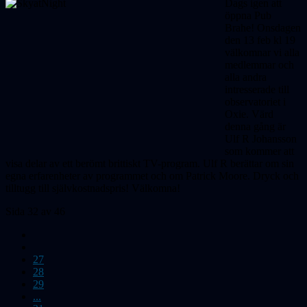
Dags igen att
öppna Pub
Brahe! Onsdagen
den 13 feb kl 19
välkomnar vi alla
medlemmar och
alla andra
intresserade till
observatoriet i
Oxie. Värd
denna gång är
Ulf R Johansson
som kommer att
visa delar av ett berömt brittiskt TV-program. Ulf R berättar om sin
egna erfarenheter av programmet och om Patrick Moore. Dryck och
tilltugg till självkostnadspris! Välkomna!
Sida 32 av 46
27
28
29
...