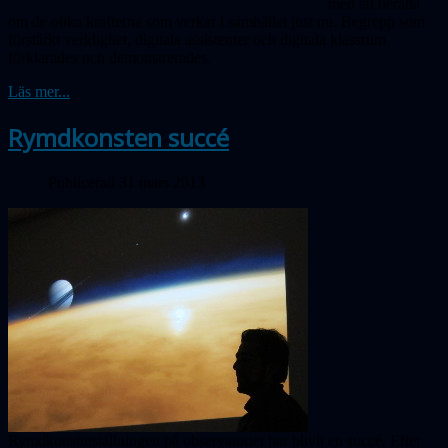
med att berätta
om de olika krafterna som verkar i samhället just nu. Begrepp som
förstärkt verklighet, digitala assistenter och digitala klassrum
förklarades och demonstrerades.
Läs mer...
Rymdkonsten succé
Publicerad 31 mars 2013
Rymdkonstutställningen på observatoriet har blivit en succé. Efter