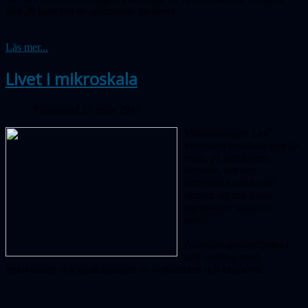
den 28 april om de spännande planerna.
Läs mer...
Livet i mikroskala
Publicerad 25 mars 2011
Mikrobiologen Leif
Petersson berättade den 24
mars, på sällskapets
årsmöte, om den
fantastiska värld som
öppnar sig när livets
egenskaper studeras i
detalj.
Årsmötet genomfördes i
god ordning med
redovisning och godkännande av verksamhet och ekonomi.