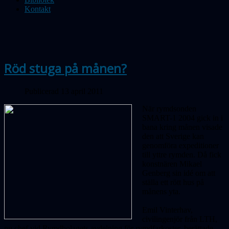
Kontakt
Röd stuga på månen?
Publicerad 13 april 2011
När rymdsonden
SMART-1 2004 gick in i
bana kring månen visade
den att Sverige kan
genomföra expeditioner
till yttre rymden. Då fick
konstnären Mikael
Genberg sin idé om att
ställa ett rött hus på
månens yta.
Emil Vinterhav,
civilingenjör från LTH,
nu chef vid Rymdbolagets avdelning för rymdfarkoster, berättade