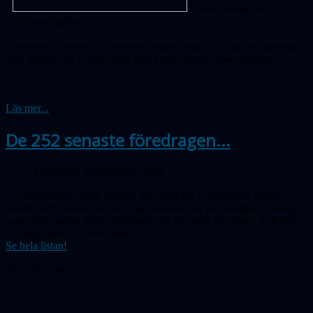
observationer av
Andromedagalaxen.
Fotografen Torbjörn Andersson visade utdrag från sin nya fotobok
över Malmö, bl a med bilder från Tycho Brahe-observatoriet.
Läs mer...
De 252 senaste föredragen...
Publicerad 09 december 2010
Vår sekreterare, Kjell Werner, har grävt lite i sällskapets senare
historia och samlat ihop en imponerande lista på samtliga föredrag
som hållits sedan 1975, nämligen 252 stycken! Här finns stoff både
för inspiration och eftertanke...
Se hela listan!
Sida 39 av 46