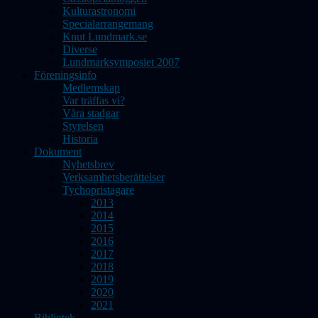
Kulturastronomi
Specialarrangemang
Knut Lundmark.se
Diverse
Lundmarksymposiet 2007
Föreningsinfo
Medlemskap
Var träffas vi?
Våra stadgar
Styrelsen
Historia
Dokument
Nyhetsbrev
Verksamhetsberättelser
Tychopristagare
2013
2014
2015
2016
2017
2018
2019
2020
2021
Bibliotek