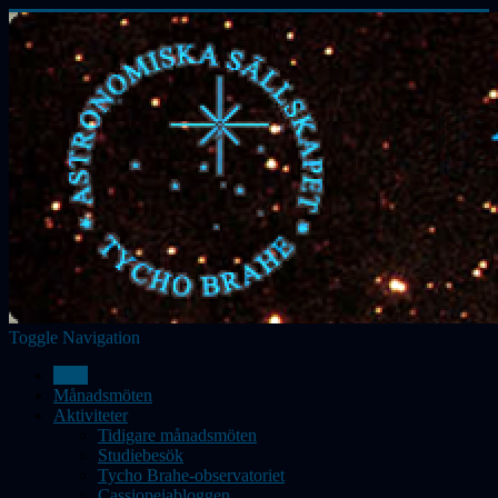
Toggle Navigation
Hem
Månadsmöten
Aktiviteter
Tidigare månadsmöten
Studiebesök
Tycho Brahe-observatoriet
Cassiopeiabloggen