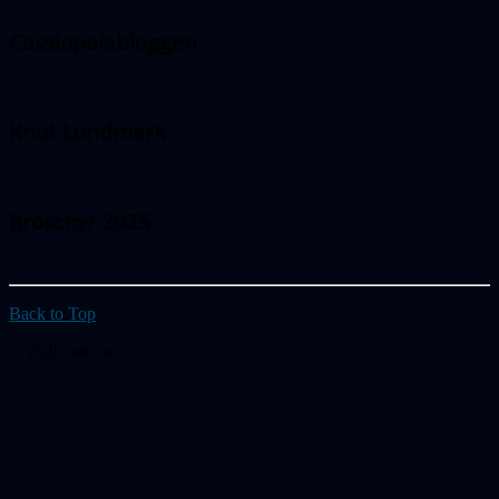
Cassiopeiabloggen
Knut Lundmark
Broschyr 2025
Back to Top
© 2026 astb.se