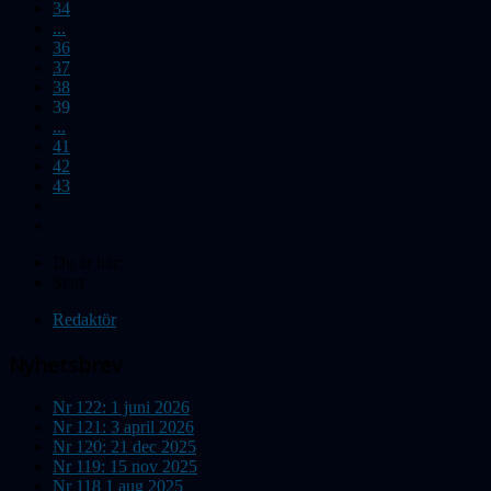
34
...
36
37
38
39
...
41
42
43
Du är här:
Start
Redaktör
Nyhetsbrev
Nr 122: 1 juni 2026
Nr 121: 3 april 2026
Nr 120: 21 dec 2025
Nr 119: 15 nov 2025
Nr 118 1 aug 2025