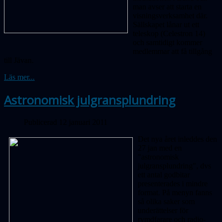
man avser att starta en
visningsverksamhet där.
Sällskapet lånar ut ett
teleskop (Celestron 14)
och samtidigt kommer
medlemmar att få tillgång
till Jävan.
Läs mer...
Astronomisk julgransplundring
Publicerad 12 januari 2011
Det nya året inleddes den
27 jan med en
"astronomisk
julgransplundring", dvs
ett antal godbitar
presenterades i mindre
format. På menyn fanns
så olika saker som
underättelser för
rymdfarare och radio-