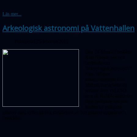
Läs mer...
Arkeologisk astronomi på Vattenhallen
Publicerad 25 februari 2011
Den 24 februari besökte
Kim Nilsson oss och
berättade om
"arkeologisk astronomi".
Kim, tidigare
amatörastronom från
Malmö, har arbetat de
senaste åren vid ESO
som sk Hubble-astronom.
Hon berättade om sina
studier av avlägsna
galaxer med syftet att öka förståelsen av hur galaxer uppstår och
utvecklas.