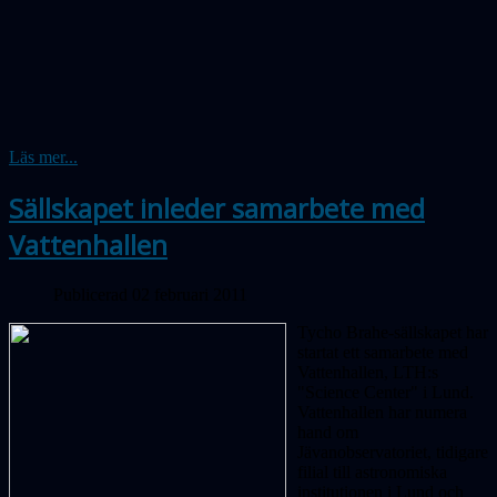
Läs mer...
Sällskapet inleder samarbete med
Vattenhallen
Publicerad 02 februari 2011
Tycho Brahe-sällskapet har
startat ett samarbete med
Vattenhallen, LTH:s
"Science Center" i Lund.
Vattenhallen har numera
hand om
Jävanobservatoriet, tidigare
filial till astronomiska
institutionen i Lund och