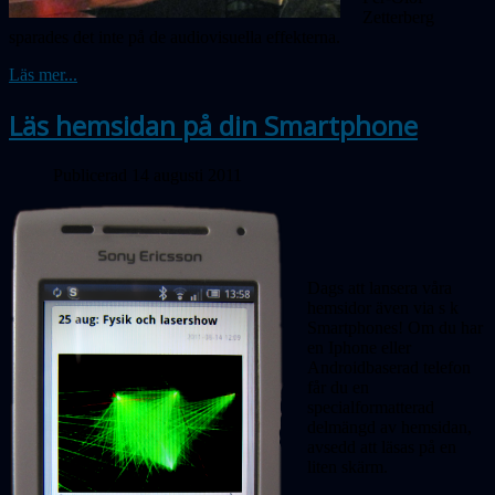
Zetterberg
sparades det inte på de audiovisuella effekterna.
Läs mer...
Läs hemsidan på din Smartphone
Publicerad 14 augusti 2011
Dags att lansera våra
hemsidor även via s k
Smartphones! Om du har
en Iphone eller
Androidbaserad telefon
får du en
specialformatterad
delmängd av hemsidan,
avsedd att läsas på en
liten skärm.