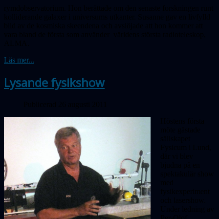
rymdobservatorium. Hon berättade om den senaste forskningen runt
kolliderande galaxer i universums utkanter. Susanne gav en livfylld
bild av de kosmiska skeendena och avslöjade att hon kommer att
vara bland de första som använder världens största radioteleskop,
ALMA.
Läs mer...
Lysande fysikshow
Publicerad 26 augusti 2011
Höstens första
möte gästade
sällskapet
Fysicum i Lund,
där vi blev
bjudna på en
spektakulär show
med
fysikexperiment
och lasershow.
Under ledning av
Per-Olof