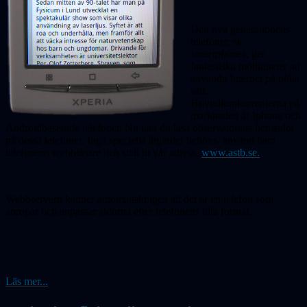
Den nya generationens
telefoner, sk
smartphones
, ger
fantastiska möjligheter att
använda Internet på olika
sätt.
Huvudkonkurrenterna på
marknaden är Iphone och
Androidbaserade telefoner. Nu kan du läsa observatoriets hemsidor
på dessa telefoner. Inga speciella åtgärder behövs, använd bara
telefonens webbläsare och ställ in vår adress,
www.astb.se.
Webbservern känner automatiskt igen att det är en telefon som
anropar och anpassar sidorna efter telefonens lilla format.
Läs mer...