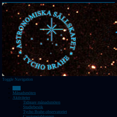
Toggle Navigation
Hem
Månadsmöten
Aktiviteter
Tidigare månadsmöten
Studiebesök
Tycho Brahe-observatoriet
Cassiopeiabloggen