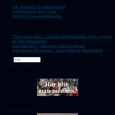
Sol, stjärnfall och solförmörkelse
Solförmörkelse den 12 aug
Snart tid för augustistjärnfallen
Populär Astronomi
”Den svarta solen” – svenska solförmörkelsen 1954 i nytt ljus
av Olle Hammarlund
Artemisavtalet – vilka lagar gäller på månen?
Från kanaler till strövare – så har bilden av Mars ändrats
Sök ...
Medlemskap
Observatoriet