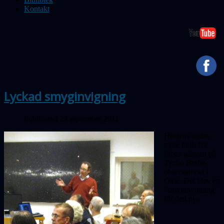
Kontakt
Lyckad smyginvigning
Publicerad 23 september 2011
Höstens andra
möte hölls för
första gången på
Tycho Brahe-
observatoriet i
Oxie. Det blev en
"smyginvigning"
för den nya