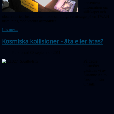
presentera
information om
sällskapet och
observatoriet. Institutionen hade samtidigt vernissage på en TWAN-
utställning med vackra astrobilder.
Läs mer...
Kosmiska kollisioner - äta eller ätas?
Publicerad 08 september 2011
På tredje
höstmötet
gästades vi av
Susanne Aalto,
forskare från
Onsala