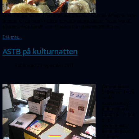
föreläsningslokalen. Det fungerade utmärkt, ett 50-tal deltagare hade
kommit för att höra kvällens huvudföredragshållare, Johan Warell.
Han berättade om de senaste rönen från planeten Merkurius.
Läs mer...
ASTB på kulturnatten
Publicerad 20 september 2011
Astronomiska
Sällskapet Tycho
Brahe
medverkade på
kulturnatten i
Lund i år. Vi höll
till på
astronomiska
institutionen, där
vi kunde