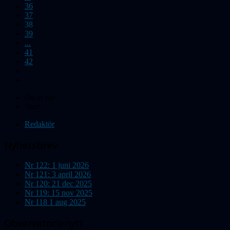
36
37
38
39
...
41
42
Du är här:
Start
Redaktör
Nyhetsbrev
Nr 122: 1 juni 2026
Nr 121: 3 april 2026
Nr 120: 21 dec 2025
Nr 119: 15 nov 2025
Nr 118 1 aug 2025
Observatorienytt