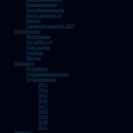
Kulturastronomi
Specialarrangemang
Knut Lundmark.se
Diverse
Lundmarksymposiet 2007
Föreningsinfo
Medlemskap
Var träffas vi?
Våra stadgar
Styrelsen
Historia
Dokument
Nyhetsbrev
Verksamhetsberättelser
Tychopristagare
2013
2014
2015
2016
2017
2018
2019
2020
2021
Bibliotek