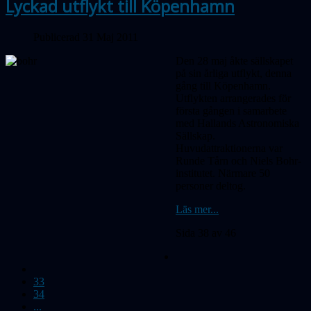
Lyckad utflykt till Köpenhamn
Publicerad 31 Maj 2011
Den 28 maj åkte sällskapet
på sin årliga utflykt, denna
gång till Köpenhamn.
Utflykten arrangerades för
första gången i samarbete
med Hallands Astronomiska
Sällskap.
Huvudattraktionerna var
Runde Tårn och Niels Bohr-
institutet. Närmare 50
personer deltog.
Läs mer...
Sida 38 av 46
33
34
...