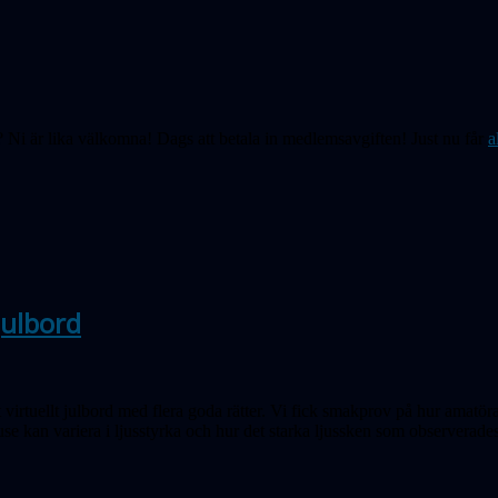
Ni är lika välkomna! Dags att betala in medlemsavgiften! Just nu får
a
julbord
t virtuellt julbord med flera goda rätter. Vi fick smakprov på hur amatö
use kan variera i ljusstyrka och hur det starka ljussken som observerade