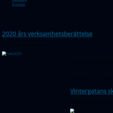
Kontakt
2020 års verksamhetsberättelse
Publicerad 18 mars 2021
2020 var trots pandemin ett 
Allt ifrån barn- och gymnasi
Vintergatans s
Publicerad 28 februari 202