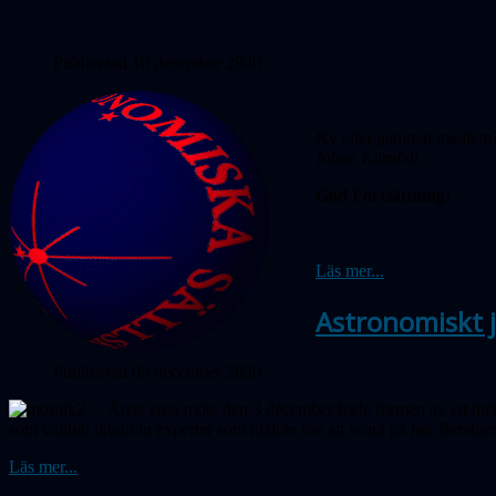
Publicerad 10 december 2020
Ny eller gammal medlem? 
Johan Kärnfelt.
God Fortsättning!
Läs mer...
Astronomiskt 
Publicerad 09 december 2020
Årets sista möte den 3 december hade formen av ett lite
som vanligt bjudit in experter som hjälpte oss att svara på hur Betelge
Läs mer...