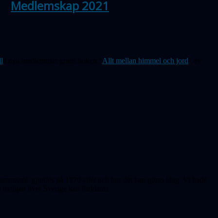
Medlemskap 2021
ll
a nya medlemmar gratis boken "
Allt mellan himmel och jord
" av
rastronomi gjordes på 1970-talet och hur det kan göras idag. Vi hade
s nyligen över Sverige kan förklaras.