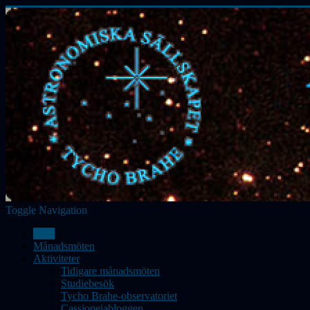
Toggle Navigation
Hem
Månadsmöten
Aktiviteter
Tidigare månadsmöten
Studiebesök
Tycho Brahe-observatoriet
Cassiopeiabloggen