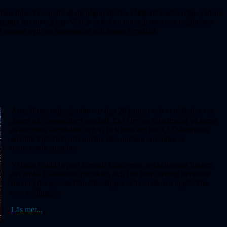
erkar ibland varandra så att någon stjärna våldsamt kastas iväg. Sådana
rgatan har utvecklats. Vi fick också en intervju med nya redaktören
a senaste nytt om marssonder och annan rymdfart.
Årets första månadsmöte var den 28 januari och vi träffades via
Zoom på coronasäkert avstånd. Det blev en fort­sättning på temat
avancerade astrobilder och vi fick höra om hur CCD-kameran
använts historiskt och om hur den numera användes av
avancerade amatörer.
Vi hade bjudit in prof Lennart Lindegren, nyckelperson bakom
det unika Gaiasatellit-projektet, och i ett kortföredrag berättade
han om det senaste från datasläppet och om de nya upptäckter
som möjliggörs.
Läs mer...