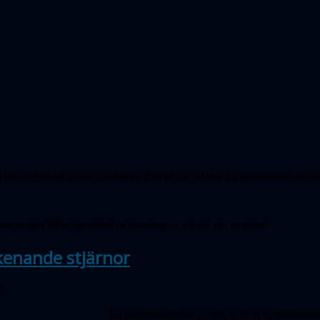
mycket aktivt år för sällskapet. Klicka för att titta på verksamhetsberätt
stprojekt till högkvalitativa föredrag – och allt där emellan!
kenande stjärnor
1
Till zoommötet den 25 feb bjöd vi in doktoran