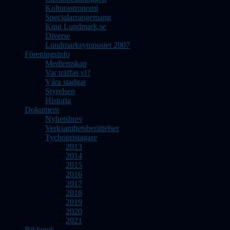
Kulturastronomi
Specialarrangemang
Knut Lundmark.se
Diverse
Lundmarksymposiet 2007
Föreningsinfo
Medlemskap
Var träffas vi?
Våra stadgar
Styrelsen
Historia
Dokument
Nyhetsbrev
Verksamhetsberättelser
Tychopristagare
2013
2014
2015
2016
2017
2018
2019
2020
2021
Bibliotek