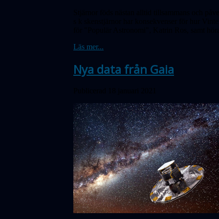
Stjärnor föds nästan alltid tillsammans och påv
s k skenstjärnor har konsekvenser för hur Vinte
för "Populär Astronomi", Katrin Ros, samt hör
Läs mer...
Nya data från Gaia
Publicerad 18 januari 2021