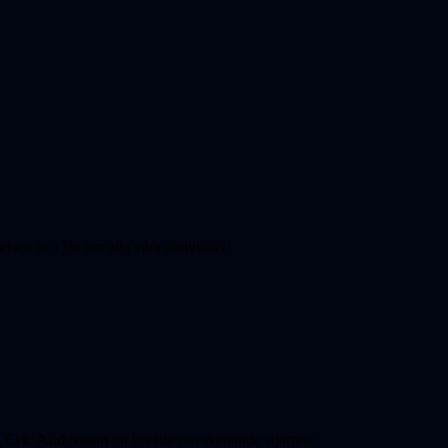
elsen och läs om alla våra aktiviteter!
d
Eric Andersson
att berätta om skenande stjärnor.