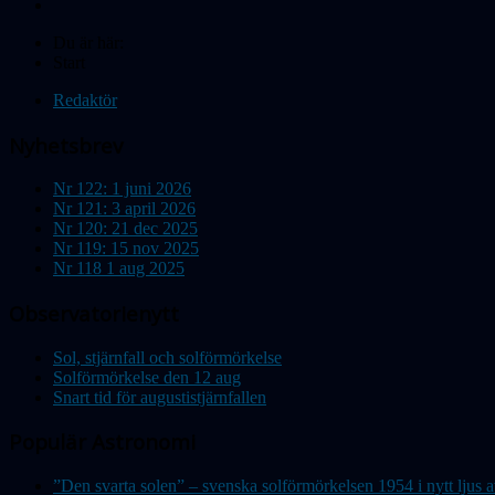
Du är här:
Start
Redaktör
Nyhetsbrev
Nr 122: 1 juni 2026
Nr 121: 3 april 2026
Nr 120: 21 dec 2025
Nr 119: 15 nov 2025
Nr 118 1 aug 2025
Observatorienytt
Sol, stjärnfall och solförmörkelse
Solförmörkelse den 12 aug
Snart tid för augustistjärnfallen
Populär Astronomi
”Den svarta solen” – svenska solförmörkelsen 1954 i nytt lju