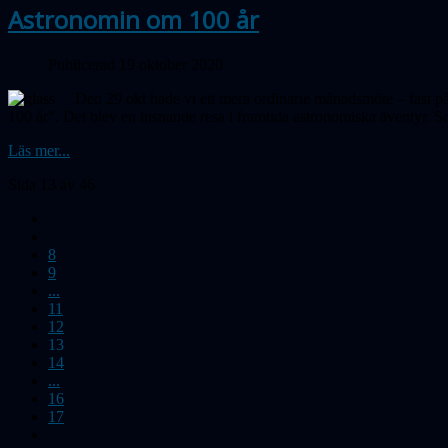
Astronomin om 100 år
Publicerad 19 oktober 2020
Den 29 okt hade vi ett mera ordinarie månadsmöte – fast på
100 år". Det blev en hisnande resa i framtida astronomiska äventyr. 
Läs mer...
Sida 13 av 46
8
9
...
11
12
13
14
...
16
17