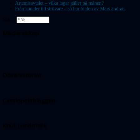
Artemisavtalet – vilka lagar gäller på månen?
Från kanaler till strövare – så har bilden av Mars ändrats
Sök ...
Medlemskap
Observatoriet
Cassiopeiabloggen
Knut Lundmark