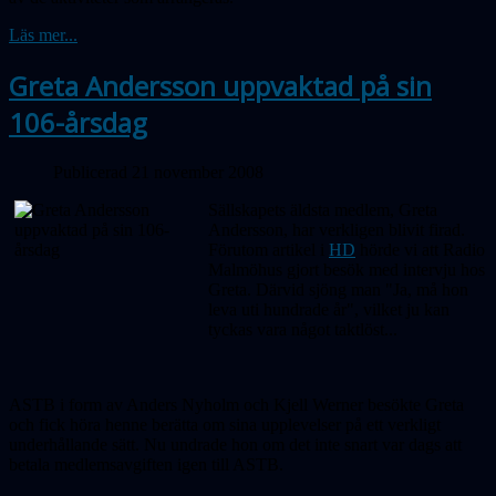
Läs mer...
Greta Andersson uppvaktad på sin
106-årsdag
Publicerad 21 november 2008
Sällskapets äldsta medlem, Greta
Andersson, har verkligen blivit firad.
Förutom artikel i
HD
hörde vi att Radio
Malmöhus gjort besök med intervju hos
Greta. Därvid sjöng man "Ja, må hon
leva uti hundrade år", vilket ju kan
tyckas vara något taktlöst...
ASTB i form av Anders Nyholm och Kjell Werner besökte Greta
och fick höra henne berätta om sina upplevelser på ett verkligt
underhållande sätt. Nu undrade hon om det inte snart var dags att
betala medlemsavgiften igen till ASTB.