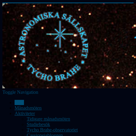
Toggle Navigation
Hem
Månadsmöten
Aktiviteter
Tidigare månadsmöten
Studiebesök
Tycho Brahe-observatoriet
Cassiopeiabloggen