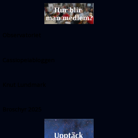
Observatoriet
Cassiopeiabloggen
Knut Lundmark
Broschyr 2025