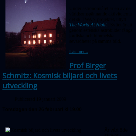
Under astronomiåret är en av de
världsomspännande aktiviteterna
det sk TWAN projektet, uttytt
The World At Night
. Syftet är att
genom estetiska astrobilder fånga
jordiska och himmelska
sevärdheter på samma bild.
Läs mer...
Prof Birger
Schmitz: Kosmisk biljard och livets
utveckling
Publicerad 19 januari 2009
Torsdagen den 26 februari kl 19.00
Är vårt öde
skrivet i