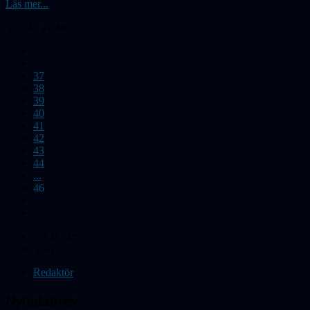
Läs mer...
Sida 46 av 46
37
38
39
40
41
42
43
44
...
46
Du är här:
Start
Redaktör
Nyhetsbrev