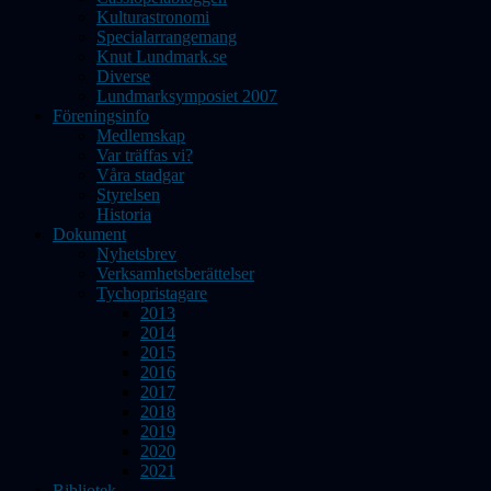
Kulturastronomi
Specialarrangemang
Knut Lundmark.se
Diverse
Lundmarksymposiet 2007
Föreningsinfo
Medlemskap
Var träffas vi?
Våra stadgar
Styrelsen
Historia
Dokument
Nyhetsbrev
Verksamhetsberättelser
Tychopristagare
2013
2014
2015
2016
2017
2018
2019
2020
2021
Bibliotek