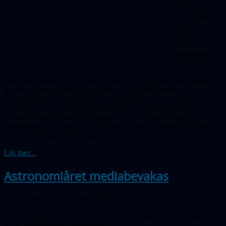
stjärnorna?
Det trodde i
alla fall
Tycho Brahe
när han
studerade
natthimlen
från Ven,
men det skulle dröja till vår tid innan några som helst belägg
för en sådan hypotes utvecklats. Kollisioner mellan
himlakroppar i asteroidbältet mellan Mars och Jupiter kan
nämligen ha varit avgörande för hur livet utvecklats på
jorden. Astronomiska sällskapet Tycho Brahe inbjuder
medlemmar och alla andra intresserade till medlemsmöte nr
358.
Fritt inträde (som vanligt).
Läs mer...
Astronomiåret mediabevakas
Publicerad 15 januari 2009
Astronomiåret har nu börjat och vi noterar massmedias bevakning
av de aktiviteter som arrangeras.