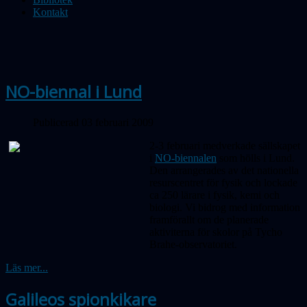
Kontakt
NO-biennal i Lund
Publicerad 03 februari 2009
2-3 februari medverkade sällskapet
i
NO-biennalen
som hölls i Lund.
Den arrangerades av det nationella
resurscentret för fysik och lockade
ca 250 lärare i fysik, kemi och
biologi. Vi bidrog med information
framförallt om de planerade
aktiviterna för skolor på Tycho
Brahe-observatoriet.
Läs mer...
Galileos spionkikare