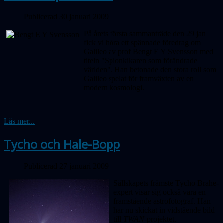
Publicerad 30 januari 2009
På årets första sammanträde den 29 jan
fick vi höra ett spännade föredrag om
Galileo av prof Bengt E Y Svensson med
titeln "Spionkikaren som förändrade
världen". Han betonade den stora roll som
Galileo spelat för framväxten av en
modern kosmologi.
Läs mer...
Tycho och Hale-Bopp
Publicerad 27 januari 2009
Sällskapets främste Tycho Brahe-
expert visar sig också vara en
framstående astrofotograf. Han
har nu skickat in vidstående bild
till
TWAN-
projektet.