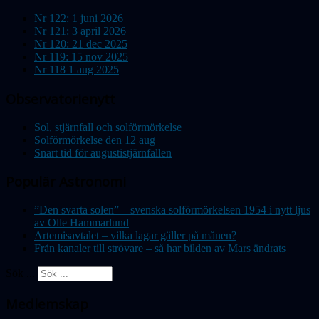
Nr 122: 1 juni 2026
Nr 121: 3 april 2026
Nr 120: 21 dec 2025
Nr 119: 15 nov 2025
Nr 118 1 aug 2025
Observatorienytt
Sol, stjärnfall och solförmörkelse
Solförmörkelse den 12 aug
Snart tid för augustistjärnfallen
Populär Astronomi
”Den svarta solen” – svenska solförmörkelsen 1954 i nytt ljus
av Olle Hammarlund
Artemisavtalet – vilka lagar gäller på månen?
Från kanaler till strövare – så har bilden av Mars ändrats
Sök ...
Medlemskap